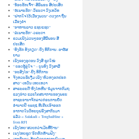
“ຂ້ອຍຮັກເຈົ້າ“-ສິລິພອນ ສີປະເສີດ
“ຮໍເພາະຮັກ“-ວິຣະດາ ວົງເທວັທ
“ຝາກໃຈໄວ້ເມືອງພວນ“-ດວງຕາ ຖິ່ນ
ເມືອງຄຳ
“ອາຫານລາວ ແຊບແຊບ“
“ລໍເພາະຮັກ“-ວຣະດາ
ຣວມເພັງມ່ວນໆຂອງສີລິພອນ ສີ
ປະເສີດ
“ທັງຮັກ ທັງກຽດ“-ຍິງ ທິຕິການ -ອາຮ໌ສ
ຍາມ
ເພັງຂອງອຸດອນ ວົງສີ ຊຸດໃໝ່
“ ຍອດຊູ້ຄູ່ໃຈ “ – ບຸນທົງ ວົງສາລີ
“ອະສົງໄຂ“-ຍີງ ທິຕິການ
ຈັງຫວະຂັບງື່ມ ເພັງ“ຫົວຫງອກຢອກ
ສາວ“-ເທວັນ ເທບເທວາ
ສາຣະຄະດີ“ທົ່ງໄຫຫີນ“ຂໍ່ມູນຈາກກົມຖ
ແລງຂ່າວ ແລະໂຄສນາການຂອງພຣະ
ຮາຊະອານາຈັກລາວກ່ອນການຍຶດ
ອຳນາດປີ ໑໙໗໕ ທີເຄີຍເອົາອອກ
ອາກາດໃນວິທະຍຸຝຣັ່ງສາກົນມາ
ແລ້ວ-« Salakadi « TonghaiHine »
from RFI
ເພັງໄທຍ“ສວຍກວ່າເມັຍທີ່ບ້ານ“
ເພງໄທຍຊຸດ“ອົກຫັກຫ້າມຟັງ“
“ກະຕັນຍູ“–ຮ້ອງໂດຍອາຈານພົມມະ