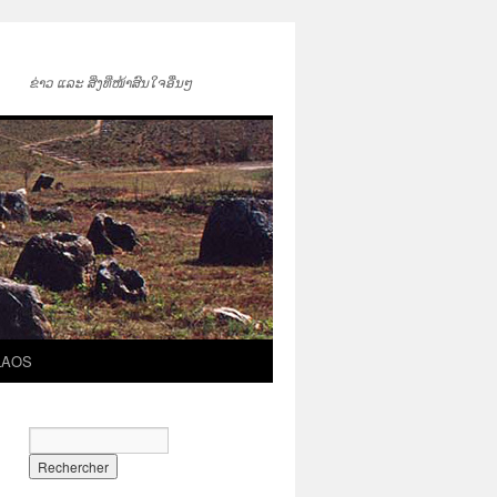
ຂ່າວ ແລະ ສິ່ງທີ່ໜ້າສົນໃຈອື່ນໆ
LAOS