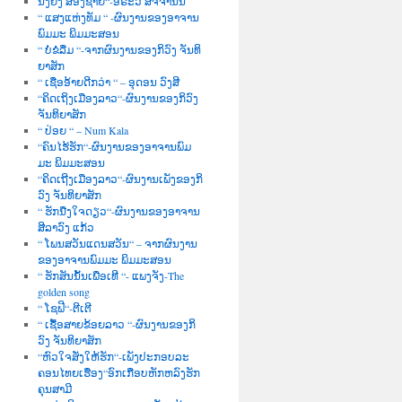
ນື່ງຍິງ ສອງຊາຍ“-ອໍຣະວີ ສັຈຈານົນ
“ ແສງແຫ່ງທັມ “ -ຜົນງານຂອງອາຈານ
ພົມມະ ພິມມະສອນ
“ ບໍ່ຂໍລືມ “-ຈາກຜົນງານຂອງກິວົງ ຈັນທິ
ຍາສັກ
“ ເຊື່ອອ້າຍດີກວ່າ “ – ອຸດອນ ວົງສີ
“ຄິດເຖິງເມືອງລາວ“-ຜົນງານຂອງກິວົງ
ຈັນທິຍາສັກ
“ ປ່ອຍ “ – Num Kala
“ຄົນໄຮ້ຮັກ“-ຜົນງານຂອງອາຈານພົມ
ມະ ພິມມະສອນ
“ຄິດເຖີງເມືອງລາວ“-ຜົນງານເພັງຂອງກິ
ວົງ ຈັນທິຍາສັກ
“ ຮັກນື່ງໃຈດຽວ“-ຜົນງານຂອງອາຈານ
ສີລາວົງ ແກ້ວ
“ ໂພນສວັນແດນສວັນ“ – ຈາກຜົນງານ
ຂອງອາຈານພົມມະ ພິມມະສອນ
“ ຮັກສັນນັ້ນເພື່ອເທີ “- ແພງຈັງ-The
golden song
“ ໂຊຟີ“-ຕີເຕີ
“ ເຊື້ອສາຍຂ້ອຍລາວ “-ຜົນງານຂອງກິ
ວົງ ຈັນທິຍາສັກ
“ຫົວໃຈສັ່ງໃຫ້ຮັກ“-ເພັງປະກອບລະ
ຄອນໄທຍເຮື່ອງ“ອົກເກືອບຫັກຫລົງຮັກ
ຄຸນສາມີ