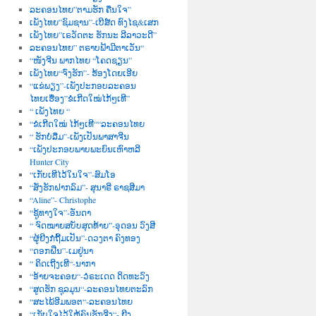
ລະຄອນໄທຍ”ຕາມຮັກ ຄືນໃຈ”
ເພັງໄທຍ”ຊົມຊານ”-ເບີສ໌ດ ທົງໄຊ&ເສກ
ເພັງໄທຍ”ເຣວັດຕະ ຮັກນະ ລີລາວະດີ”
ລະຄອນໄທຍ” ຕຣາບຟ້າມີຕາເວັນ“
“ໜັງຈີນ ພາກໄທຍ “ໂຄດຊຽນ”
ເພັງໄທຍ“ຈົ່ງຮັກ”- ຮ້ອງໂດຍເອີຍ
“ແຂ່ພຽງ”-ເພັງປະກອບລະຄອນ
ໄທຍເຮື່ອງ”ຂໍເກີດໃໝ່ໄກ້ໆເທີ”
“ ເພັງໄທຍ “
“ຂໍເກີດໃໝ່ ໄກ້ໆເທີ““ລະຄອນໄທຍ
“ ຮັກບໍ່ລືມ”-ເພັງເປັນພາສາຈີນ
“ເພັງປະກອບພາບພະຍົນເຫົາຫລີ
Hunter City
“ເກັບເທີໄວ້ໃນໃຈ”-ສົມໂອ
“ສັ່ງຮັກຝາກລົມ”- ສຸນາຣີ ຣາຊສີມາ
“Aline”- Christophe
“ຊູ້ທາງໃຈ”-ອັນດາ
“ ຈົດໝາຍສບັບສຸດທ້າຍ”-ອຸດອນ ວົງສີ
“ຜູ້ຍີງກໍຖີ້ມເປັນ”-ດວງຕາ ຄົງທອງ
“ດອກຝີ່ນ”-ເມຢູ່ນາ
“ ຄິດເຖີງເທີ“-ນາກາ
“ອ້າຍຈະຄອຍ“-ວໍຣະເດດ ດິດທະວົງ
“ສູດຮັກ ຊຸລມຸນ“-ລະຄອນໄທຍຕະລົກ
“ສະໄພ້ອີມພອຕ“-ລະຄອນໄທຍ
“ເກັບໃຈໄວ້ໃຫ້ຄົນຮັກຈີງ“- ຍີງ