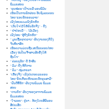
ພິມມະສອນ
“ຄຸນໝໍຄະ“ເປົາວະລີ ພອນພິມົນ
ເພື່ອເປັນການພັກຜ່ອນ ຮັບຊົມລະຄອນ
ໄທຍ“ແອບຮັກອອນລາຍ“
ເພັງໄທຍຣວມເພັງອົກຫັກ
“ເກັບໃຈໄວ້ໃຫ້ຄົນຮັກຈີງ“ – ຍີງ
“ ຢ່າປ່ອຍມື “ – ໄມ້ເມືອງ
ເພັງໄທຍ “ຜູ້ຍີງອົກຫັກ“
“ ມູນເຊື້ອຊາດລາວ“-ຜົນງານຂອງກິວົງ
ຈັນທິຍາສັກ
ເພື່ອຄວາມມ່ວນຊື່ນ,ສເນີລະຄອນໄທຍ
ເລື່ອງ“ຂໍເປັນເຈົ້າສາວສັກຄັ້ງໃຫ້
ຊື່ນໃຈ“
“ ຄ່ອຍໆຮັກ“-ບີ ນໍ້າທີບ
“ ລົມ“-ຍີງ ທິຕິການ
“ ລົມ “-ໜຸ່ມກະລາ
“ເຮື່ອງຈີງ“-ເພັງປະກອບລະຄອນ
ໄທຍ“ອົກເກືອບຫັກແອບຮັກຄຸນສາມີ“
“ຝັນດີທີ່ຮັກ“-ຜົນງານພົມມະ ພິມມະ
ສອນ
“ດາວຕົກ“-ຜົນງາຂອງອາຈານພົມມະ
ພິມມະສອນ
“ໃຈລອຍ“- ຢູ່ນາ – ຮ້ອງໂດຍສີລິພອນ
ສີປະເສີດ