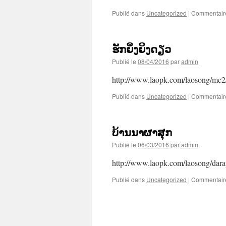
Publié dans
Uncategorized
|
Commentair
ຮັກຍິ່ງຍິງດຽວ
Publié le
08/04/2016
par
admin
http://www.laopk.com/laosong/mc
Publié dans
Uncategorized
|
Commentair
ບ້ານນາຜາສຸກ
Publié le
06/03/2016
par
admin
http://www.laopk.com/laosong/da
Publié dans
Uncategorized
|
Commentair