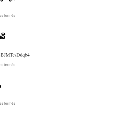
sur
es fermés
ພາກ
ຮັກ
–
າລີ
ຮ້ອງ
ໂດຍ
:
ບຸນ
?v=BJMTcsDdqb4
ທົງ
ວົງ
sur
es fermés
ສາລີ
ຄົນ
ທີ່
ເຂົາ
p
ລືມ
:
ບຸນ
ທົງ
sur
es fermés
ວົງ
ອູ
ສາລີ
ແກ້ວ
ໄຊ
ຍະ
ວົງ