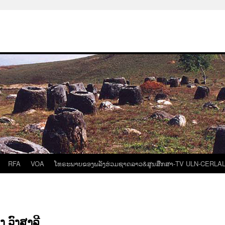
RFA
VOA
ໂທຣະພາບຂອງພລັງຮ່ວມຊາດລາວ&ສູນສືກສາ-TV ULN-CERLA
ງ ວົງສາລີ