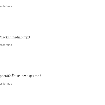
non
stop
sur
es fermés
ບົວ
ເງິນ
ຊາ
ພູ
ວົງ
non
stop
2/hacknhingdiao.mp3
sur
es fermés
ຮັກ
ຍິ່ງ
ຍິງ
ດຽວ
raphet/02-ບ້ານນາຜາສຸກ.mp3
sur
es fermés
ບ້ານ
ນາ
ຜາສຸກ