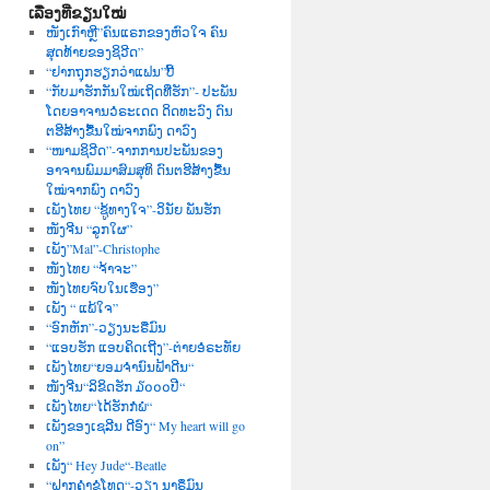
ເລື່ອງທີ່ຂຽນໃໝ່
ໜັງເກົາຫຼີ”ຄົນແຣກຂອງຫົວໃຈ ຄົນ
ສຸດທ້າຍຂອງຊິວີດ”
“ຢາກຖຸກຮຽກວ່າແຟນ”ບີ້
“ກັບມາຮັກກັນໃໝ່ເຖິດທີ່ຮັກ”- ປະພັນ
ໂດຍອາຈານວໍຣະເດດ ດິດທະວົງ ດົນ
ຕຮີສ້າງຂື້ນໃໝ່ຈາກພົງ ດາວົງ
“ໜາມຊິວີດ”-ຈາກການປະພັນຂອງ
ອາຈານພົມມາສົມສຸທິ ດົນຕຮີສ້າງຂື້ນ
ໃໝ່ຈາກພົງ ດາວົງ
ເພັງໄທຍ “ຊູ້ທາງໃຈ”-ວິນັຍ ພັນຮັກ
ໜັງຈີນ “ລູກໃຜ”
ເພັງ”Mal”-Christophe
ໜັງໄທຍ “ຈ້າຈະ”
ໜັງໄທຍຈົບໃນເຮື່ອງ”
ເພັງ “ ແພ້ໃຈ”
“ອົກຫັກ”-ວຽງນະຣືມົນ
“ແອບຮັກ ແອບຄິດເຖີງ”-ຕ່າຍອໍຣະທັຍ
ເພັງໄທຍ“ຍອມຈຳນົນຟ້າດີນ“
ໜັງຈີນ“ລິຂິດຮັກ ໓໐໐໐ປີ“
ເພັງໄທຍ“ໄດ້ຮັກກໍພໍ“
ເພັງຂອງເຊລີນ ດີອົງ“ My heart will go
on”
ເພັງ“ Hey Jude“-Beatle
“ຝາກຄຳຂໍໂທດ“-ວຽງ ນາຣຶມົນ