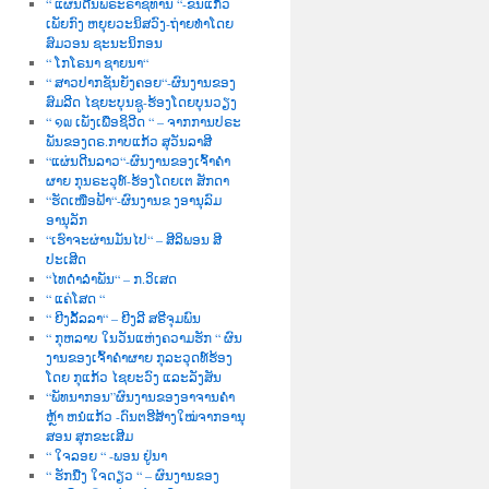
“ ແຜ່ນດີນພຣະຣາຊທານ “-ຂັນແກ້ວ
ເພັຍກົງ ຫຍຸຍວະນິສວົງ-ຖ່າຍທຳໂດຍ
ສົມວອນ ຊະນະນິກອນ
“ ໂກໂຣນາ ຊາຍນາ“
“ ສາວປາກຊັນຍັງຄອຍ“-ຜົນງານຂອງ
ສົມລີດ ໄຊຍະບຸນຊູ-ຮ້ອງໂດຍບຸນວຽງ
“ ໑໙ ເພັງເພື່ອຊິວີດ “ – ຈາກການປຣະ
ພັນຂອງດຣ.ກາບແກ້ວ ສຸວັນລາສີ
“ແຜ່ນດີນລາວ“-ຜົນງານຂອງເຈົ້າຄຳ
ຜາຍ ກຸນຣະວຸທ໌-ຮ້ອງໂດຍເຕ ສັກດາ
“ຮັດເໜືອຟ້າ“-ຜົນງານຂ ງອານຸລົມ
ອານຸລັກ
“ເຮົາຈະຜ່ານມັນໄປ“ – ສີລິພອນ ສີ
ປະເສີດ
“ໄທດຳລຳພັນ“ – ກ.ວິເສດ
“ ແຄ່ໂສດ “
“ ຍີງລັ້ລລາ“ – ຍີງລີ ສຣີຈຸມພົນ
“ ກຸຫລາບ ໃນວັນແຫ່ງຄວາມຮັກ “ ຜົນ
ງານຂອງເຈົ້າຄຳຜາຍ ກຸລະວຸດທ໌ຮ້ອງ
ໂດຍ ກຸແກ້ວ ໄຊຍະວົງ ແລະລັງສັນ
“ພັທນາກອນ”ຜົນງານຂອງອາຈານຄຳ
ຫຼ້າ ຫນໍແກ້ວ -ດົນຕຮີສ້າງໃໝ່ຈາກອານຸ
ສອນ ສຸກຂະເສີມ
“ ໃຈລອຍ “ -ພອນ ຢູ່ນາ
“ ຮັກນື່ງ ໃຈດຽວ “ – ຜົນງານຂອງ