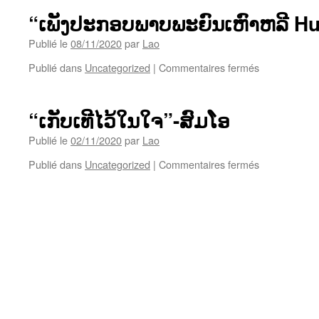
ບໍ່
“ເພັງປະກອບພາບພະຍົນເຫົາຫລີ Hu
ລືມ”-
ເພັງ
Publié le
08/11/2020
par
Lao
ເປັນ
sur
Publié dans
Uncategorized
|
Commentaires fermés
ພາສາ
“ເພັງ
ຈີນ
ປະກອບ
ພາບ
“ເກັບເທີໄວ້ໃນໃຈ”-ສົມໂອ
ພະ
ຍົນ
Publié le
02/11/2020
par
Lao
ເຫົາ
sur
Publié dans
Uncategorized
|
Commentaires fermés
ຫລີ
“ເກັບ
Hunter
ເທີ
City
ໄວ້
ໃນ
ໃຈ”-
ສົມ
ໂອ