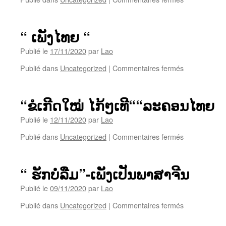
“ແຂ່
ພຽງ”-
ເພັງ
“ ເພັງໄທຍ “
ປະກອບ
ລະ
Publié le
17/11/2020
par
Lao
ຄອນ
sur
Publié dans
Uncategorized
|
Commentaires fermés
ໄທຍເຮື່ອງ”ຂໍ
“
ເກີດ
ເພັງ
ໃໝ່
ໄທຍ
ໄກ້
“ຂໍເກີດໃໝ່ ໄກ້ໆເທີ““ລະຄອນໄທຍ
“
ໆ
Publié le
12/11/2020
par
Lao
ເທີ”
sur
Publié dans
Uncategorized
|
Commentaires fermés
“ຂໍ
ເກີດ
ໃໝ່
“ ຮັກບໍ່ລືມ”-ເພັງເປັນພາສາຈີນ
ໄກ້
ໆ
Publié le
09/11/2020
par
Lao
ເທີ““ລະ
sur
Publié dans
Uncategorized
|
Commentaires fermés
ຄອນ
“
ໄທຍ
ຮັກ