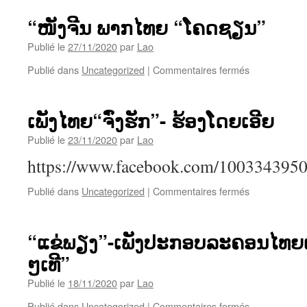
“ໜັງຈີນ ພາກໄທຍ “ໂຄດຊຽນ”
Publié le
27/11/2020
par
Lao
sur
Publié dans
Uncategorized
|
Commentaires fermés
“ໜັງ
ຈີນ
ພາກ
ເພັງໄທຍ“ຈົ່ງຮັກ”- ຮ້ອງໂດຍເອີຍ
ໄທຍ
“ໂຄດ
Publié le
23/11/2020
par
Lao
ຊຽນ”
https://www.facebook.com/100334395
sur
Publié dans
Uncategorized
|
Commentaires fermés
ເພັງ
ໄທຍ“ຈົ່ງ
ຮັກ”-
“ແຂ່ພຽງ”-ເພັງປະກອບລະຄອນໄທຍເຮື
ຮ້ອງ
ໆເທີ”
ໂດຍ
ເອີຍ
Publié le
18/11/2020
par
Lao
sur
Publié dans
Uncategorized
|
Commentaires fermés