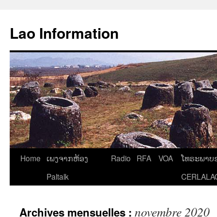
Aller
au
Lao Information
contenu
Home
ເພງຈາກຫ້ອງ
Radio
RFA
VOA
ໂທຣະພາບຂ
Paltalk
CERLALA
novembre 2020
Archives mensuelles :