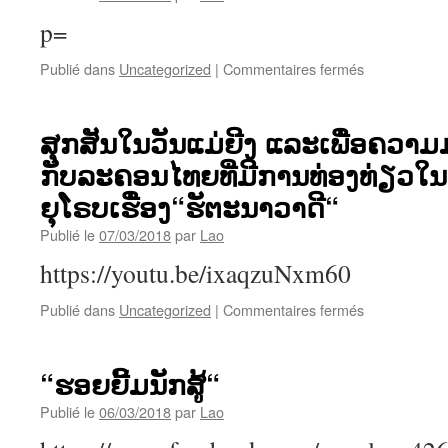
ພົງ
ຈາກ
ດາວົ
p=
ພົງ
ງ
ດາວົ
sur
Publié dans
Uncategorized
|
Commentaires fermés
ງ
ຮວບ
ຮວມ
ເພັງ
ສຸກສັນໃນວັນແມ່ຍີງ ແລະເພື່ອຄວາມມ
ລາວ
ກັບລະຄອນໄທຍທີ່ມີການທ່ອງທ່ຽວໃ
ອະມະຕະ
ຈາກ
ຍຸໂຣບເຮື່ອງ“ຮັຕະນາວາດີ“
ພົງ
ດາວົ
Publié le
07/03/2018
par
Lao
ງ
https://youtu.be/ixaqzuNxm60
sur
Publié dans
Uncategorized
|
Commentaires fermés
ສຸກ
ສັນ
ໃນ
“ຮອຍຍີ້ມນັກສູ້“
ວັນ
ແມ່
Publié le
06/03/2018
par
Lao
ຍີງ