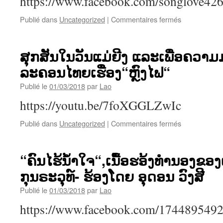
https://www.facebook.com/songlove42
ແລະ
ເພື່ອ
sur
Publié dans
Uncategorized
|
Commentaires fermés
ຄວາມ
“ຮອຍ
ມ່ວນຊື່ນ
ຍີ້ມ
ພາ
ນັກ
ເພີນ
ສຸກສັນໃນວັນແມ່ຍີງ ແລະເພື່ອຄວາມ
ສູ້“
ໄປ
ລະຄອນໄທຍເຮື່ອງ“ຫຼົງໄຟ“
ກັບ
ລະ
Publié le
01/03/2018
par
Lao
ຄອນ
ໄທຍ
https://youtu.be/7foXGGLZwIc
ທີ່
ມີການ
sur
Publié dans
Uncategorized
|
Commentaires fermés
ທ່ອງທ່ຽວ
ສຸກ
ໃນ
ສັນ
ຫຼາຍ
ໃນ
“ຄົນໄຮ້ນໍ້າໃຈ“,ເນື້ອຮອ້ງທຳນອງຂອ
ປະ
ວັນ
ເທດ
ກຸນຣະວຸທ໌- ຮ້ອງໂດຍ ອຸດອນ ວົງສີ
ແມ່
ຍຸໂຣບເຮື່ອງ“ຮ
ຍີງ
ນາ
Publié le
01/03/2018
par
Lao
ແລະ
ວາ
ເພື່ອ
https://www.facebook.com/174489549
ດີ“
ຄວາມ
ມ່ວນຊື່ນ