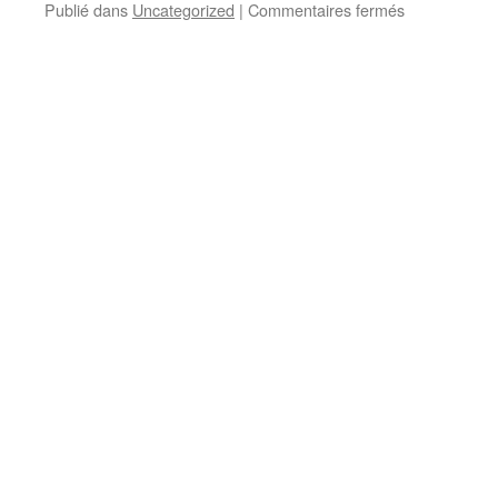
sur
Publié dans
Uncategorized
|
Commentaires fermés
ຜ່ອນ
“ຄົນ
ຄາຍ
ໄຮ້
ລະ
ນໍ້າໃຈ“,ເນື້ອ
ຄອນ
ຮອ້ງ
ໄທຍເຮື່ອງ“ຫຼົງ
ທຳນອງ
ໄຟ“
ຂອງ
ເຈົ້າ
ຄຳ
ຜາຍ
ກຸນຣະວຸທ໌-
ຮ້ອງ
ໂດຍ
ອຸດອນ
ວົງ
ສີ