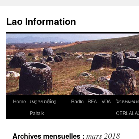
Aller
au
Lao Information
contenu
Home
ເພງຈາກຫ້ອງ
Radio
RFA
VOA
ໂທຣະພາບຂ
Paltalk
CERLALA
mars 2018
Archives mensuelles :