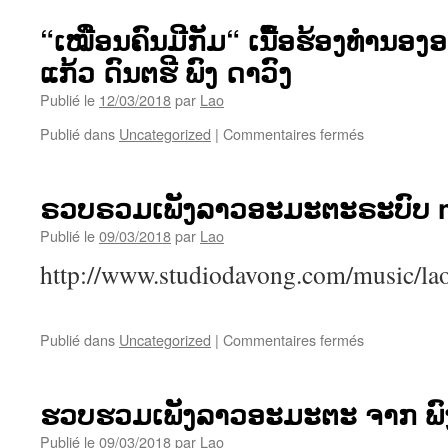
“ເໝືອນຄົນມີກັມ“ ເນື້ອຮ້ອງທຳນອງອ
ແກ້ວ ດົນຕຮີ ພົງ ດາວົງ
Publié le
12/03/2018
par
Lao
sur
Publié dans
Uncategorized
|
Commentaires fermés
“ເໝືອນ
ຄົນ
ມີ
ຣວບຣວມເພັງລາວອະມະຕະຣະບົບ mp
ກັມ“
ເນື້ອ
Publié le
09/03/2018
par
Lao
ຮ້ອງ
http://www.studiodavong.com/music/la
ທຳນອງ
ອາຈານ
ຄຳ
ຫຼ້າ
sur
Publié dans
Uncategorized
|
Commentaires fermés
ຫ
ຣວບຣວມ
ນໍ່
ເພັງ
ແກ້ວ
ລາວ
ຮວບຮວມເພັງລາວອະມະຕະ ຈາກ ພົງ
ດົນ
ອະມະຕະຣະບົ
ຕຮີ
mp3
Publié le
09/03/2018
par
Lao