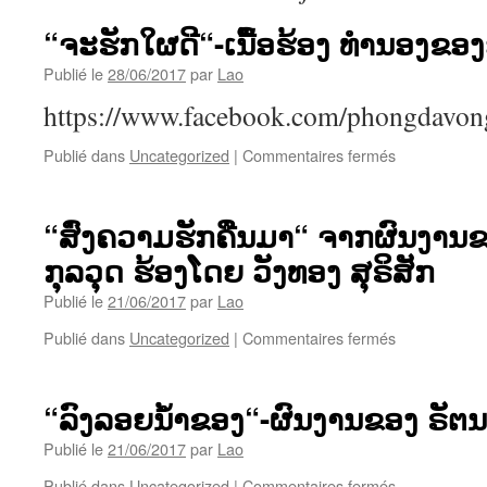
“ຈະຮັກໃຜດີ“-ເນື້ອຮ້ອງ ທຳນອງຂອງ
Publié le
28/06/2017
par
Lao
https://www.facebook.com/phongdavo
sur
Publié dans
Uncategorized
|
Commentaires fermés
“ຈະ
ຮັກ
ໃຜ
“ສົ່ງຄວາມຮັກຄືນມາ“ ຈາກຜົນງານຂ
ດີ“-
ກຸລວຸດ ຮ້ອງໂດຍ ວັງທອງ ສຸຣິສັກ
ເນື້ອ
ຮ້ອງ
Publié le
21/06/2017
par
Lao
ທຳນອງ
ຂອງ
sur
Publié dans
Uncategorized
|
Commentaires fermés
ອາຈານ
“ສົ່ງ
ສີລາ
ຄວາມ
ວົງ
ຮັກ
“ລົງລອຍນໍ້າຂອງ“-ຜົນງານຂອງ ຣັຕ
ຄືນ
ມາ“
Publié le
21/06/2017
par
Lao
ຈາກ
sur
Publié dans
Uncategorized
|
Commentaires fermés