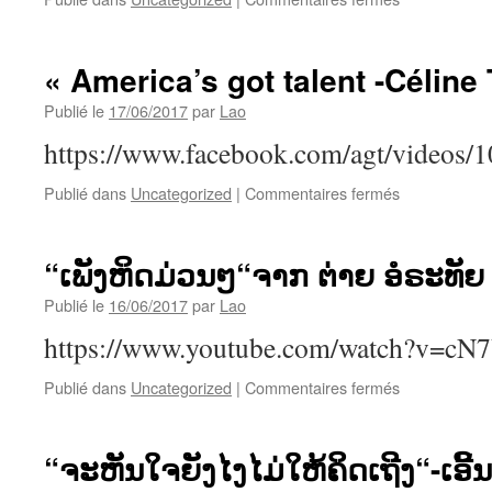
ຜົນ
“ລົງລອຍ
ງານ
ນໍ້າ
ຂອງ
ຂອງ“-
ເຈົ້າ
« America’s got talent -Céline
ຜົນ
ຄຳ
ງານ
Publié le
17/06/2017
par
Lao
ຜາຍ
ຂອງ
ກຸລວຸດ
https://www.facebook.com/agt/videos
ຣັຕ
ຮ້ອງ
ນະ
ໂດຍ
sur
Publié dans
Uncategorized
|
Commentaires fermés
ພອນ
ວັງ
« America’s
ສຸກ
ທອງ
got
ສວັນ
ສຸ
talent
“ເພັງຫິດມ່ວນໆ“ຈາກ ຕ່າຍ ອໍຣະທັຍ
ຣິ
-
ສັກ
Céline
Publié le
16/06/2017
par
Lao
Tam
https://www.youtube.com/watch?v=
sur
Publié dans
Uncategorized
|
Commentaires fermés
“ເພັງ
ຫິດ
ມ່ວນ
“ຈະຫັນໃຈຍັງໄງໄມ່ໃຫ້ຄິດເຖີງ“-ເອີ້
ໆ“ຈາກ