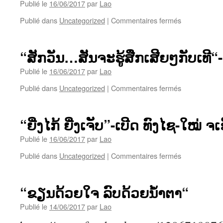
ຕ່າຍ
Publié le
16/06/2017
par
Lao
ອໍຣະທັຍ
sur
Publié dans
Uncategorized
|
Commentaires fermés
“ຈະ
ຫັນ
ໃຈ
“ສັກວັນ…ສັນຈະຮູ້ສືກເສີຍໆກັບເທີ“-
ຍັງ
ໄງ
Publié le
16/06/2017
par
Lao
ໄມ່
sur
Publié dans
Uncategorized
|
Commentaires fermés
ໃຫ້
“ສັກ
ຄິດ
ວັນ…
ເຖີງ“-
ສັນ
ເອີ້ນ
“ຍີ່ງໄກ້ ຍີ່ງເຈັບ”-ເບີດ ທົງໄຊ-ໃໝ່ ຈ
ຈະ
ຂວັນ
ຮູ້
Publié le
16/06/2017
par
Lao
ສືກ
sur
Publié dans
Uncategorized
|
Commentaires fermés
ເສີຍ
“ຍີ່ງ
ໆ
ໄກ້
ກັບ
ຍີ່ງ
ເທີ“-
“ຂຽນດ້ວຍໃຈ ລົບດ້ວຍນໍ້າຕາ“
ເຈັບ”-
ເອີ້ນ
ເບີ
Publié le
14/06/2017
par
Lao
ຂວັນ
ດ