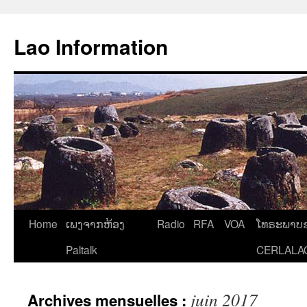
Aller
au
Lao Information
contenu
Home
ເພງຈາກຫ້ອງ
Radio
RFA
VOA
ໂທຣະພາບຂ
Paltalk
CERLALA
juin 2017
Archives mensuelles :