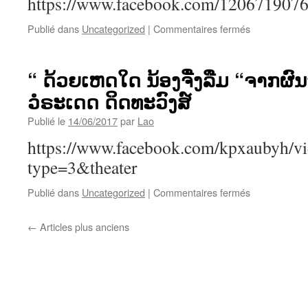
https://www.facebook.com/120671907
ທົງ
ໄຊ-
sur
Publié dans
Uncategorized
|
Commentaires fermés
ໃໝ່
“ຂຽນ
ຈເຣີນປຸຣະ
ດ້ວຍ
ໃຈ
“ ດ້ວຍເຫດໃດ ນ້ອງຈື່ງລືມ “ຈາກຜ
ລົບ
ວໍຣະເດດ ດິດທະວົງສ໌
ດ້ວຍ
ນໍ້າ
Publié le
14/06/2017
par
Lao
ຕາ“
https://www.facebook.com/kpxaubyh/
type=3&theater
sur
Publié dans
Uncategorized
|
Commentaires fermés
“
ດ້ວຍ
←
Articles plus anciens
ເຫດໃດ
ນ້ອງ
ຈື່
ງ
ລືມ
“ຈາກ