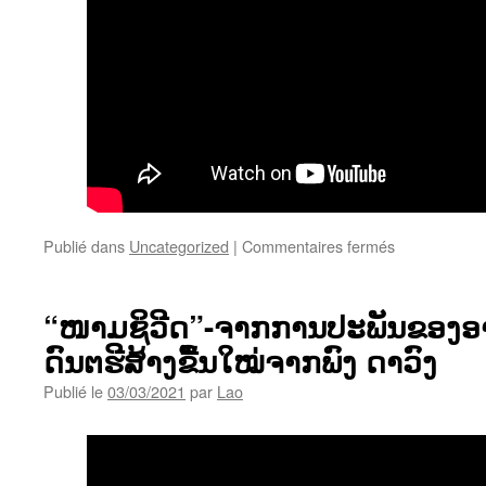
sur
Publié dans
Uncategorized
|
Commentaires fermés
“ກັບ
ມາ
ຮັກ
“ໜາມຊິວີດ”-ຈາກການປະພັນຂອງອາ
ກັນ
ດົນຕຮີສ້າງຂື້ນໃໝ່ຈາກພົງ ດາວົງ
ໃໝ່
ເຖິດ
Publié le
03/03/2021
par
Lao
ທີ່ຮັກ”-
ປະພັນ
ໂດຍ
ອາ
ຈານ