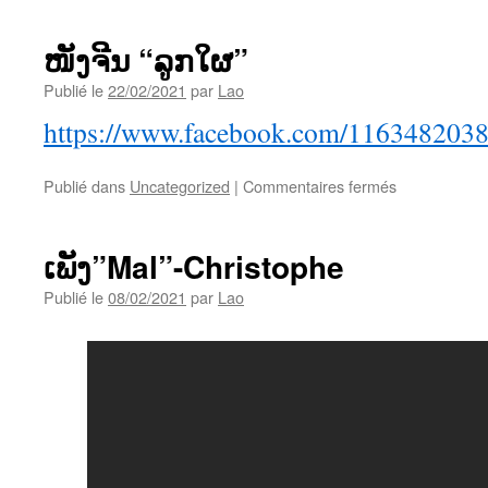
ໄທຍ
“ຊູ້
ໜັງຈີນ “ລູກໃຜ”
ທາງ
ໃຈ”-
Publié le
22/02/2021
par
Lao
ວິນັ
https://www.facebook.com/116348203
ຍ
ພັນ
ຮັກ
sur
Publié dans
Uncategorized
|
Commentaires fermés
ໜັງ
ຈີນ
“ລູກ
ເພັງ”Mal”-Christophe
ໃຜ”
Publié le
08/02/2021
par
Lao