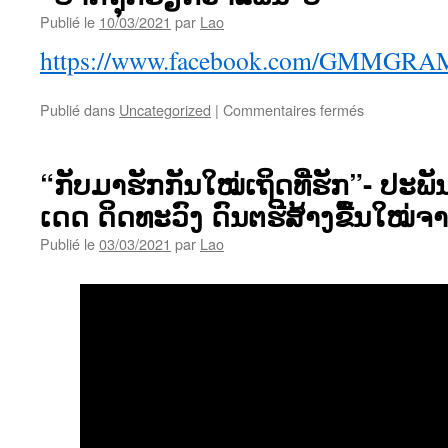
ຫົວໃຈ
Publié le
10/03/2021
par
Lao
ຄົນ
https://www.facebook.com/GMMGRA
ສຸດທ້າຍ
ຂອງ
ຊິ
sur
Publié dans
Uncategorized
|
Commentaires fermés
ວີດ”
“ຢາກ
ຖຸກ
ຮຽກ
“ກັບມາຮັກກັນໃໝ່ເຖິດທີ່ຮັກ”- ປະ
ວ່າ
ເດດ ດິດທະວົງ ດົນຕຮີສ້າງຂື້ນໃໝ່ຈາ
ແຟນ”ບີ້
Publié le
03/03/2021
par
Lao