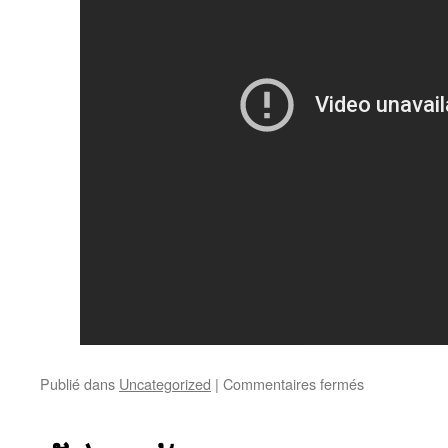
sur
Publié dans
Uncategorized
|
Commentaires fermés
ເພັງ”Mal”-
Christophe