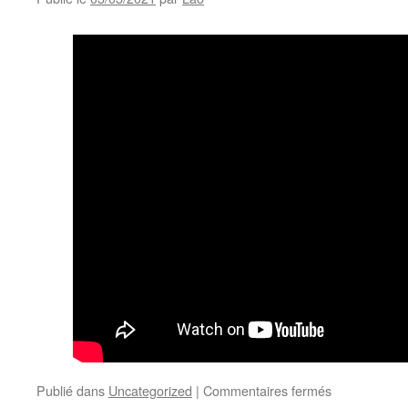
ປະພັນ
ຂອງ
ອາຈານ
ພົມ
ມາ
ສົມ
ສຸທິ
ດົນ
ຕຮີ
ສ້າງ
ຂື້ນ
ໃໝ່
ຈາກ
ພົງ
ດາວົ
ງ
sur
Publié dans
Uncategorized
|
Commentaires fermés
ເພັງ