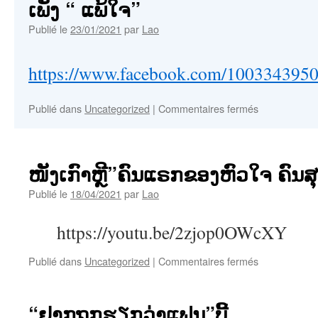
ເພັງ “ ແພ້ໃຈ”
Publié le
23/01/2021
par
Lao
https://www.facebook.com/100334395
sur
Publié dans
Uncategorized
|
Commentaires fermés
ເພັງ
“
ແພ້
ໃຈ”
ໜັງເກົາຫຼີ”ຄົນແຣກຂອງຫົວໃຈ ຄົນສ
Publié le
18/04/2021
par
Lao
https://youtu.be/2zjop0OWcXY
sur
Publié dans
Uncategorized
|
Commentaires fermés
ໜັງ
ເກົາຫຼີ”ຄົນ
ແຣກ
“ຢາກຖຸກຮຽກວ່າແຟນ”ບີ້
ຂອງ