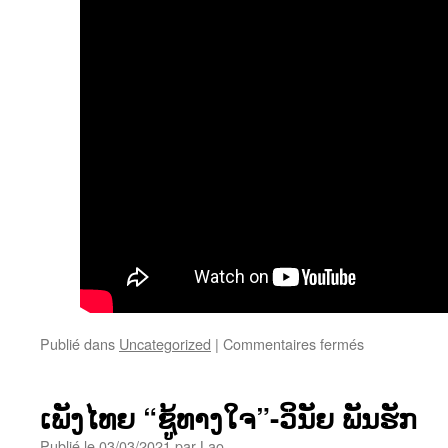
ວໍຣະ
ເດດ
ດິດ
ທະ
ວົງ
ດົນ
ຕຮີ
ສ້າງ
ຂື້ນ
ໃໝ່
ຈາກ
ພົງ
ດາວົ
ງ
sur
Publié dans
Uncategorized
|
Commentaires fermés
“ໜາມ
ຊິ
ວີດ”-
ເພັງໄທຍ “ຊູ້ທາງໃຈ”-ວິນັຍ ພັນຮັກ
ຈາກ
ການ
Publié le
03/03/2021
par
Lao