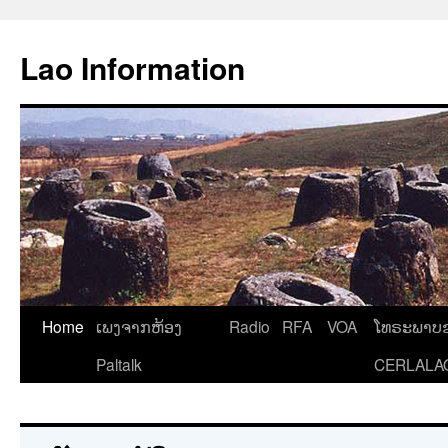
Aller
au
Lao Information
contenu
Home
ເພງຈາກຫ້ອງ
Radio
RFA
VOA
ໂທຣະພາບຂ
Paltalk
CERLALA