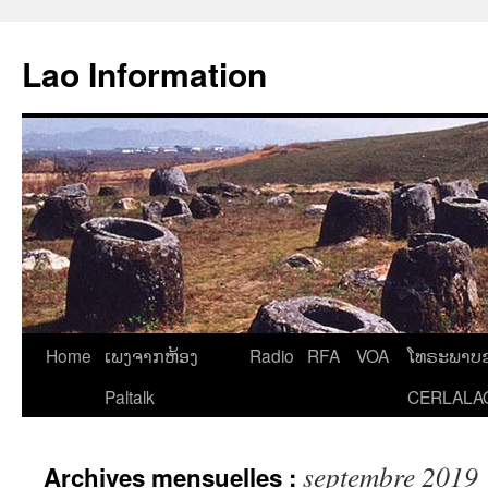
Aller
au
Lao Information
contenu
Home
ເພງຈາກຫ້ອງ
Radio
RFA
VOA
ໂທຣະພາບຂ
Paltalk
CERLALA
septembre 2019
Archives mensuelles :