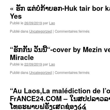
ປະເສີດ-
ນີ້
Tui
« ຮັກ ແຕ່ບໍ່ກ້າບອກ-Huk tair bor
ສີ
Phee
Yes
ບົວ-
DeenNgarm 
jao
Siliphone
Publié le
26/09/2019
par
Lao
kue..
Sipraseuth-
huk
Phon
sur
Publié dans
Uncategorized
|
Commentaires fermés
nee
Una
« ຮັກ
Sy
ແຕ່
bua »
ບໍ່
“ຮັກກັນ ວັນນີ້“-cover by Mezin v
ກ້າ
Miracle
ບອກ-
Huk
Publié le
22/09/2019
par
Lao
tair
bor
sur
Publié dans
Uncategorized
|
Commentaires fermés
kaa
“ຮັກ
bork »-
ກັນ
Vong
ວັນ
“Au Laos,La malédiction de l’o
Yes
ນີ້“-
FrANCE24.COM – ໃນສປປລາວລາງ
cover
by
ໂທຣະພາບຝຣັ່ງເສດຊ່ອງ໒໔
Mezin