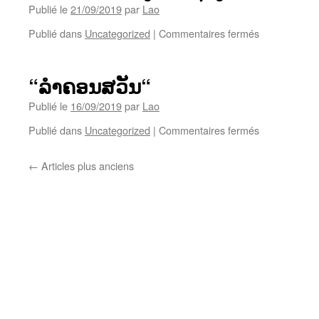
version
Publié le
21/09/2019
par
Lao
-
Jojo
sur
Publié dans
Uncategorized
|
Commentaires fermés
Miracle
“Au
Laos,La
malédiction
“ລຳຄອນສວັນ“
de
l’or
Publié le
16/09/2019
par
Lao
bleu-
sur
Publié dans
Uncategorized
|
Commentaires fermés
FrANCE24.
“ລຳ
–
ຄອນ
ໃນສປປ
←
Articles plus anciens
ສວັນ“
ລາວ
ລາງຮ້າຍ
ຄຳ
ສີຟ້າ“ຈາກ
ໂທ
ຣະ
ພາບ
ຝຣັ່ງເສດ
ຊ່ອງ໒໔