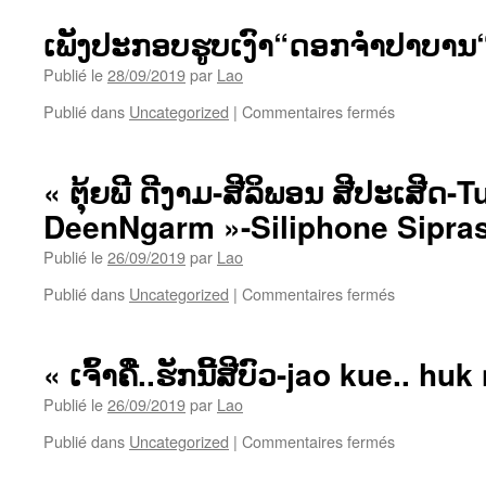
ປະກອບ
ຮູບເງົາ“ດອກ
ເພັງປະກອບຮູບເງົາ“ດອກຈຳປາບານ“-
ຈຳ
ປາ
Publié le
28/09/2019
par
Lao
ບານ“-
sur
Publié dans
Uncategorized
|
Commentaires fermés
ສົມ
ເພັງ
ໃຈ
ປະກອບ
ລາວ
ຮູບເງົາ“ດອກ
ລີ
« ຕຸ້ຍພີ ດີງາມ-ສີລິພອນ ສີປະເສີດ-
ຈຳ
DeenNgarm »-Siliphone Sipra
ປາ
ບານ“-
Publié le
26/09/2019
par
Lao
ເປ
ເລ່
sur
Publié dans
Uncategorized
|
Commentaires fermés
ສີ
« ຕຸ້ຍ
ວິ
ພີ
ໄຊ
ດີ
« ເຈົ້າຄື..ຮັກນີ້ສີບົວ-jao kue.. h
ງາມ-
ສີ
Publié le
26/09/2019
par
Lao
ລິ
sur
Publié dans
Uncategorized
|
Commentaires fermés
ພອນ
« ເຈົ້າ
ສີ
ຄື..ຮັກ