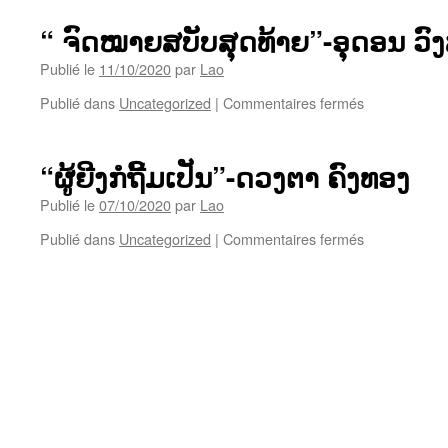
ທາງ
ໃຈ”-
“ ຈົດໝາຍສບັບສຸດທ້າຍ”-ອຸດອນ ວົງ
ອັນ
ດາ
Publié le
11/10/2020
par
Lao
sur
Publié dans
Uncategorized
|
Commentaires fermés
“
ຈົດ
ໝາຍ
“ຜູ້ຍີງກໍຖີ້ມເປັນ”-ດວງຕາ ຄົງທອງ
ສບັບ
ສຸດທ້າຍ”-
Publié le
07/10/2020
par
Lao
ອຸດອນ
sur
Publié dans
Uncategorized
|
Commentaires fermés
ວົງ
“ຜູ້
ສີ
ຍີງ
ກໍ
ຖີ້ມ
ເປັນ”-
ດວງ
ຕາ
ຄົງ
ທອງ