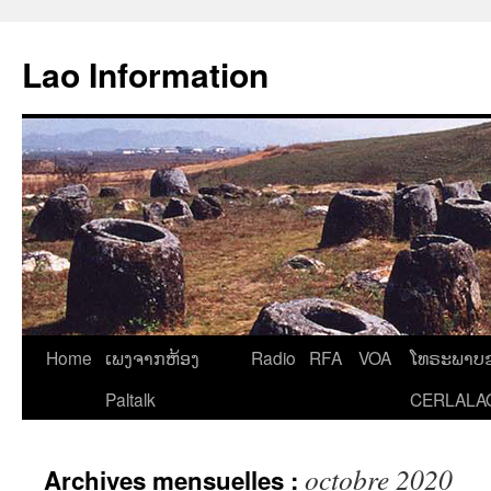
Aller
au
Lao Information
contenu
Home
ເພງຈາກຫ້ອງ
Radio
RFA
VOA
ໂທຣະພາບຂ
Paltalk
CERLALA
octobre 2020
Archives mensuelles :