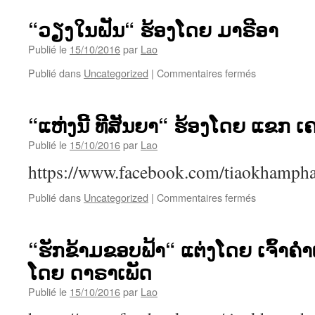
ເຖິງ
ທ່າ
“ວຽງໃນຝັນ“ ຮ້ອງໂດຍ ມາຣີອາ
ເດືອ“
ຮ້ອງ
Publié le
15/10/2016
par
Lao
ໂດຍ
sur
Publié dans
Uncategorized
|
Commentaires fermés
ສີລາ
“ວຽງ
ວົງ
ໃນ
ຝັນ“
“ແຫ່ງນີ້ ທີສັນຍາ“ ຮ້ອງໂດຍ ແຂກ ເ
ຮ້ອງ
ໂດຍ
Publié le
15/10/2016
par
Lao
ມາ
https://www.facebook.com/tiaokhamph
ຣີ
ອາ
sur
Publié dans
Uncategorized
|
Commentaires fermés
“ແຫ່ງ
ນີ້
ທີ
“ຮັກຂ້າມຂອບຟ້າ“ ແຕ່ງໂດຍ ເຈົ້າຄ
ສັນຍາ“
ໂດຍ ດາຣາເພັດ
ຮ້ອງ
ໂດຍ
Publié le
15/10/2016
par
Lao
ແຂກ
ເຄນ