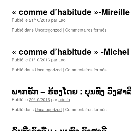
« comme d’habitude »-Mireille
Publié le
21/10/2016
par
Lao
sur
Publié dans
Uncategorized
|
Commentaires fermés
« comme
d’habitude »-
Mireille
« comme d’habitude » -Michel
Mathieu
Publié le
21/10/2016
par
Lao
sur
Publié dans
Uncategorized
|
Commentaires fermés
« comme
d’habitude »
-
ພາກຮັກ – ຮ້ອງໂດຍ : ບຸນທົງ ວົງສາລ
Michel
Sardou
Publié le
20/10/2016
par
admin
sur
Publié dans
Uncategorized
|
Commentaires fermés
ພາກ
ຮັກ
–
ຄົນທີ່ເຂົາລືມ : ບຸນທົງ ວົງສາລີ