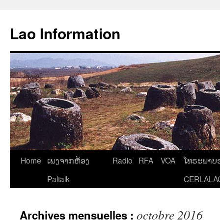
Aller
au
Lao Information
contenu
Home
ເພງຈາກຫ້ອງ
Radio
RFA
VOA
ໂທຣະພາບຂ
Paltalk
CERLALA
octobre 2016
Archives mensuelles :