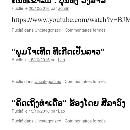
ຮ້ອງ
ໂດຍ
Publié le
20/10/2016
par
admin
:
https://www.youtube.com/watch?v=B
ບຸນ
ທົງ
sur
Publié dans
Uncategorized
|
Commentaires fermés
ວົງ
ຄົນ
ສາລີ
ທີ່
ເຂົາ
“ພູມໃຈເທີດ ທີເກີດເປັນລາວ“
ລືມ
:
Publié le
15/10/2016
par
Lao
ບຸນ
ທົງ
ວົງ
sur
Publié dans
Uncategorized
|
Commentaires fermés
ສາລີ
“ພູມ
ໃຈ
ເທີດ
“ຄິດເຖິງທ່າເດືອ“ ຮ້ອງໂດຍ ສີລາວົງ
ທີ
ເກີດ
Publié le
15/10/2016
par
Lao
ເປັນ
sur
Publié dans
Uncategorized
|
Commentaires fermés
ລາວ“
“ຄິດ