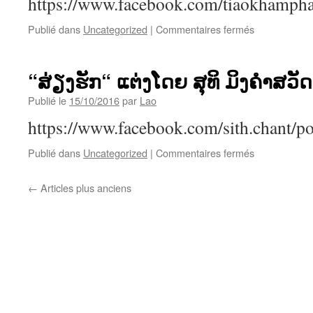
https://www.facebook.com/tiaokhamph
ນະ
ວົງ
sur
Publié dans
Uncategorized
|
Commentaires fermés
“ຮັກ
ຂ້າມ
ຂອບ
“ສ່ຽງຮັກ“ ແຕ່ງໂດຍ ສຸທິ ມິງຄຳສວັ
ຟ້າ“
ແຕ່ງ
Publié le
15/10/2016
par
Lao
ໂດຍ
https://www.facebook.com/sith.chant/
ເຈົ້າ
ຄຳ
sur
Publié dans
Uncategorized
|
Commentaires fermés
ຜາຍ
“ສ່ຽງ
ກຸນ
ຮັກ“
ລະ
←
Articles plus anciens
ແຕ່ງ
ວຸດ
ໂດຍ
ຮ້ອງ
ສຸທິ
ໂດຍ
ມິ
ດາຣາ
ງຄຳ
ເພັດ
ສ
ວັດ
ຮ້ອງ
ໂດຍ