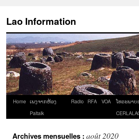
Aller
au
Lao Information
contenu
Home
ເພງຈາກຫ້ອງ
Radio
RFA
VOA
ໂທຣະພາບຂ
Paltalk
CERLALA
août 2020
Archives mensuelles :