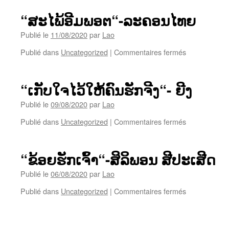
“ສະໄພ້ອີມພອຕ“-ລະຄອນໄທຍ
Publié le
11/08/2020
par
Lao
sur
Publié dans
Uncategorized
|
Commentaires fermés
“ສະ
ໄພ້
ອີມພອຕ“-
“ເກັບໃຈໄວ້ໃຫ້ຄົນຮັກຈີງ“- ຍີງ
ລະ
ຄອນ
Publié le
09/08/2020
par
Lao
ໄທຍ
sur
Publié dans
Uncategorized
|
Commentaires fermés
“ເກັບ
ໃຈ
ໄວ້
“ຂ້ອຍຮັກເຈົ້າ“-ສິລິພອນ ສີປະເສີດ
ໃຫ້
ຄົນ
Publié le
06/08/2020
par
Lao
ຮັກ
sur
Publié dans
Uncategorized
|
Commentaires fermés
ຈີງ“-
“ຂ້ອຍ
ຍີງ
ຮັກ
ເຈົ້າ“-