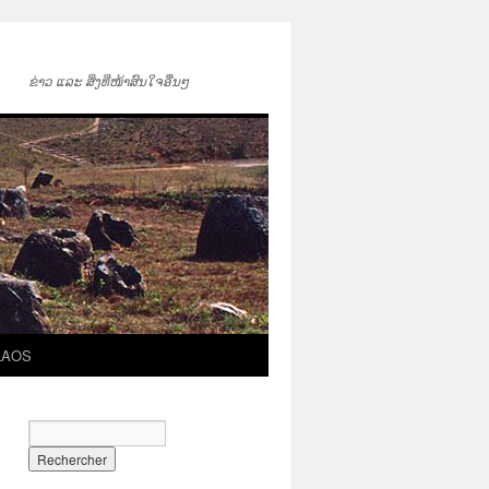
ຂ່າວ ແລະ ສິ່ງທີ່ໜ້າສົນໃຈອື່ນໆ
LAOS