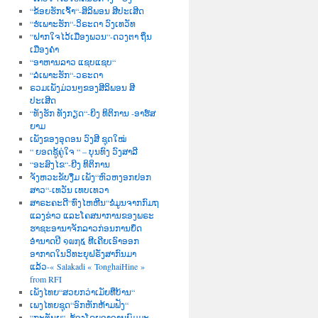
“ຂ້ອຍຮັກເຈົ້າ“-ສິລິພອນ ສີປະເສີດ
“ຮໍເພາະຮັກ“-ວິຣະດາ ວົງເທວັທ
“ຝາກໃຈໄວ້ເມືອງພວນ“-ດວງຕາ ຖິ່ນ
ເມືອງຄຳ
“ອາຫານລາວ ແຊບແຊບ“
“ລໍເພາະຮັກ“-ວຣະດາ
ຣວມເພັງມ່ວນໆຂອງສີລິພອນ ສີ
ປະເສີດ
“ທັງຮັກ ທັງກຽດ“-ຍິງ ທິຕິການ -ອາຮ໌ສ
ຍາມ
ເພັງຂອງອຸດອນ ວົງສີ ຊຸດໃໝ່
“ ຍອດຊູ້ຄູ່ໃຈ “ – ບຸນທົງ ວົງສາລີ
“ອະສົງໄຂ“-ຍີງ ທິຕິການ
ຈັງຫວະຂັບງື່ມ ເພັງ“ຫົວຫງອກຢອກ
ສາວ“-ເທວັນ ເທບເທວາ
ສາຣະຄະດີ“ທົ່ງໄຫຫີນ“ຂໍ່ມູນຈາກກົມຖ
ແລງຂ່າວ ແລະໂຄສນາການຂອງພຣະ
ຮາຊະອານາຈັກລາວກ່ອນການຍຶດ
ອຳນາດປີ ໑໙໗໕ ທີເຄີຍເອົາອອກ
ອາກາດໃນວິທະຍຸຝຣັ່ງສາກົນມາ
ແລ້ວ-« Salakadi « TonghaiHine »
from RFI
ເພັງໄທຍ“ສວຍກວ່າເມັຍທີ່ບ້ານ“
ເພງໄທຍຊຸດ“ອົກຫັກຫ້າມຟັງ“
“ກະຕັນຍູ“–ຮ້ອງໂດຍອາຈານພົມມະ