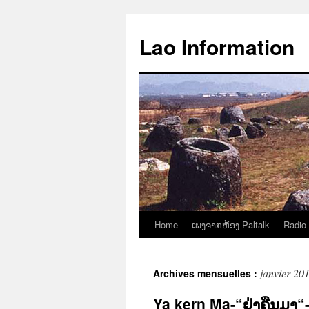
Aller
au
Lao Information
contenu
Home
ເພງຈາກຫ້ອງ Paltalk
Radio
janvier 20
Archives mensuelles :
Ya kern Ma-“ຢ່າຄືນມາ