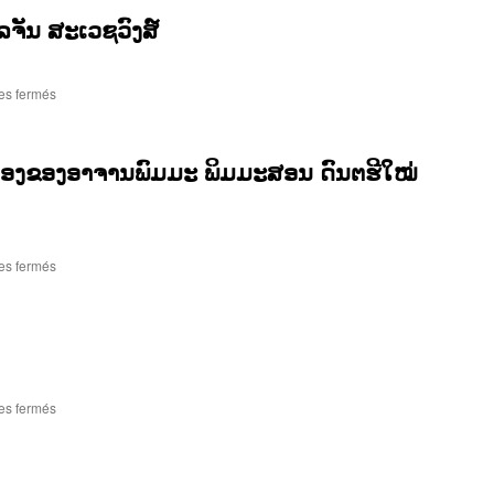
ເນື້ອ
ໄລຈັນ ສະເວຊວົງສ໌
ຮ້ອງ
ທຳນອງ
ຂອງ
ອາ
sur
es fermés
ຈານ
“ນີ້
ພົມ
ແລະ
ມະ
ຜູ້ຍິງ“-
ງ ທຳນອງຂອງອາຈານພົມມະ ພິມມະສອນ ດົນຕຮີໃໝ່
ພິມ
ຮ້ອງ
ມະ
ໂດຍ
ສອນ
ວິ
ດົນ
ໄລ
ຕຮີ
ຈັນ
sur
es fermés
ໃໝ່
ສະ
“ຜູ້
ຈາກ
ເວຊ
ຍີງ
ພົງ
ວົງ
ຜູ້
ອາ
ສ໌
ຍີງ“-
ວົງ
ເນື້ອ
ຮ້ອງ
ທຳນອງ
sur
es fermés
ຂອງ
“ຕ້ອງ
ອາ
ສູ້-
ຈານ
ສູ້
ພົມ
ສູ້“