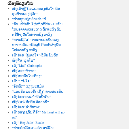
ເລື່ອງທີ່ຂຽນໃໝ່
ໜັງເກົາຫຼີ”ຄົນແຣກຂອງຫົວໃຈ ຄົນ
ສຸດທ້າຍຂອງຊິວີດ”
“ຢາກຖຸກຮຽກວ່າແຟນ”ບີ້
“ກັບມາຮັກກັນໃໝ່ເຖິດທີ່ຮັກ”- ປະພັນ
ໂດຍອາຈານວໍຣະເດດ ດິດທະວົງ ດົນ
ຕຮີສ້າງຂື້ນໃໝ່ຈາກພົງ ດາວົງ
“ໜາມຊິວີດ”-ຈາກການປະພັນຂອງ
ອາຈານພົມມາສົມສຸທິ ດົນຕຮີສ້າງຂື້ນ
ໃໝ່ຈາກພົງ ດາວົງ
ເພັງໄທຍ “ຊູ້ທາງໃຈ”-ວິນັຍ ພັນຮັກ
ໜັງຈີນ “ລູກໃຜ”
ເພັງ”Mal”-Christophe
ໜັງໄທຍ “ຈ້າຈະ”
ໜັງໄທຍຈົບໃນເຮື່ອງ”
ເພັງ “ ແພ້ໃຈ”
“ອົກຫັກ”-ວຽງນະຣືມົນ
“ແອບຮັກ ແອບຄິດເຖີງ”-ຕ່າຍອໍຣະທັຍ
ເພັງໄທຍ“ຍອມຈຳນົນຟ້າດີນ“
ໜັງຈີນ“ລິຂິດຮັກ ໓໐໐໐ປີ“
ເພັງໄທຍ“ໄດ້ຮັກກໍພໍ“
ເພັງຂອງເຊລີນ ດີອົງ“ My heart will go
on”
ເພັງ“ Hey Jude“-Beatle
“ຝາກຄຳຂໍໂທດ“-ວຽງ ນາຣຶມົນ