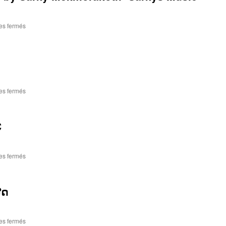
sur
es fermés
Ya
kern
Ma-“ຢ່າ
ຄືນ
ມາ“-
by
Sarky
sur
es fermés
Mekmorakoth-
“ຮັກ
Sarkys
ຫຼາຍ“-
Music
ຕ່າຍ
C
ອໍຣະທັຍ
sur
es fermés
U
look
perfect-
ສດ
TITANIC
sur
es fermés