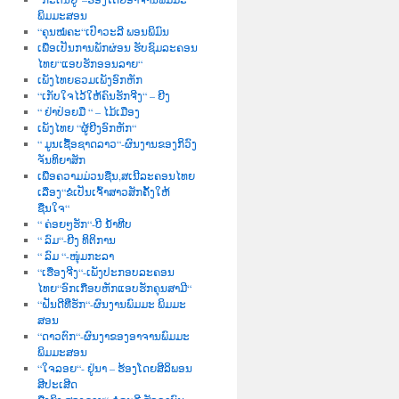
ພິມມະສອນ
“ຄຸນໝໍຄະ“ເປົາວະລີ ພອນພິມົນ
ເພື່ອເປັນການພັກຜ່ອນ ຮັບຊົມລະຄອນ
ໄທຍ“ແອບຮັກອອນລາຍ“
ເພັງໄທຍຣວມເພັງອົກຫັກ
“ເກັບໃຈໄວ້ໃຫ້ຄົນຮັກຈີງ“ – ຍີງ
“ ຢ່າປ່ອຍມື “ – ໄມ້ເມືອງ
ເພັງໄທຍ “ຜູ້ຍີງອົກຫັກ“
“ ມູນເຊື້ອຊາດລາວ“-ຜົນງານຂອງກິວົງ
ຈັນທິຍາສັກ
ເພື່ອຄວາມມ່ວນຊື່ນ,ສເນີລະຄອນໄທຍ
ເລື່ອງ“ຂໍເປັນເຈົ້າສາວສັກຄັ້ງໃຫ້
ຊື່ນໃຈ“
“ ຄ່ອຍໆຮັກ“-ບີ ນໍ້າທີບ
“ ລົມ“-ຍີງ ທິຕິການ
“ ລົມ “-ໜຸ່ມກະລາ
“ເຮື່ອງຈີງ“-ເພັງປະກອບລະຄອນ
ໄທຍ“ອົກເກືອບຫັກແອບຮັກຄຸນສາມີ“
“ຝັນດີທີ່ຮັກ“-ຜົນງານພົມມະ ພິມມະ
ສອນ
“ດາວຕົກ“-ຜົນງາຂອງອາຈານພົມມະ
ພິມມະສອນ
“ໃຈລອຍ“- ຢູ່ນາ – ຮ້ອງໂດຍສີລິພອນ
ສີປະເສີດ