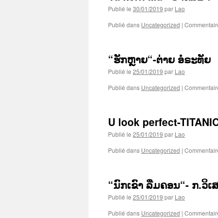
Publié le
30/01/2019
par
Lao
Publié dans
Uncategorized
|
Commentair
“ຮັກຫຼາຍ“-ຕ່າຍ ອໍຣະທັຍ
Publié le
25/01/2019
par
Lao
Publié dans
Uncategorized
|
Commentair
U look perfect-TITANI
Publié le
25/01/2019
par
Lao
Publié dans
Uncategorized
|
Commentair
“ນົກເຂົາ ລືມຄອນ“- ກ.ວິເ
Publié le
25/01/2019
par
Lao
Publié dans
Uncategorized
|
Commentair