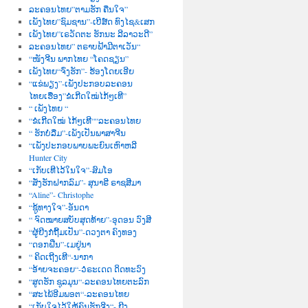
ລະຄອນໄທຍ”ຕາມຮັກ ຄືນໃຈ”
ເພັງໄທຍ”ຊົມຊານ”-ເບີສ໌ດ ທົງໄຊ&ເສກ
ເພັງໄທຍ”ເຣວັດຕະ ຮັກນະ ລີລາວະດີ”
ລະຄອນໄທຍ” ຕຣາບຟ້າມີຕາເວັນ“
“ໜັງຈີນ ພາກໄທຍ “ໂຄດຊຽນ”
ເພັງໄທຍ“ຈົ່ງຮັກ”- ຮ້ອງໂດຍເອີຍ
“ແຂ່ພຽງ”-ເພັງປະກອບລະຄອນ
ໄທຍເຮື່ອງ”ຂໍເກີດໃໝ່ໄກ້ໆເທີ”
“ ເພັງໄທຍ “
“ຂໍເກີດໃໝ່ ໄກ້ໆເທີ““ລະຄອນໄທຍ
“ ຮັກບໍ່ລືມ”-ເພັງເປັນພາສາຈີນ
“ເພັງປະກອບພາບພະຍົນເຫົາຫລີ
Hunter City
“ເກັບເທີໄວ້ໃນໃຈ”-ສົມໂອ
“ສັ່ງຮັກຝາກລົມ”- ສຸນາຣີ ຣາຊສີມາ
“Aline”- Christophe
“ຊູ້ທາງໃຈ”-ອັນດາ
“ ຈົດໝາຍສບັບສຸດທ້າຍ”-ອຸດອນ ວົງສີ
“ຜູ້ຍີງກໍຖີ້ມເປັນ”-ດວງຕາ ຄົງທອງ
“ດອກຝີ່ນ”-ເມຢູ່ນາ
“ ຄິດເຖີງເທີ“-ນາກາ
“ອ້າຍຈະຄອຍ“-ວໍຣະເດດ ດິດທະວົງ
“ສູດຮັກ ຊຸລມຸນ“-ລະຄອນໄທຍຕະລົກ
“ສະໄພ້ອີມພອຕ“-ລະຄອນໄທຍ
“ເກັບໃຈໄວ້ໃຫ້ຄົນຮັກຈີງ“- ຍີງ