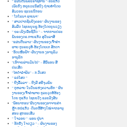
“ ແຜ່ນດີນພຣະຣາຊທານ “-ຂັນແກ້ວ
ເພັຍກົງ ຫຍຸຍວະນິສວົງ-ຖ່າຍທຳໂດຍ
ສົມວອນ ຊະນະນິກອນ
“ ໂກໂຣນາ ຊາຍນາ“
“ ສາວປາກຊັນຍັງຄອຍ“-ຜົນງານຂອງ
ສົມລີດ ໄຊຍະບຸນຊູ-ຮ້ອງໂດຍບຸນວຽງ
“ ໑໙ ເພັງເພື່ອຊິວີດ “ – ຈາກການປຣະ
ພັນຂອງດຣ.ກາບແກ້ວ ສຸວັນລາສີ
“ແຜ່ນດີນລາວ“-ຜົນງານຂອງເຈົ້າຄຳ
ຜາຍ ກຸນຣະວຸທ໌-ຮ້ອງໂດຍເຕ ສັກດາ
“ຮັດເໜືອຟ້າ“-ຜົນງານຂ ງອານຸລົມ
ອານຸລັກ
“ເຮົາຈະຜ່ານມັນໄປ“ – ສີລິພອນ ສີ
ປະເສີດ
“ໄທດຳລຳພັນ“ – ກ.ວິເສດ
“ ແຄ່ໂສດ “
“ ຍີງລັ້ລລາ“ – ຍີງລີ ສຣີຈຸມພົນ
“ ກຸຫລາບ ໃນວັນແຫ່ງຄວາມຮັກ “ ຜົນ
ງານຂອງເຈົ້າຄຳຜາຍ ກຸລະວຸດທ໌ຮ້ອງ
ໂດຍ ກຸແກ້ວ ໄຊຍະວົງ ແລະລັງສັນ
“ພັທນາກອນ”ຜົນງານຂອງອາຈານຄຳ
ຫຼ້າ ຫນໍແກ້ວ -ດົນຕຮີສ້າງໃໝ່ຈາກອານຸ
ສອນ ສຸກຂະເສີມ
“ ໃຈລອຍ “ -ພອນ ຢູ່ນາ
“ ຮັກນື່ງ ໃຈດຽວ “ – ຜົນງານຂອງ