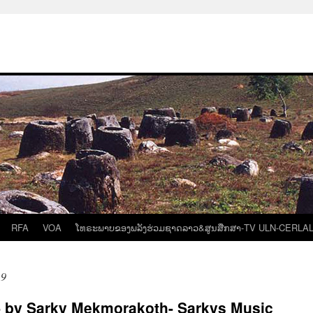
RFA
VOA
ໂທຣະພາບຂອງພລັງຮ່ວມຊາດລາວ&ສູນສືກສາ-TV ULN-CERLA
19
“- by Sarky Mekmorakoth- Sarkys Music