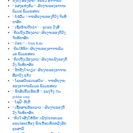
ນື່ງຍິງ ສອງຊາຍ“-ອໍຣະວີ ສັຈຈານົນ
“ ແສງແຫ່ງທັມ “ -ຜົນງານຂອງອາຈານ
ພົມມະ ພິມມະສອນ
“ ບໍ່ຂໍລືມ “-ຈາກຜົນງານຂອງກິວົງ ຈັນທິ
ຍາສັກ
“ ເຊື່ອອ້າຍດີກວ່າ “ – ອຸດອນ ວົງສີ
“ຄິດເຖິງເມືອງລາວ“-ຜົນງານຂອງກິວົງ
ຈັນທິຍາສັກ
“ ປ່ອຍ “ – Num Kala
“ຄົນໄຮ້ຮັກ“-ຜົນງານຂອງອາຈານພົມ
ມະ ພິມມະສອນ
“ຄິດເຖີງເມືອງລາວ“-ຜົນງານເພັງຂອງກິ
ວົງ ຈັນທິຍາສັກ
“ ຮັກນື່ງໃຈດຽວ“-ຜົນງານຂອງອາຈານ
ສີລາວົງ ແກ້ວ
“ ໂພນສວັນແດນສວັນ“ – ຈາກຜົນງານ
ຂອງອາຈານພົມມະ ພິມມະສອນ
“ ຮັກສັນນັ້ນເພື່ອເທີ “- ແພງຈັງ-The
golden song
“ ໂຊຟີ“-ຕີເຕີ
“ ເຊື້ອສາຍຂ້ອຍລາວ “-ຜົນງານຂອງກິ
ວົງ ຈັນທິຍາສັກ
“ຫົວໃຈສັ່ງໃຫ້ຮັກ“-ເພັງປະກອບລະ
ຄອນໄທຍເຮື່ອງ“ອົກເກືອບຫັກຫລົງຮັກ
ຄຸນສາມີ