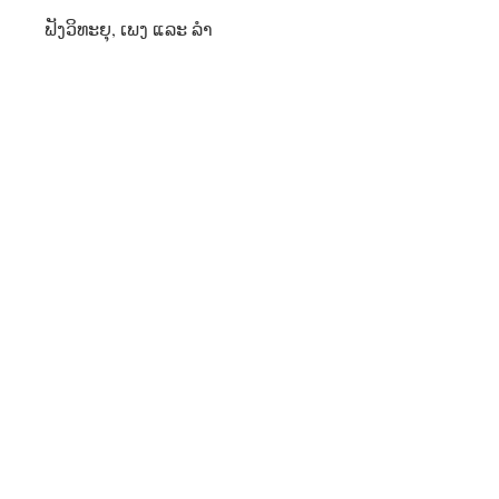
ຟັງວິທະຍຸ, ເພງ ແລະ ລໍາ