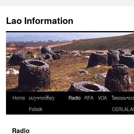
Aller
au
Lao Information
contenu
Home
ເພງຈາກຫ້ອງ
Radio
RFA
VOA
ໂທຣະພາບຂ
Paltalk
CERLALA
Radio