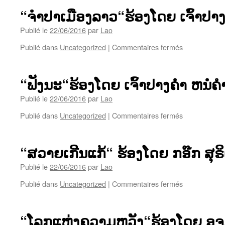
ອ້າຍ
“ຈຳປາເມືອງລາວ“ຮ້ອງໂດຍ ເຈົ້າປາງ
ໄປ“ຮ້ອງ
ໂດຍ
Publié le
22/06/2016
par
Lao
ບຸນ
sur
Publié dans
Uncategorized
|
Commentaires fermés
ວຽງ
“ຈຳ
–
ປາ
ແຕ່ງ
ເມືອງ
ໂດຍ
“ຟັງນະ“ຮ້ອງໂດຍ ເຈົ້າປາງຄຳ ຫນໍ່ຄ
ລາວ“ຮ້ອງ
ອຈ
ໂດຍ
Publié le
22/06/2016
par
Lao
ສົມ
ເຈົ້າ
ລີດ
sur
Publié dans
Uncategorized
|
Commentaires fermés
ປາງ
ໄຊ
“ຟັງ
ຄຳ
ຍະ
ນະ“ຮ້ອງ
ຫ
ບຸນ
ໂດຍ
ນໍ່
“ສວາຍເກີນແກ້“ ຮ້ອງໂດຍ ກອ໊ກ ສຸຣ
ຊູ
ເຈົ້າ
ຄຳ
ປາງ
Publié le
22/06/2016
par
Lao
ດິດ
ຄຳ
ທະ
sur
Publié dans
Uncategorized
|
Commentaires fermés
ຫ
ວົງ
“ສວາຍ
ນໍ່
ເກີນ
ຄຳ
ແກ້“
ດິດ
“ໂລກແຫ່ງຄວາມຫວັງ“ຮ້ອງໂດຍ ອຈ.
ຮ້ອງ