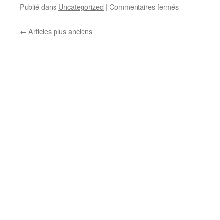
sur
Publié dans
Uncategorized
|
Commentaires fermés
ກິ
“ປະຕິຮູບ
ວົງ
ຮັກ“ຮ້ອງ
←
Articles plus anciens
ໂດຍ
ຄຳ
ເຕີມ
ຊານຸ
ບານ