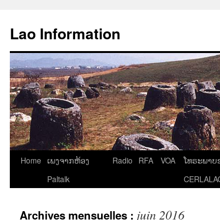
Aller
au
Lao Information
contenu
Home
ເພງຈາກຫ້ອງ
Radio
RFA
VOA
ໂທຣະພາບຂ
Paltalk
CERLALA
juin 2016
Archives mensuelles :