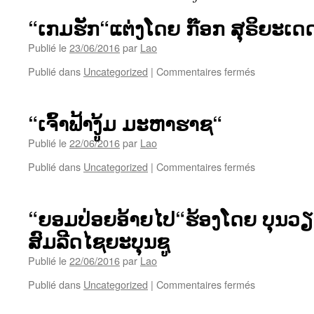
“ເກມຮັກ“ແຕ່ງໂດຍ ກ໊ອກ ສຸຣິຍະເດ
Publié le
23/06/2016
par
Lao
sur
Publié dans
Uncategorized
|
Commentaires fermés
“ເກມ
ຮັກ“ແຕ່ງ
ໂດຍ
“ເຈົ້າຟ້າງູ້ມ ມະຫາຮາຊ“
ກ໊ອກ
ສຸ
Publié le
22/06/2016
par
Lao
ຣິ
sur
Publié dans
Uncategorized
|
Commentaires fermés
ຍະ
“ເຈົ້າ
ເດດ
ຟ້າ
ຮ້ອງ
ງູ້ມ
ໂດຍ
“ຍອມປ່ອຍອ້າຍໄປ“ຮ້ອງໂດຍ ບຸນວຽ
ມະຫາ
ບຸນ
ສົມລີດໄຊຍະບຸນຊູ
ຮາຊ“
ວຽງ
Publié le
22/06/2016
par
Lao
sur
Publié dans
Uncategorized
|
Commentaires fermés
“ຍອມ
ປ່ອຍ