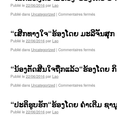
ທະ
ໂດຍ
Publié le
22/06/2016
par
Lao
ວົງ
ກອ໊ກ
sur
Publié dans
Uncategorized
|
Commentaires fermés
ສຸ
“ໂລກ
ຣິ
ແຫ່ງ
ເດດ
ຄວາມ
“ເສີກທາງໃຈ“ຮ້ອງໂດຍ ມະລີຈັນສຸກ
ຫວັງ“ຮ້ອງ
ໂດຍ
Publié le
22/06/2016
par
Lao
ອຈ.ປຮີ
sur
Publié dans
Uncategorized
|
Commentaires fermés
ຊາ
“ເສີກ
ຕຮີ
ທາງ
ຈັນ
ໃຈ“ຮ້ອງ
“ນ້ອງຕັດສີນໃຈຖືກແລ້ວ“ຮ້ອງໂດຍ ກິ
ໂດຍ
ມະ
Publié le
22/06/2016
par
Lao
ລີ
sur
Publié dans
Uncategorized
|
Commentaires fermés
ຈັນ
“ນ້ອງ
ສຸກ
ຕັດສີນ
ໃຈ
“ປະຕິຮູບຮັກ“ຮ້ອງໂດຍ ຄຳເຕີມ ຊານ
ຖືກ
ແລ້ວ“ຮ້ອງ
Publié le
22/06/2016
par
Lao
ໂດຍ