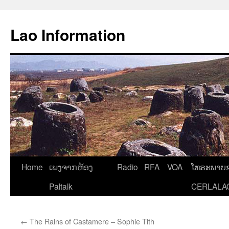
Aller
au
Lao Information
contenu
Home
ເພງຈາກຫ້ອງ
Radio
RFA
VOA
ໂທຣະພາບຂ
Paltalk
CERLALA
←
The Rains of Castamere – Sophie Tith