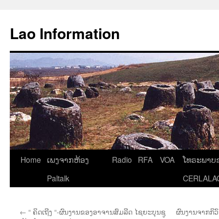
Aller
au
Lao Information
contenu
Home
ເພງຈາກຫ້ອງ
Radio
RFA
VOA
ໂທຣະພາບຂ
Paltalk
CERLALA
←
“ ຄິດເຖີງ “-ຜົນງານຂອງອາຈານສົມລີດ ໄຊຍະບຸນຊູ
ຜົນງານຈາກກິວົ