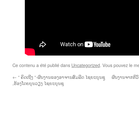
Ce contenu a été publié dans
Uncategorized
. Vous pouvez le me
←
“ ຄິດເຖີງ “-ຜົນງານຂອງອາຈານສົມລີດ ໄຊຍະບຸນຊູ
ຜົນງານຈາກກິວົ
,ຮ້ອງໂດຍບຸນວຽງ ໄຊຍະບຸນຊູ