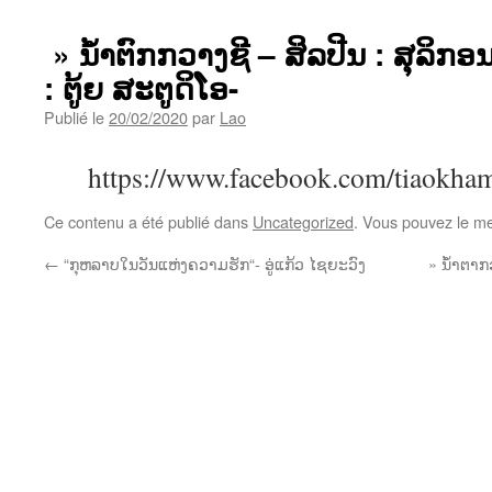
» ນໍ້າຕົກກວາງຊີ – ສິລປີນ : ສຸລິກ
: ຕູ້ຍ ສະຕູດິໂອ-
Publié le
20/02/2020
par
Lao
https://www.facebook.com/tiaokha
Ce contenu a été publié dans
Uncategorized
. Vous pouvez le me
←
“ກຸຫລາບໃນວັນແຫ່ງຄວາມຮັກ“- ອູ່ແກ້ວ ໄຊຍະວົງ
» ນໍ້າຕາກ