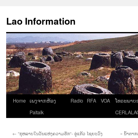
Aller
au
Lao Information
contenu
Home
ເພງຈາກຫ້ອງ
Radio
RFA
VOA
ໂທຣະພາບຂ
Paltalk
CERLALA
←
“ກຸຫລາບໃນວັນແຫ່ງຄວາມຮັກ“- ອູ່ແກ້ວ ໄຊຍະວົງ
» ນໍ້າຕາກ