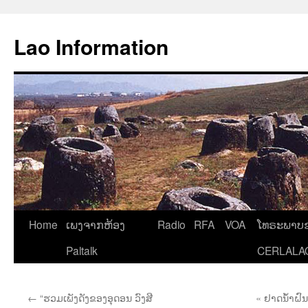
Aller
au
Lao Information
contenu
Home
ເພງຈາກຫ້ອງ
Radio
RFA
VOA
ໂທຣະພາບຂ
Paltalk
CERLALA
←
“ຮວມເພັງດັງຂອງອຸດອນ ວົງສີ
« ຢາດນໍ້າຝົນ