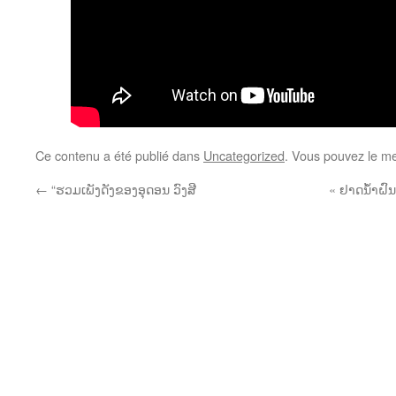
Ce contenu a été publié dans
Uncategorized
. Vous pouvez le me
←
“ຮວມເພັງດັງຂອງອຸດອນ ວົງສີ
« ຢາດນໍ້າຝົນ