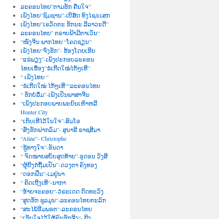
ລະຄອນໄທຍ”ຕາມຮັກ ຄືນໃຈ”
ເພັງໄທຍ”ຊົມຊານ”-ເບີສ໌ດ ທົງໄຊ&ເສກ
ເພັງໄທຍ”ເຣວັດຕະ ຮັກນະ ລີລາວະດີ”
ລະຄອນໄທຍ” ຕຣາບຟ້າມີຕາເວັນ“
“ໜັງຈີນ ພາກໄທຍ “ໂຄດຊຽນ”
ເພັງໄທຍ“ຈົ່ງຮັກ”- ຮ້ອງໂດຍເອີຍ
“ແຂ່ພຽງ”-ເພັງປະກອບລະຄອນ
ໄທຍເຮື່ອງ”ຂໍເກີດໃໝ່ໄກ້ໆເທີ”
“ ເພັງໄທຍ “
“ຂໍເກີດໃໝ່ ໄກ້ໆເທີ““ລະຄອນໄທຍ
“ ຮັກບໍ່ລືມ”-ເພັງເປັນພາສາຈີນ
“ເພັງປະກອບພາບພະຍົນເຫົາຫລີ
Hunter City
“ເກັບເທີໄວ້ໃນໃຈ”-ສົມໂອ
“ສັ່ງຮັກຝາກລົມ”- ສຸນາຣີ ຣາຊສີມາ
“Aline”- Christophe
“ຊູ້ທາງໃຈ”-ອັນດາ
“ ຈົດໝາຍສບັບສຸດທ້າຍ”-ອຸດອນ ວົງສີ
“ຜູ້ຍີງກໍຖີ້ມເປັນ”-ດວງຕາ ຄົງທອງ
“ດອກຝີ່ນ”-ເມຢູ່ນາ
“ ຄິດເຖີງເທີ“-ນາກາ
“ອ້າຍຈະຄອຍ“-ວໍຣະເດດ ດິດທະວົງ
“ສູດຮັກ ຊຸລມຸນ“-ລະຄອນໄທຍຕະລົກ
“ສະໄພ້ອີມພອຕ“-ລະຄອນໄທຍ
“ເກັບໃຈໄວ້ໃຫ້ຄົນຮັກຈີງ“- ຍີງ