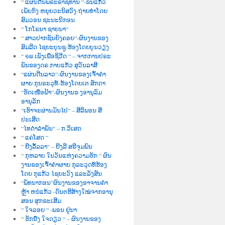
“ ແຜ່ນດີນພຣະຣາຊທານ “-ຂັນແກ້ວ
ເພັຍກົງ ຫຍຸຍວະນິສວົງ-ຖ່າຍທຳໂດຍ
ສົມວອນ ຊະນະນິກອນ
“ ໂກໂຣນາ ຊາຍນາ“
“ ສາວປາກຊັນຍັງຄອຍ“-ຜົນງານຂອງ
ສົມລີດ ໄຊຍະບຸນຊູ-ຮ້ອງໂດຍບຸນວຽງ
“ ໑໙ ເພັງເພື່ອຊິວີດ “ – ຈາກການປຣະ
ພັນຂອງດຣ.ກາບແກ້ວ ສຸວັນລາສີ
“ແຜ່ນດີນລາວ“-ຜົນງານຂອງເຈົ້າຄຳ
ຜາຍ ກຸນຣະວຸທ໌-ຮ້ອງໂດຍເຕ ສັກດາ
“ຮັດເໜືອຟ້າ“-ຜົນງານຂ ງອານຸລົມ
ອານຸລັກ
“ເຮົາຈະຜ່ານມັນໄປ“ – ສີລິພອນ ສີ
ປະເສີດ
“ໄທດຳລຳພັນ“ – ກ.ວິເສດ
“ ແຄ່ໂສດ “
“ ຍີງລັ້ລລາ“ – ຍີງລີ ສຣີຈຸມພົນ
“ ກຸຫລາບ ໃນວັນແຫ່ງຄວາມຮັກ “ ຜົນ
ງານຂອງເຈົ້າຄຳຜາຍ ກຸລະວຸດທ໌ຮ້ອງ
ໂດຍ ກຸແກ້ວ ໄຊຍະວົງ ແລະລັງສັນ
“ພັທນາກອນ”ຜົນງານຂອງອາຈານຄຳ
ຫຼ້າ ຫນໍແກ້ວ -ດົນຕຮີສ້າງໃໝ່ຈາກອານຸ
ສອນ ສຸກຂະເສີມ
“ ໃຈລອຍ “ -ພອນ ຢູ່ນາ
“ ຮັກນື່ງ ໃຈດຽວ “ – ຜົນງານຂອງ