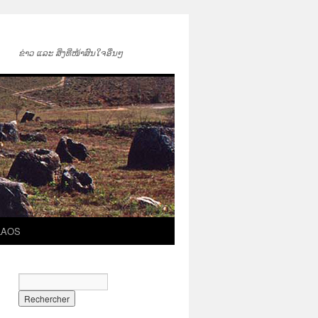
ຂ່າວ ແລະ ສິ່ງທີ່ໜ້າສົນໃຈອື່ນໆ
LAOS