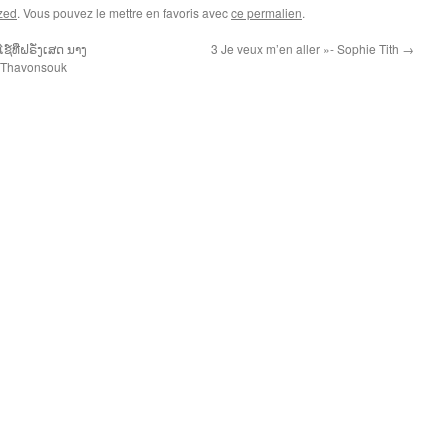
zed
. Vous pouvez le mettre en favoris avec
ce permalien
.
໌ທີ່ຝຣັ່ງເສດ ນາງ
3 Je veux m’en aller »- Sophie Tith
→
a Thavonsouk