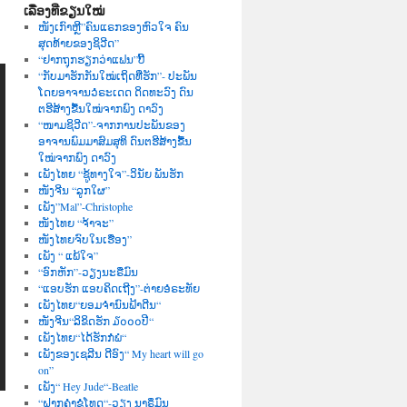
ເລື່ອງທີ່ຂຽນໃໝ່
ໜັງເກົາຫຼີ”ຄົນແຣກຂອງຫົວໃຈ ຄົນ
ສຸດທ້າຍຂອງຊິວີດ”
“ຢາກຖຸກຮຽກວ່າແຟນ”ບີ້
“ກັບມາຮັກກັນໃໝ່ເຖິດທີ່ຮັກ”- ປະພັນ
ໂດຍອາຈານວໍຣະເດດ ດິດທະວົງ ດົນ
ຕຮີສ້າງຂື້ນໃໝ່ຈາກພົງ ດາວົງ
“ໜາມຊິວີດ”-ຈາກການປະພັນຂອງ
ອາຈານພົມມາສົມສຸທິ ດົນຕຮີສ້າງຂື້ນ
ໃໝ່ຈາກພົງ ດາວົງ
ເພັງໄທຍ “ຊູ້ທາງໃຈ”-ວິນັຍ ພັນຮັກ
ໜັງຈີນ “ລູກໃຜ”
ເພັງ”Mal”-Christophe
ໜັງໄທຍ “ຈ້າຈະ”
ໜັງໄທຍຈົບໃນເຮື່ອງ”
ເພັງ “ ແພ້ໃຈ”
“ອົກຫັກ”-ວຽງນະຣືມົນ
“ແອບຮັກ ແອບຄິດເຖີງ”-ຕ່າຍອໍຣະທັຍ
ເພັງໄທຍ“ຍອມຈຳນົນຟ້າດີນ“
ໜັງຈີນ“ລິຂິດຮັກ ໓໐໐໐ປີ“
ເພັງໄທຍ“ໄດ້ຮັກກໍພໍ“
ເພັງຂອງເຊລີນ ດີອົງ“ My heart will go
on”
ເພັງ“ Hey Jude“-Beatle
“ຝາກຄຳຂໍໂທດ“-ວຽງ ນາຣຶມົນ