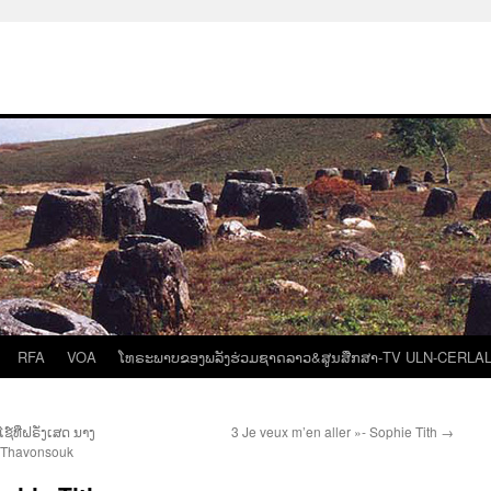
RFA
VOA
ໂທຣະພາບຂອງພລັງຮ່ວມຊາດລາວ&ສູນສືກສາ-TV ULN-CERLA
໌ທີ່ຝຣັ່ງເສດ ນາງ
3 Je veux m’en aller »- Sophie Tith
→
a Thavonsouk