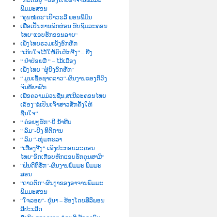
ພິມມະສອນ
“ຄຸນໝໍຄະ“ເປົາວະລີ ພອນພິມົນ
ເພື່ອເປັນການພັກຜ່ອນ ຮັບຊົມລະຄອນ
ໄທຍ“ແອບຮັກອອນລາຍ“
ເພັງໄທຍຣວມເພັງອົກຫັກ
“ເກັບໃຈໄວ້ໃຫ້ຄົນຮັກຈີງ“ – ຍີງ
“ ຢ່າປ່ອຍມື “ – ໄມ້ເມືອງ
ເພັງໄທຍ “ຜູ້ຍີງອົກຫັກ“
“ ມູນເຊື້ອຊາດລາວ“-ຜົນງານຂອງກິວົງ
ຈັນທິຍາສັກ
ເພື່ອຄວາມມ່ວນຊື່ນ,ສເນີລະຄອນໄທຍ
ເລື່ອງ“ຂໍເປັນເຈົ້າສາວສັກຄັ້ງໃຫ້
ຊື່ນໃຈ“
“ ຄ່ອຍໆຮັກ“-ບີ ນໍ້າທີບ
“ ລົມ“-ຍີງ ທິຕິການ
“ ລົມ “-ໜຸ່ມກະລາ
“ເຮື່ອງຈີງ“-ເພັງປະກອບລະຄອນ
ໄທຍ“ອົກເກືອບຫັກແອບຮັກຄຸນສາມີ“
“ຝັນດີທີ່ຮັກ“-ຜົນງານພົມມະ ພິມມະ
ສອນ
“ດາວຕົກ“-ຜົນງາຂອງອາຈານພົມມະ
ພິມມະສອນ
“ໃຈລອຍ“- ຢູ່ນາ – ຮ້ອງໂດຍສີລິພອນ
ສີປະເສີດ