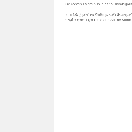
Ce contenu a été publié dans
Uncategori
←
« ໄຮ້ດຽງສາ“ຈາກນັກຮ້ອງລາວທີ່ເດີນທາງມາໂຊ
ອາລຸນ້າ ຖາວອນສຸກ-Hai dieng Sa- by Alun