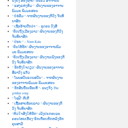
ນື່ງຍິງ ສອງຊາຍ“-ອໍຣະວີ ສັຈຈານົນ
“ ແສງແຫ່ງທັມ “ -ຜົນງານຂອງອາຈານ
ພົມມະ ພິມມະສອນ
“ ບໍ່ຂໍລືມ “-ຈາກຜົນງານຂອງກິວົງ ຈັນທິ
ຍາສັກ
“ ເຊື່ອອ້າຍດີກວ່າ “ – ອຸດອນ ວົງສີ
“ຄິດເຖິງເມືອງລາວ“-ຜົນງານຂອງກິວົງ
ຈັນທິຍາສັກ
“ ປ່ອຍ “ – Num Kala
“ຄົນໄຮ້ຮັກ“-ຜົນງານຂອງອາຈານພົມ
ມະ ພິມມະສອນ
“ຄິດເຖີງເມືອງລາວ“-ຜົນງານເພັງຂອງກິ
ວົງ ຈັນທິຍາສັກ
“ ຮັກນື່ງໃຈດຽວ“-ຜົນງານຂອງອາຈານ
ສີລາວົງ ແກ້ວ
“ ໂພນສວັນແດນສວັນ“ – ຈາກຜົນງານ
ຂອງອາຈານພົມມະ ພິມມະສອນ
“ ຮັກສັນນັ້ນເພື່ອເທີ “- ແພງຈັງ-The
golden song
“ ໂຊຟີ“-ຕີເຕີ
“ ເຊື້ອສາຍຂ້ອຍລາວ “-ຜົນງານຂອງກິ
ວົງ ຈັນທິຍາສັກ
“ຫົວໃຈສັ່ງໃຫ້ຮັກ“-ເພັງປະກອບລະ
ຄອນໄທຍເຮື່ອງ“ອົກເກືອບຫັກຫລົງຮັກ
ຄຸນສາມີ