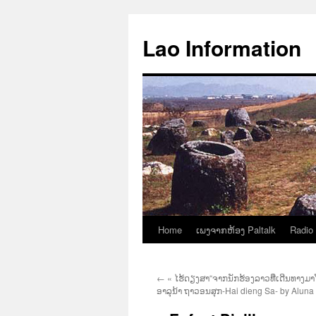
Aller
au
Lao Information
contenu
Home
ເພງຈາກຫ້ອງ Paltalk
Radio
←
« ໄຮ້ດຽງສາ“ຈາກນັກຮ້ອງລາວທີ່ເດີນທາງມາໂຊ
ອາລຸນ້າ ຖາວອນສຸກ-Hai dieng Sa- by Alun