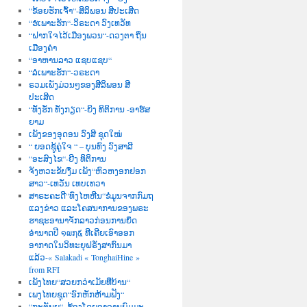
“ຂ້ອຍຮັກເຈົ້າ“-ສິລິພອນ ສີປະເສີດ
“ຮໍເພາະຮັກ“-ວິຣະດາ ວົງເທວັທ
“ຝາກໃຈໄວ້ເມືອງພວນ“-ດວງຕາ ຖິ່ນ
ເມືອງຄຳ
“ອາຫານລາວ ແຊບແຊບ“
“ລໍເພາະຮັກ“-ວຣະດາ
ຣວມເພັງມ່ວນໆຂອງສີລິພອນ ສີ
ປະເສີດ
“ທັງຮັກ ທັງກຽດ“-ຍິງ ທິຕິການ -ອາຮ໌ສ
ຍາມ
ເພັງຂອງອຸດອນ ວົງສີ ຊຸດໃໝ່
“ ຍອດຊູ້ຄູ່ໃຈ “ – ບຸນທົງ ວົງສາລີ
“ອະສົງໄຂ“-ຍີງ ທິຕິການ
ຈັງຫວະຂັບງື່ມ ເພັງ“ຫົວຫງອກຢອກ
ສາວ“-ເທວັນ ເທບເທວາ
ສາຣະຄະດີ“ທົ່ງໄຫຫີນ“ຂໍ່ມູນຈາກກົມຖ
ແລງຂ່າວ ແລະໂຄສນາການຂອງພຣະ
ຮາຊະອານາຈັກລາວກ່ອນການຍຶດ
ອຳນາດປີ ໑໙໗໕ ທີເຄີຍເອົາອອກ
ອາກາດໃນວິທະຍຸຝຣັ່ງສາກົນມາ
ແລ້ວ-« Salakadi « TonghaiHine »
from RFI
ເພັງໄທຍ“ສວຍກວ່າເມັຍທີ່ບ້ານ“
ເພງໄທຍຊຸດ“ອົກຫັກຫ້າມຟັງ“
“ກະຕັນຍູ“–ຮ້ອງໂດຍອາຈານພົມມະ