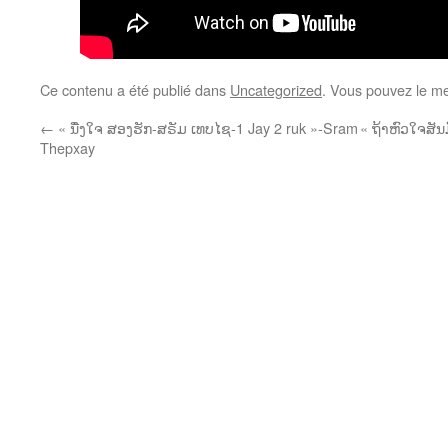
Ce contenu a été publié dans
Uncategorized
. Vous pouvez le me
←
« ນື່ງໃຈ ສອງຮັກ-ສຣັມ ເທບໄຊ-1 Jay 2 ruk »-Sram
« ຖ້າຫົວໃຈສັນມ
Thepxay