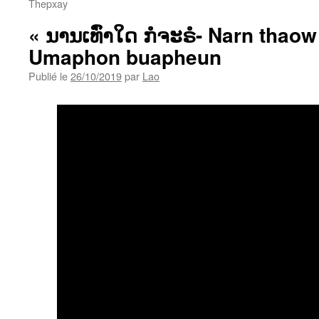
Thepxay
« ນານເທົ່າໃດ ກໍຈະຣໍ- Narn thaow 
Umaphon buapheun
Publié le
26/10/2019
par
Lao