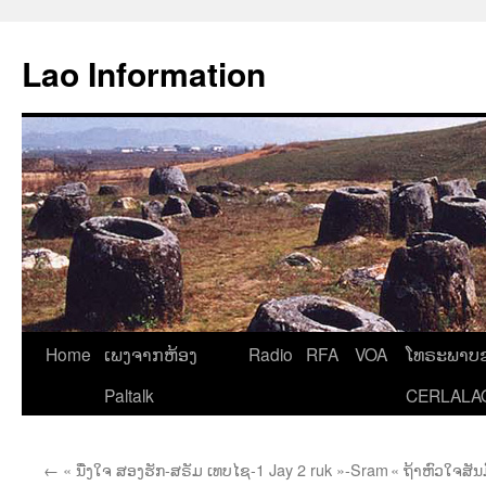
Aller
au
Lao Information
contenu
Home
ເພງຈາກຫ້ອງ
Radio
RFA
VOA
ໂທຣະພາບຂ
Paltalk
CERLALA
←
« ນື່ງໃຈ ສອງຮັກ-ສຣັມ ເທບໄຊ-1 Jay 2 ruk »-Sram
« ຖ້າຫົວໃຈສັນມ