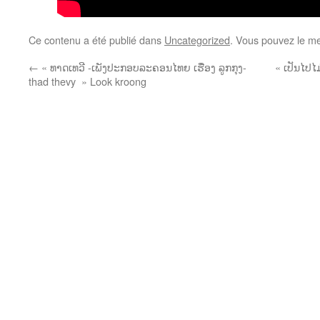
Ce contenu a été publié dans
Uncategorized
. Vous pouvez le me
←
« ທາດເທວີ -ເພັງປະກອບລະຄອນໄທຍ ເຮື່ອງ ລູກກຸງ-
« ເປັນໄປໄ
thad thevy » Look kroong