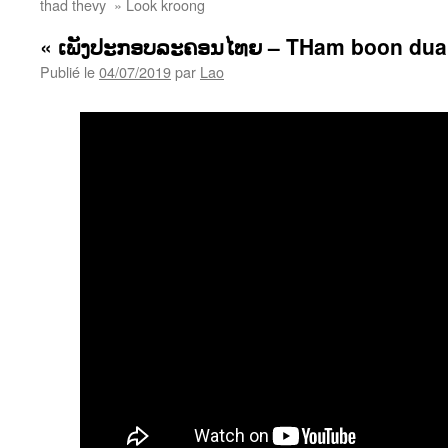
thad thevy » Look kroong
« ເພັງປະກອບລະຄອນໄທຍ – THam boon duai
Publié le
04/07/2019
par
Lao