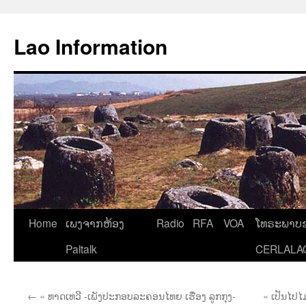
Aller
au
Lao Information
contenu
Home
ເພງຈາກຫ້ອງ
Radio
RFA
VOA
ໂທຣະພາບຂ
Paltalk
CERLALA
←
« ທາດເທວີ -ເພັງປະກອບລະຄອນໄທຍ ເຮື່ອງ ລູກກຸງ-
« ເປັນໄປໄ