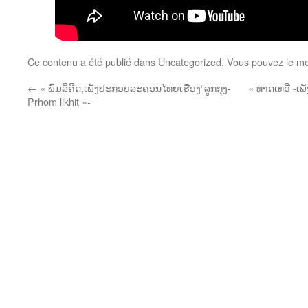
Ce contenu a été publié dans
Uncategorized
. Vous pouvez le me
←
« ພົມລິຄິດ,ເພັງປະກອບລະຄອນໄທຍເຮື່ອງ“ລູກກຸງ-
« ທາດເທວີ -ເພ
Prhom likhit »-