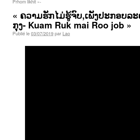
Prhom likhit »-
« ຄວາມຮັກໄມ່ຮູ້ຈົບ,ເພັງປະກອບລະ
ກຸງ- Kuam Ruk mai Roo job »
Publié le
03/07/2019
par
Lao