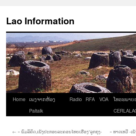
Aller
au
Lao Information
contenu
Home
ເພງຈາກຫ້ອງ
Radio
RFA
VOA
ໂທຣະພາບຂ
Paltalk
CERLALA
←
« ພົມລິຄິດ,ເພັງປະກອບລະຄອນໄທຍເຮື່ອງ“ລູກກຸງ-
« ທາດເທວີ -ເພ