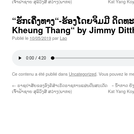
ເຈົ້າຟ້າຊາຍ ສຸລິວົງສ໌ ສວ່າງ(ພາກ໑)
Kat Yang Koy
“ຮັກເຄິ່ງທາງ“-ຮ້ອງໂດຍຈິມມີ ດິດທ
Kheung Thang“ by Jimmy Dit
Publié le
10/05/2019
par
Lao
Ce contenu a été publié dans
Uncategorized
. Vous pouvez le me
←
ຣາຊປາສັຍຂອງອົງຄ໌ສຳເຣັດຣາຊການແຜ່ນດີນສະເດັດ
« ນໍ້າກາດ ຍ
ເຈົ້າຟ້າຊາຍ ສຸລິວົງສ໌ ສວ່າງ(ພາກ໑)
Kat Yang Koy