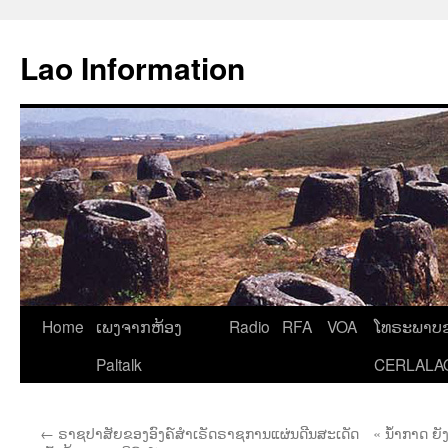
Aller
au
Lao Information
contenu
Home
ເພງຈາກຫ້ອງ
Radio
RFA
VOA
ໂທຣະພາບຂ
Paltalk
CERLALA
←
ຣາຊປາສັຍຂອງອົງຄ໌ສຳເຣັດຣາຊການແຜ່ນດີນສະເດັດ
« ນໍ້າກາດ ຍ