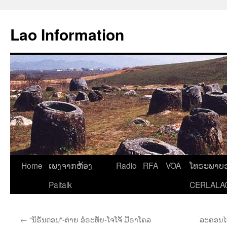
Aller
au
Lao Information
contenu
Home
ເພງຈາກຫ້ອງ
Radio
RFA
VOA
ໂທຣະພາບຂ
Paltalk
CERLALA
←
“ນິຣັນດອນ“-ຕ່າຍ ອໍຣະທັຍ-ໂຈໂຈ້ ມີຣາໂຄລ
ລະຄອນໄທຍ