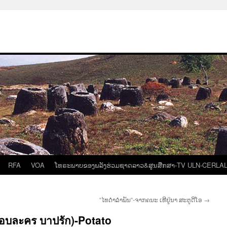
RFA
VOA
ໂທຣະພາບຂອງພລັງຮ່ວມຊາດລາວ&ສູນສືກສາ-TV ULN-CERLA
“ໄທດຳລຳພັນ“-ຈາກຄນະ ເທີຢູ່ນາ ສະຕູດີໂອ
→
กอบละคร บาปรัก)-Potato