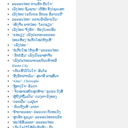
ລະຄອນໄທຍ”ຕາມຮັກ ຄືນໃຈ”
ເພັງໄທຍ”ຊົມຊານ”-ເບີສ໌ດ ທົງໄຊ&ເສກ
ເພັງໄທຍ”ເຣວັດຕະ ຮັກນະ ລີລາວະດີ”
ລະຄອນໄທຍ” ຕຣາບຟ້າມີຕາເວັນ“
“ໜັງຈີນ ພາກໄທຍ “ໂຄດຊຽນ”
ເພັງໄທຍ“ຈົ່ງຮັກ”- ຮ້ອງໂດຍເອີຍ
“ແຂ່ພຽງ”-ເພັງປະກອບລະຄອນ
ໄທຍເຮື່ອງ”ຂໍເກີດໃໝ່ໄກ້ໆເທີ”
“ ເພັງໄທຍ “
“ຂໍເກີດໃໝ່ ໄກ້ໆເທີ““ລະຄອນໄທຍ
“ ຮັກບໍ່ລືມ”-ເພັງເປັນພາສາຈີນ
“ເພັງປະກອບພາບພະຍົນເຫົາຫລີ
Hunter City
“ເກັບເທີໄວ້ໃນໃຈ”-ສົມໂອ
“ສັ່ງຮັກຝາກລົມ”- ສຸນາຣີ ຣາຊສີມາ
“Aline”- Christophe
“ຊູ້ທາງໃຈ”-ອັນດາ
“ ຈົດໝາຍສບັບສຸດທ້າຍ”-ອຸດອນ ວົງສີ
“ຜູ້ຍີງກໍຖີ້ມເປັນ”-ດວງຕາ ຄົງທອງ
“ດອກຝີ່ນ”-ເມຢູ່ນາ
“ ຄິດເຖີງເທີ“-ນາກາ
“ອ້າຍຈະຄອຍ“-ວໍຣະເດດ ດິດທະວົງ
“ສູດຮັກ ຊຸລມຸນ“-ລະຄອນໄທຍຕະລົກ
“ສະໄພ້ອີມພອຕ“-ລະຄອນໄທຍ
“ເກັບໃຈໄວ້ໃຫ້ຄົນຮັກຈີງ“- ຍີງ