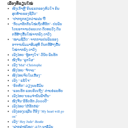
ເລື່ອງທີ່ຂຽນໃໝ່
ໜັງເກົາຫຼີ”ຄົນແຣກຂອງຫົວໃຈ ຄົນ
ສຸດທ້າຍຂອງຊິວີດ”
“ຢາກຖຸກຮຽກວ່າແຟນ”ບີ້
“ກັບມາຮັກກັນໃໝ່ເຖິດທີ່ຮັກ”- ປະພັນ
ໂດຍອາຈານວໍຣະເດດ ດິດທະວົງ ດົນ
ຕຮີສ້າງຂື້ນໃໝ່ຈາກພົງ ດາວົງ
“ໜາມຊິວີດ”-ຈາກການປະພັນຂອງ
ອາຈານພົມມາສົມສຸທິ ດົນຕຮີສ້າງຂື້ນ
ໃໝ່ຈາກພົງ ດາວົງ
ເພັງໄທຍ “ຊູ້ທາງໃຈ”-ວິນັຍ ພັນຮັກ
ໜັງຈີນ “ລູກໃຜ”
ເພັງ”Mal”-Christophe
ໜັງໄທຍ “ຈ້າຈະ”
ໜັງໄທຍຈົບໃນເຮື່ອງ”
ເພັງ “ ແພ້ໃຈ”
“ອົກຫັກ”-ວຽງນະຣືມົນ
“ແອບຮັກ ແອບຄິດເຖີງ”-ຕ່າຍອໍຣະທັຍ
ເພັງໄທຍ“ຍອມຈຳນົນຟ້າດີນ“
ໜັງຈີນ“ລິຂິດຮັກ ໓໐໐໐ປີ“
ເພັງໄທຍ“ໄດ້ຮັກກໍພໍ“
ເພັງຂອງເຊລີນ ດີອົງ“ My heart will go
on”
ເພັງ“ Hey Jude“-Beatle
“ຝາກຄຳຂໍໂທດ“-ວຽງ ນາຣຶມົນ