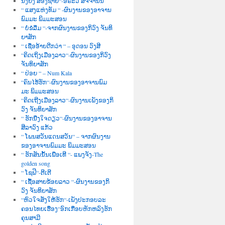
ນື່ງຍິງ ສອງຊາຍ“-ອໍຣະວີ ສັຈຈານົນ
“ ແສງແຫ່ງທັມ “ -ຜົນງານຂອງອາຈານ
ພົມມະ ພິມມະສອນ
“ ບໍ່ຂໍລືມ “-ຈາກຜົນງານຂອງກິວົງ ຈັນທິ
ຍາສັກ
“ ເຊື່ອອ້າຍດີກວ່າ “ – ອຸດອນ ວົງສີ
“ຄິດເຖິງເມືອງລາວ“-ຜົນງານຂອງກິວົງ
ຈັນທິຍາສັກ
“ ປ່ອຍ “ – Num Kala
“ຄົນໄຮ້ຮັກ“-ຜົນງານຂອງອາຈານພົມ
ມະ ພິມມະສອນ
“ຄິດເຖີງເມືອງລາວ“-ຜົນງານເພັງຂອງກິ
ວົງ ຈັນທິຍາສັກ
“ ຮັກນື່ງໃຈດຽວ“-ຜົນງານຂອງອາຈານ
ສີລາວົງ ແກ້ວ
“ ໂພນສວັນແດນສວັນ“ – ຈາກຜົນງານ
ຂອງອາຈານພົມມະ ພິມມະສອນ
“ ຮັກສັນນັ້ນເພື່ອເທີ “- ແພງຈັງ-The
golden song
“ ໂຊຟີ“-ຕີເຕີ
“ ເຊື້ອສາຍຂ້ອຍລາວ “-ຜົນງານຂອງກິ
ວົງ ຈັນທິຍາສັກ
“ຫົວໃຈສັ່ງໃຫ້ຮັກ“-ເພັງປະກອບລະ
ຄອນໄທຍເຮື່ອງ“ອົກເກືອບຫັກຫລົງຮັກ
ຄຸນສາມີ