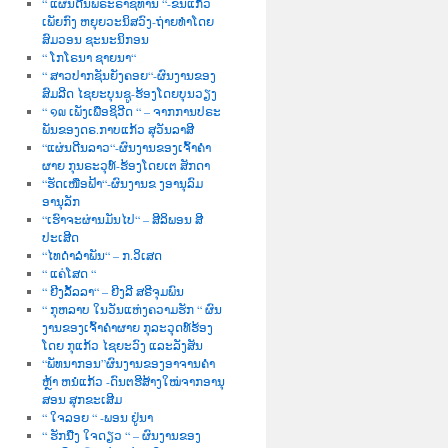
“ ແຜ່ນດີນພຣະຣາຊທານ “-ຂັນແກ້ວ
ເພັຍກົງ ຫຍຸຍວະນິສວົງ-ຖ່າຍທຳໂດຍ
ສົມວອນ ຊະນະນິກອນ
“ ໂກໂຣນາ ຊາຍນາ“
“ ສາວປາກຊັນຍັງຄອຍ“-ຜົນງານຂອງ
ສົມລີດ ໄຊຍະບຸນຊູ-ຮ້ອງໂດຍບຸນວຽງ
“ ໑໙ ເພັງເພື່ອຊິວີດ “ – ຈາກການປຣະ
ພັນຂອງດຣ.ກາບແກ້ວ ສຸວັນລາສີ
“ແຜ່ນດີນລາວ“-ຜົນງານຂອງເຈົ້າຄຳ
ຜາຍ ກຸນຣະວຸທ໌-ຮ້ອງໂດຍເຕ ສັກດາ
“ຮັດເໜືອຟ້າ“-ຜົນງານຂ ງອານຸລົມ
ອານຸລັກ
“ເຮົາຈະຜ່ານມັນໄປ“ – ສີລິພອນ ສີ
ປະເສີດ
“ໄທດຳລຳພັນ“ – ກ.ວິເສດ
“ ແຄ່ໂສດ “
“ ຍີງລັ້ລລາ“ – ຍີງລີ ສຣີຈຸມພົນ
“ ກຸຫລາບ ໃນວັນແຫ່ງຄວາມຮັກ “ ຜົນ
ງານຂອງເຈົ້າຄຳຜາຍ ກຸລະວຸດທ໌ຮ້ອງ
ໂດຍ ກຸແກ້ວ ໄຊຍະວົງ ແລະລັງສັນ
“ພັທນາກອນ”ຜົນງານຂອງອາຈານຄຳ
ຫຼ້າ ຫນໍແກ້ວ -ດົນຕຮີສ້າງໃໝ່ຈາກອານຸ
ສອນ ສຸກຂະເສີມ
“ ໃຈລອຍ “ -ພອນ ຢູ່ນາ
“ ຮັກນື່ງ ໃຈດຽວ “ – ຜົນງານຂອງ