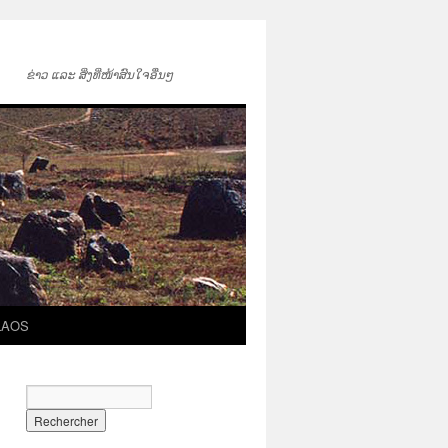
ຂ່າວ ແລະ ສິ່ງທີ່ໜ້າສົນໃຈອື່ນໆ
LAOS