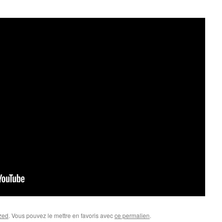
zed
. Vous pouvez le mettre en favoris avec
ce permalien
.