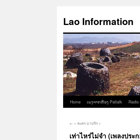
Aller
au
Lao Information
contenu
Home
ເພງຈາກຫ້ອງ Paltalk
Radio
←
« ละคร บาปรัก »
เท่าไหร่ไม่จำ (เพลงประ