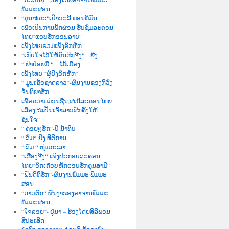
ພິມມະສອນ
“ຄຸນໝໍຄະ“ເປົາວະລີ ພອນພິມົນ
ເພື່ອເປັນການພັກຜ່ອນ ຮັບຊົມລະຄອນ
ໄທຍ“ແອບຮັກອອນລາຍ“
ເພັງໄທຍຣວມເພັງອົກຫັກ
“ເກັບໃຈໄວ້ໃຫ້ຄົນຮັກຈີງ“ – ຍີງ
“ ຢ່າປ່ອຍມື “ – ໄມ້ເມືອງ
ເພັງໄທຍ “ຜູ້ຍີງອົກຫັກ“
“ ມູນເຊື້ອຊາດລາວ“-ຜົນງານຂອງກິວົງ
ຈັນທິຍາສັກ
ເພື່ອຄວາມມ່ວນຊື່ນ,ສເນີລະຄອນໄທຍ
ເລື່ອງ“ຂໍເປັນເຈົ້າສາວສັກຄັ້ງໃຫ້
ຊື່ນໃຈ“
“ ຄ່ອຍໆຮັກ“-ບີ ນໍ້າທີບ
“ ລົມ“-ຍີງ ທິຕິການ
“ ລົມ “-ໜຸ່ມກະລາ
“ເຮື່ອງຈີງ“-ເພັງປະກອບລະຄອນ
ໄທຍ“ອົກເກືອບຫັກແອບຮັກຄຸນສາມີ“
“ຝັນດີທີ່ຮັກ“-ຜົນງານພົມມະ ພິມມະ
ສອນ
“ດາວຕົກ“-ຜົນງາຂອງອາຈານພົມມະ
ພິມມະສອນ
“ໃຈລອຍ“- ຢູ່ນາ – ຮ້ອງໂດຍສີລິພອນ
ສີປະເສີດ