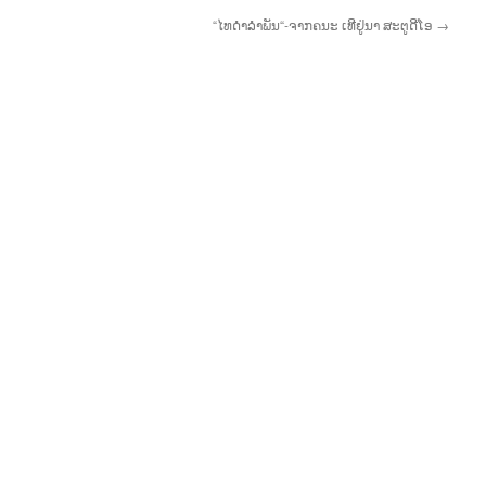
“ໄທດຳລຳພັນ“-ຈາກຄນະ ເທີຢູ່ນາ ສະຕູດີໂອ
→