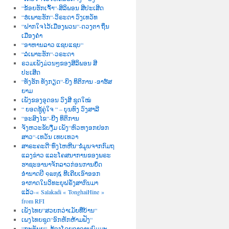
“ຂ້ອຍຮັກເຈົ້າ“-ສິລິພອນ ສີປະເສີດ
“ຮໍເພາະຮັກ“-ວິຣະດາ ວົງເທວັທ
“ຝາກໃຈໄວ້ເມືອງພວນ“-ດວງຕາ ຖິ່ນ
ເມືອງຄຳ
“ອາຫານລາວ ແຊບແຊບ“
“ລໍເພາະຮັກ“-ວຣະດາ
ຣວມເພັງມ່ວນໆຂອງສີລິພອນ ສີ
ປະເສີດ
“ທັງຮັກ ທັງກຽດ“-ຍິງ ທິຕິການ -ອາຮ໌ສ
ຍາມ
ເພັງຂອງອຸດອນ ວົງສີ ຊຸດໃໝ່
“ ຍອດຊູ້ຄູ່ໃຈ “ – ບຸນທົງ ວົງສາລີ
“ອະສົງໄຂ“-ຍີງ ທິຕິການ
ຈັງຫວະຂັບງື່ມ ເພັງ“ຫົວຫງອກຢອກ
ສາວ“-ເທວັນ ເທບເທວາ
ສາຣະຄະດີ“ທົ່ງໄຫຫີນ“ຂໍ່ມູນຈາກກົມຖ
ແລງຂ່າວ ແລະໂຄສນາການຂອງພຣະ
ຮາຊະອານາຈັກລາວກ່ອນການຍຶດ
ອຳນາດປີ ໑໙໗໕ ທີເຄີຍເອົາອອກ
ອາກາດໃນວິທະຍຸຝຣັ່ງສາກົນມາ
ແລ້ວ-« Salakadi « TonghaiHine »
from RFI
ເພັງໄທຍ“ສວຍກວ່າເມັຍທີ່ບ້ານ“
ເພງໄທຍຊຸດ“ອົກຫັກຫ້າມຟັງ“
“ກະຕັນຍູ“–ຮ້ອງໂດຍອາຈານພົມມະ