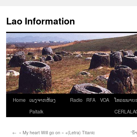
Aller
au
Lao Information
contenu
Home
ເພງຈາກຫ້ອງ
Radio
RFA
VOA
ໂທຣະພາບຂ
Paltalk
CERLALA
←
» My heart Will go on « +(Letra) Titanic
“ນໍ