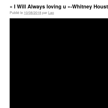
« I Will Always loving u »-Whitney Hous
Publié le
10/08/2018
par
Lao