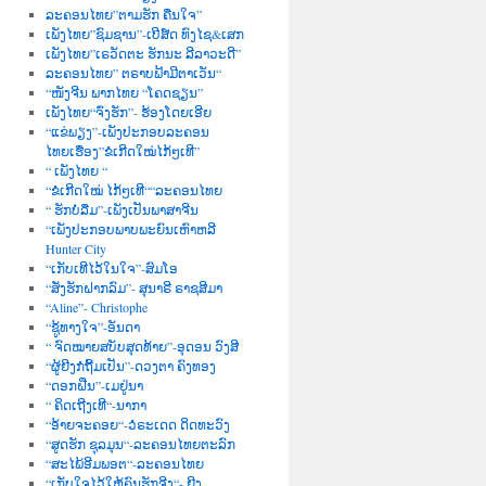
ລະຄອນໄທຍ”ຕາມຮັກ ຄືນໃຈ”
ເພັງໄທຍ”ຊົມຊານ”-ເບີສ໌ດ ທົງໄຊ&ເສກ
ເພັງໄທຍ”ເຣວັດຕະ ຮັກນະ ລີລາວະດີ”
ລະຄອນໄທຍ” ຕຣາບຟ້າມີຕາເວັນ“
“ໜັງຈີນ ພາກໄທຍ “ໂຄດຊຽນ”
ເພັງໄທຍ“ຈົ່ງຮັກ”- ຮ້ອງໂດຍເອີຍ
“ແຂ່ພຽງ”-ເພັງປະກອບລະຄອນ
ໄທຍເຮື່ອງ”ຂໍເກີດໃໝ່ໄກ້ໆເທີ”
“ ເພັງໄທຍ “
“ຂໍເກີດໃໝ່ ໄກ້ໆເທີ““ລະຄອນໄທຍ
“ ຮັກບໍ່ລືມ”-ເພັງເປັນພາສາຈີນ
“ເພັງປະກອບພາບພະຍົນເຫົາຫລີ
Hunter City
“ເກັບເທີໄວ້ໃນໃຈ”-ສົມໂອ
“ສັ່ງຮັກຝາກລົມ”- ສຸນາຣີ ຣາຊສີມາ
“Aline”- Christophe
“ຊູ້ທາງໃຈ”-ອັນດາ
“ ຈົດໝາຍສບັບສຸດທ້າຍ”-ອຸດອນ ວົງສີ
“ຜູ້ຍີງກໍຖີ້ມເປັນ”-ດວງຕາ ຄົງທອງ
“ດອກຝີ່ນ”-ເມຢູ່ນາ
“ ຄິດເຖີງເທີ“-ນາກາ
“ອ້າຍຈະຄອຍ“-ວໍຣະເດດ ດິດທະວົງ
“ສູດຮັກ ຊຸລມຸນ“-ລະຄອນໄທຍຕະລົກ
“ສະໄພ້ອີມພອຕ“-ລະຄອນໄທຍ
“ເກັບໃຈໄວ້ໃຫ້ຄົນຮັກຈີງ“- ຍີງ