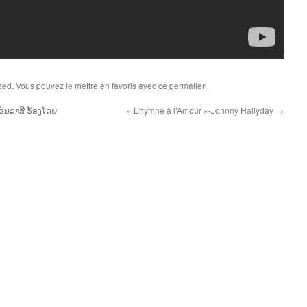
zed
. Vous pouvez le mettre en favoris avec
ce permalien
.
ວັນລາສີ ຮ້ອງໂດຍ
« L’hymne à l’Amour »-Johnny Hallyday
→