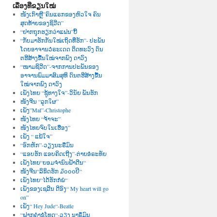
ເລື່ອງທີ່ຂຽນໃໝ່
ໜັງເກົາຫຼີ”ຄົນແຣກຂອງຫົວໃຈ ຄົນ
ສຸດທ້າຍຂອງຊິວີດ”
“ຢາກຖຸກຮຽກວ່າແຟນ”ບີ້
“ກັບມາຮັກກັນໃໝ່ເຖິດທີ່ຮັກ”- ປະພັນ
ໂດຍອາຈານວໍຣະເດດ ດິດທະວົງ ດົນ
ຕຮີສ້າງຂື້ນໃໝ່ຈາກພົງ ດາວົງ
“ໜາມຊິວີດ”-ຈາກການປະພັນຂອງ
ອາຈານພົມມາສົມສຸທິ ດົນຕຮີສ້າງຂື້ນ
ໃໝ່ຈາກພົງ ດາວົງ
ເພັງໄທຍ “ຊູ້ທາງໃຈ”-ວິນັຍ ພັນຮັກ
ໜັງຈີນ “ລູກໃຜ”
ເພັງ”Mal”-Christophe
ໜັງໄທຍ “ຈ້າຈະ”
ໜັງໄທຍຈົບໃນເຮື່ອງ”
ເພັງ “ ແພ້ໃຈ”
“ອົກຫັກ”-ວຽງນະຣືມົນ
“ແອບຮັກ ແອບຄິດເຖີງ”-ຕ່າຍອໍຣະທັຍ
ເພັງໄທຍ“ຍອມຈຳນົນຟ້າດີນ“
ໜັງຈີນ“ລິຂິດຮັກ ໓໐໐໐ປີ“
ເພັງໄທຍ“ໄດ້ຮັກກໍພໍ“
ເພັງຂອງເຊລີນ ດີອົງ“ My heart will go
on”
ເພັງ“ Hey Jude“-Beatle
“ຝາກຄຳຂໍໂທດ“-ວຽງ ນາຣຶມົນ