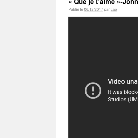
« Que je t’aime »-Joh
Publié le
06/12/2017
par
Lao