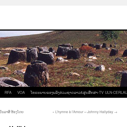
RFA
VOA
ໂທຣະພາບຂອງພລັງຮ່ວມຊາດລາວ&ສູນສືກສາ-TV ULN-CERLA
ວັນລາສີ ຮ້ອງໂດຍ
« L’hymne à l’Amour »-Johnny Hallyday
→