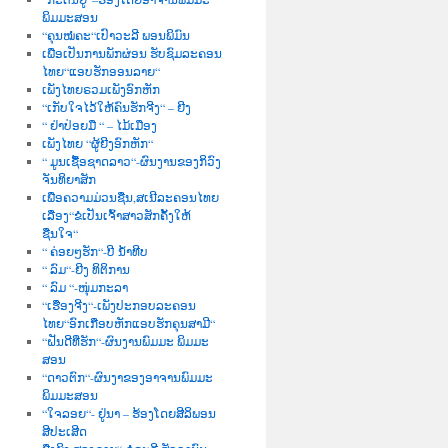
ພິມມະສອນ
“ຄຸນໝໍຄະ“ເປົາວະລີ ພອນພິມົນ
ເພື່ອເປັນການພັກຜ່ອນ ຮັບຊົມລະຄອນ
ໄທຍ“ແອບຮັກອອນລາຍ“
ເພັງໄທຍຣວມເພັງອົກຫັກ
“ເກັບໃຈໄວ້ໃຫ້ຄົນຮັກຈີງ“ – ຍີງ
“ ຢ່າປ່ອຍມື “ – ໄມ້ເມືອງ
ເພັງໄທຍ “ຜູ້ຍີງອົກຫັກ“
“ ມູນເຊື້ອຊາດລາວ“-ຜົນງານຂອງກິວົງ
ຈັນທິຍາສັກ
ເພື່ອຄວາມມ່ວນຊື່ນ,ສເນີລະຄອນໄທຍ
ເລື່ອງ“ຂໍເປັນເຈົ້າສາວສັກຄັ້ງໃຫ້
ຊື່ນໃຈ“
“ ຄ່ອຍໆຮັກ“-ບີ ນໍ້າທີບ
“ ລົມ“-ຍີງ ທິຕິການ
“ ລົມ “-ໜຸ່ມກະລາ
“ເຮື່ອງຈີງ“-ເພັງປະກອບລະຄອນ
ໄທຍ“ອົກເກືອບຫັກແອບຮັກຄຸນສາມີ“
“ຝັນດີທີ່ຮັກ“-ຜົນງານພົມມະ ພິມມະ
ສອນ
“ດາວຕົກ“-ຜົນງາຂອງອາຈານພົມມະ
ພິມມະສອນ
“ໃຈລອຍ“- ຢູ່ນາ – ຮ້ອງໂດຍສີລິພອນ
ສີປະເສີດ