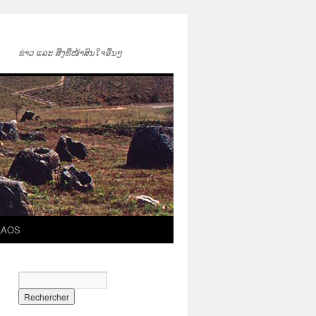
ຂ່າວ ແລະ ສິ່ງທີ່ໜ້າສົນໃຈອື່ນໆ
LAOS