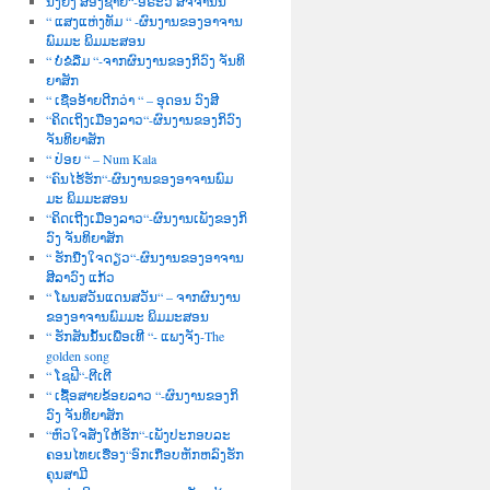
ນື່ງຍິງ ສອງຊາຍ“-ອໍຣະວີ ສັຈຈານົນ
“ ແສງແຫ່ງທັມ “ -ຜົນງານຂອງອາຈານ
ພົມມະ ພິມມະສອນ
“ ບໍ່ຂໍລືມ “-ຈາກຜົນງານຂອງກິວົງ ຈັນທິ
ຍາສັກ
“ ເຊື່ອອ້າຍດີກວ່າ “ – ອຸດອນ ວົງສີ
“ຄິດເຖິງເມືອງລາວ“-ຜົນງານຂອງກິວົງ
ຈັນທິຍາສັກ
“ ປ່ອຍ “ – Num Kala
“ຄົນໄຮ້ຮັກ“-ຜົນງານຂອງອາຈານພົມ
ມະ ພິມມະສອນ
“ຄິດເຖີງເມືອງລາວ“-ຜົນງານເພັງຂອງກິ
ວົງ ຈັນທິຍາສັກ
“ ຮັກນື່ງໃຈດຽວ“-ຜົນງານຂອງອາຈານ
ສີລາວົງ ແກ້ວ
“ ໂພນສວັນແດນສວັນ“ – ຈາກຜົນງານ
ຂອງອາຈານພົມມະ ພິມມະສອນ
“ ຮັກສັນນັ້ນເພື່ອເທີ “- ແພງຈັງ-The
golden song
“ ໂຊຟີ“-ຕີເຕີ
“ ເຊື້ອສາຍຂ້ອຍລາວ “-ຜົນງານຂອງກິ
ວົງ ຈັນທິຍາສັກ
“ຫົວໃຈສັ່ງໃຫ້ຮັກ“-ເພັງປະກອບລະ
ຄອນໄທຍເຮື່ອງ“ອົກເກືອບຫັກຫລົງຮັກ
ຄຸນສາມີ