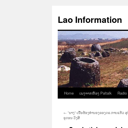
Aller
au
Lao Information
contenu
Home
ເພງຈາກຫ້ອງ Paltalk
Radio
←
“ນາງ“-ເນື້ອຮ້ອງທຳນອງຂອງດຣ.ກາບແກ້ວ ສຸ
ອຸດອນ ວົງສີ