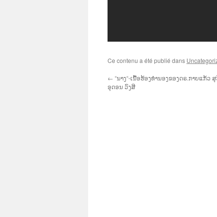
Ce contenu a été publié dans
Uncategori
←
“ນາງ“-ເນື້ອຮ້ອງທຳນອງຂອງດຣ.ກາບແກ້ວ ສຸ
ອຸດອນ ວົງສີ