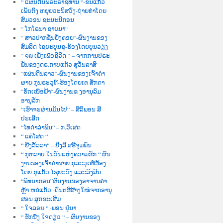
“ ແຜ່ນດີນພຣະຣາຊທານ “-ຂັນແກ້ວ
ເພັຍກົງ ຫຍຸຍວະນິສວົງ-ຖ່າຍທຳໂດຍ
ສົມວອນ ຊະນະນິກອນ
“ ໂກໂຣນາ ຊາຍນາ“
“ ສາວປາກຊັນຍັງຄອຍ“-ຜົນງານຂອງ
ສົມລີດ ໄຊຍະບຸນຊູ-ຮ້ອງໂດຍບຸນວຽງ
“ ໑໙ ເພັງເພື່ອຊິວີດ “ – ຈາກການປຣະ
ພັນຂອງດຣ.ກາບແກ້ວ ສຸວັນລາສີ
“ແຜ່ນດີນລາວ“-ຜົນງານຂອງເຈົ້າຄຳ
ຜາຍ ກຸນຣະວຸທ໌-ຮ້ອງໂດຍເຕ ສັກດາ
“ຮັດເໜືອຟ້າ“-ຜົນງານຂ ງອານຸລົມ
ອານຸລັກ
“ເຮົາຈະຜ່ານມັນໄປ“ – ສີລິພອນ ສີ
ປະເສີດ
“ໄທດຳລຳພັນ“ – ກ.ວິເສດ
“ ແຄ່ໂສດ “
“ ຍີງລັ້ລລາ“ – ຍີງລີ ສຣີຈຸມພົນ
“ ກຸຫລາບ ໃນວັນແຫ່ງຄວາມຮັກ “ ຜົນ
ງານຂອງເຈົ້າຄຳຜາຍ ກຸລະວຸດທ໌ຮ້ອງ
ໂດຍ ກຸແກ້ວ ໄຊຍະວົງ ແລະລັງສັນ
“ພັທນາກອນ”ຜົນງານຂອງອາຈານຄຳ
ຫຼ້າ ຫນໍແກ້ວ -ດົນຕຮີສ້າງໃໝ່ຈາກອານຸ
ສອນ ສຸກຂະເສີມ
“ ໃຈລອຍ “ -ພອນ ຢູ່ນາ
“ ຮັກນື່ງ ໃຈດຽວ “ – ຜົນງານຂອງ