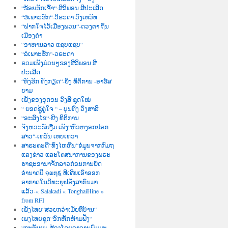
“ຂ້ອຍຮັກເຈົ້າ“-ສິລິພອນ ສີປະເສີດ
“ຮໍເພາະຮັກ“-ວິຣະດາ ວົງເທວັທ
“ຝາກໃຈໄວ້ເມືອງພວນ“-ດວງຕາ ຖິ່ນ
ເມືອງຄຳ
“ອາຫານລາວ ແຊບແຊບ“
“ລໍເພາະຮັກ“-ວຣະດາ
ຣວມເພັງມ່ວນໆຂອງສີລິພອນ ສີ
ປະເສີດ
“ທັງຮັກ ທັງກຽດ“-ຍິງ ທິຕິການ -ອາຮ໌ສ
ຍາມ
ເພັງຂອງອຸດອນ ວົງສີ ຊຸດໃໝ່
“ ຍອດຊູ້ຄູ່ໃຈ “ – ບຸນທົງ ວົງສາລີ
“ອະສົງໄຂ“-ຍີງ ທິຕິການ
ຈັງຫວະຂັບງື່ມ ເພັງ“ຫົວຫງອກຢອກ
ສາວ“-ເທວັນ ເທບເທວາ
ສາຣະຄະດີ“ທົ່ງໄຫຫີນ“ຂໍ່ມູນຈາກກົມຖ
ແລງຂ່າວ ແລະໂຄສນາການຂອງພຣະ
ຮາຊະອານາຈັກລາວກ່ອນການຍຶດ
ອຳນາດປີ ໑໙໗໕ ທີເຄີຍເອົາອອກ
ອາກາດໃນວິທະຍຸຝຣັ່ງສາກົນມາ
ແລ້ວ-« Salakadi « TonghaiHine »
from RFI
ເພັງໄທຍ“ສວຍກວ່າເມັຍທີ່ບ້ານ“
ເພງໄທຍຊຸດ“ອົກຫັກຫ້າມຟັງ“
“ກະຕັນຍູ“–ຮ້ອງໂດຍອາຈານພົມມະ