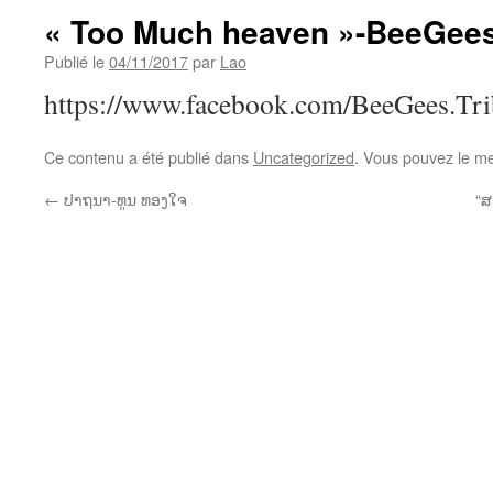
« Too Much heaven »-BeeGee
Publié le
04/11/2017
par
Lao
https://www.facebook.com/BeeGees.Tr
Ce contenu a été publié dans
Uncategorized
. Vous pouvez le me
←
ປາຖນາ-ທູນ ທອງໃຈ
“ສ