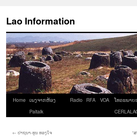
Aller
au
Lao Information
contenu
Home
ເພງຈາກຫ້ອງ
Radio
RFA
VOA
ໂທຣະພາບຂ
Paltalk
CERLALA
←
ປາຖນາ-ທູນ ທອງໃຈ
“ສ