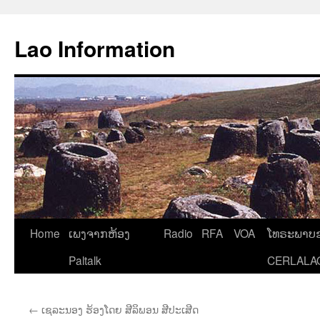
Aller
au
Lao Information
contenu
Home
ເພງຈາກຫ້ອງ
Radio
RFA
VOA
ໂທຣະພາບຂ
Paltalk
CERLALA
←
ເຊລະນອງ ຮ້ອງໂດຍ ສີລິພອນ ສີປະເສີດ