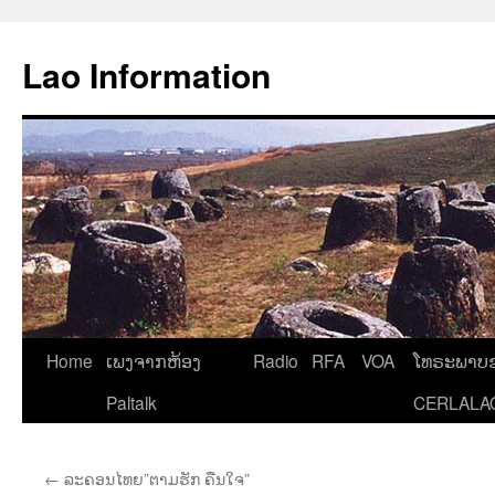
Aller
au
Lao Information
contenu
Home
ເພງຈາກຫ້ອງ
Radio
RFA
VOA
ໂທຣະພາບຂ
Paltalk
CERLALA
←
ລະຄອນໄທຍ”ຕາມຮັກ ຄືນໃຈ”