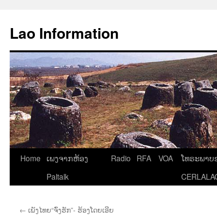
Aller
au
Lao Information
contenu
Home
ເພງຈາກຫ້ອງ
Radio
RFA
VOA
ໂທຣະພາບຂ
Paltalk
CERLALA
←
ເພັງໄທຍ“ຈົ່ງຮັກ”- ຮ້ອງໂດຍເອີຍ