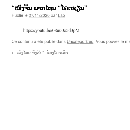
“ໜັງຈີນ ພາກໄທຍ “ໂຄດຊຽນ”
Publié le
27/11/2020
par
Lao
https://youtu.be/08uu0o5d3pM
Ce contenu a été publié dans
Uncategorized
. Vous pouvez le me
←
ເພັງໄທຍ“ຈົ່ງຮັກ”- ຮ້ອງໂດຍເອີຍ