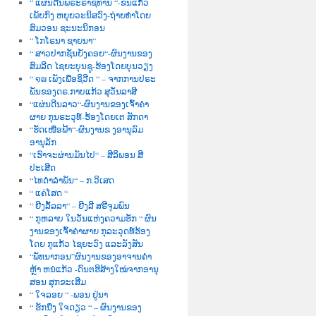
“ ແຜ່ນດີນພຣະຣາຊທານ “-ຂັນແກ້ວ
ເພັຍກົງ ຫຍຸຍວະນິສວົງ-ຖ່າຍທຳໂດຍ
ສົມວອນ ຊະນະນິກອນ
“ ໂກໂຣນາ ຊາຍນາ“
“ ສາວປາກຊັນຍັງຄອຍ“-ຜົນງານຂອງ
ສົມລີດ ໄຊຍະບຸນຊູ-ຮ້ອງໂດຍບຸນວຽງ
“ ໑໙ ເພັງເພື່ອຊິວີດ “ – ຈາກການປຣະ
ພັນຂອງດຣ.ກາບແກ້ວ ສຸວັນລາສີ
“ແຜ່ນດີນລາວ“-ຜົນງານຂອງເຈົ້າຄຳ
ຜາຍ ກຸນຣະວຸທ໌-ຮ້ອງໂດຍເຕ ສັກດາ
“ຮັດເໜືອຟ້າ“-ຜົນງານຂ ງອານຸລົມ
ອານຸລັກ
“ເຮົາຈະຜ່ານມັນໄປ“ – ສີລິພອນ ສີ
ປະເສີດ
“ໄທດຳລຳພັນ“ – ກ.ວິເສດ
“ ແຄ່ໂສດ “
“ ຍີງລັ້ລລາ“ – ຍີງລີ ສຣີຈຸມພົນ
“ ກຸຫລາບ ໃນວັນແຫ່ງຄວາມຮັກ “ ຜົນ
ງານຂອງເຈົ້າຄຳຜາຍ ກຸລະວຸດທ໌ຮ້ອງ
ໂດຍ ກຸແກ້ວ ໄຊຍະວົງ ແລະລັງສັນ
“ພັທນາກອນ”ຜົນງານຂອງອາຈານຄຳ
ຫຼ້າ ຫນໍແກ້ວ -ດົນຕຮີສ້າງໃໝ່ຈາກອານຸ
ສອນ ສຸກຂະເສີມ
“ ໃຈລອຍ “ -ພອນ ຢູ່ນາ
“ ຮັກນື່ງ ໃຈດຽວ “ – ຜົນງານຂອງ