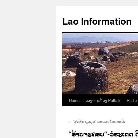
Aller
au
Lao Information
contenu
Home
ເພງຈາກຫ້ອງ Paltalk
Radio
←
“ສູດຮັກ ຊຸລມຸນ“-ລະຄອນໄທຍຕະລົກ
“ອ້າຍຈະຄອຍ“-ວໍຣະເດດ ດ