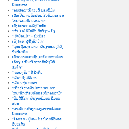
ພິມມະສອນ
“ຄຸນໝໍຄະ“ເປົາວະລີ ພອນພິມົນ
ເພື່ອເປັນການພັກຜ່ອນ ຮັບຊົມລະຄອນ
ໄທຍ“ແອບຮັກອອນລາຍ“
ເພັງໄທຍຣວມເພັງອົກຫັກ
“ເກັບໃຈໄວ້ໃຫ້ຄົນຮັກຈີງ“ – ຍີງ
“ ຢ່າປ່ອຍມື “ – ໄມ້ເມືອງ
ເພັງໄທຍ “ຜູ້ຍີງອົກຫັກ“
“ ມູນເຊື້ອຊາດລາວ“-ຜົນງານຂອງກິວົງ
ຈັນທິຍາສັກ
ເພື່ອຄວາມມ່ວນຊື່ນ,ສເນີລະຄອນໄທຍ
ເລື່ອງ“ຂໍເປັນເຈົ້າສາວສັກຄັ້ງໃຫ້
ຊື່ນໃຈ“
“ ຄ່ອຍໆຮັກ“-ບີ ນໍ້າທີບ
“ ລົມ“-ຍີງ ທິຕິການ
“ ລົມ “-ໜຸ່ມກະລາ
“ເຮື່ອງຈີງ“-ເພັງປະກອບລະຄອນ
ໄທຍ“ອົກເກືອບຫັກແອບຮັກຄຸນສາມີ“
“ຝັນດີທີ່ຮັກ“-ຜົນງານພົມມະ ພິມມະ
ສອນ
“ດາວຕົກ“-ຜົນງາຂອງອາຈານພົມມະ
ພິມມະສອນ
“ໃຈລອຍ“- ຢູ່ນາ – ຮ້ອງໂດຍສີລິພອນ
ສີປະເສີດ