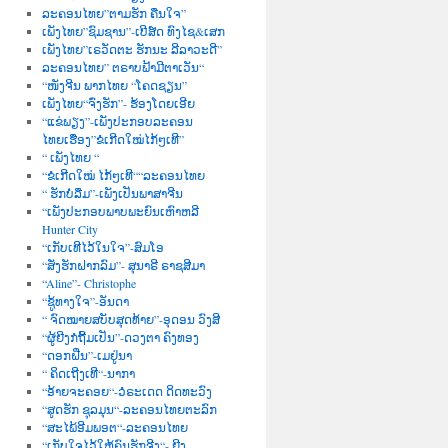
ລະຄອນໄທຍ”ຕາມຮັກ ຄືນໃຈ”
ເພັງໄທຍ”ຊົມຊານ”-ເບີສ໌ດ ທົງໄຊ&ເສກ
ເພັງໄທຍ”ເຣວັດຕະ ຮັກນະ ລີລາວະດີ”
ລະຄອນໄທຍ” ຕຣາບຟ້າມີຕາເວັນ“
“ໜັງຈີນ ພາກໄທຍ “ໂຄດຊຽນ”
ເພັງໄທຍ“ຈົ່ງຮັກ”- ຮ້ອງໂດຍເອີຍ
“ແຂ່ພຽງ”-ເພັງປະກອບລະຄອນ
ໄທຍເຮື່ອງ”ຂໍເກີດໃໝ່ໄກ້ໆເທີ”
“ ເພັງໄທຍ “
“ຂໍເກີດໃໝ່ ໄກ້ໆເທີ““ລະຄອນໄທຍ
“ ຮັກບໍ່ລືມ”-ເພັງເປັນພາສາຈີນ
“ເພັງປະກອບພາບພະຍົນເຫົາຫລີ
Hunter City
“ເກັບເທີໄວ້ໃນໃຈ”-ສົມໂອ
“ສັ່ງຮັກຝາກລົມ”- ສຸນາຣີ ຣາຊສີມາ
“Aline”- Christophe
“ຊູ້ທາງໃຈ”-ອັນດາ
“ ຈົດໝາຍສບັບສຸດທ້າຍ”-ອຸດອນ ວົງສີ
“ຜູ້ຍີງກໍຖີ້ມເປັນ”-ດວງຕາ ຄົງທອງ
“ດອກຝີ່ນ”-ເມຢູ່ນາ
“ ຄິດເຖີງເທີ“-ນາກາ
“ອ້າຍຈະຄອຍ“-ວໍຣະເດດ ດິດທະວົງ
“ສູດຮັກ ຊຸລມຸນ“-ລະຄອນໄທຍຕະລົກ
“ສະໄພ້ອີມພອຕ“-ລະຄອນໄທຍ
“ເກັບໃຈໄວ້ໃຫ້ຄົນຮັກຈີງ“- ຍີງ