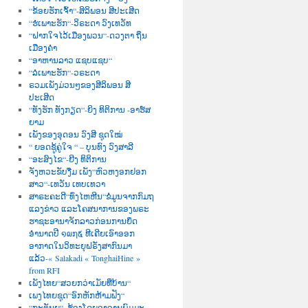
“ຂ້ອຍຮັກເຈົ້າ“-ສິລິພອນ ສີປະເສີດ
“ຮໍເພາະຮັກ“-ວິຣະດາ ວົງເທວັທ
“ຝາກໃຈໄວ້ເມືອງພວນ“-ດວງຕາ ຖິ່ນ
ເມືອງຄຳ
“ອາຫານລາວ ແຊບແຊບ“
“ລໍເພາະຮັກ“-ວຣະດາ
ຣວມເພັງມ່ວນໆຂອງສີລິພອນ ສີ
ປະເສີດ
“ທັງຮັກ ທັງກຽດ“-ຍິງ ທິຕິການ -ອາຮ໌ສ
ຍາມ
ເພັງຂອງອຸດອນ ວົງສີ ຊຸດໃໝ່
“ ຍອດຊູ້ຄູ່ໃຈ “ – ບຸນທົງ ວົງສາລີ
“ອະສົງໄຂ“-ຍີງ ທິຕິການ
ຈັງຫວະຂັບງື່ມ ເພັງ“ຫົວຫງອກຢອກ
ສາວ“-ເທວັນ ເທບເທວາ
ສາຣະຄະດີ“ທົ່ງໄຫຫີນ“ຂໍ່ມູນຈາກກົມຖ
ແລງຂ່າວ ແລະໂຄສນາການຂອງພຣະ
ຮາຊະອານາຈັກລາວກ່ອນການຍຶດ
ອຳນາດປີ ໑໙໗໕ ທີເຄີຍເອົາອອກ
ອາກາດໃນວິທະຍຸຝຣັ່ງສາກົນມາ
ແລ້ວ-« Salakadi « TonghaiHine »
from RFI
ເພັງໄທຍ“ສວຍກວ່າເມັຍທີ່ບ້ານ“
ເພງໄທຍຊຸດ“ອົກຫັກຫ້າມຟັງ“
“ກະຕັນຍູ“–ຮ້ອງໂດຍອາຈານພົມມະ