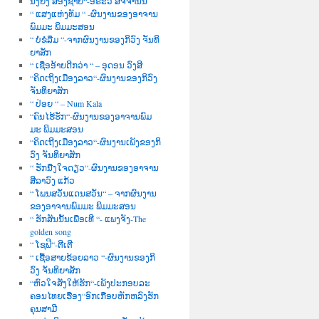
ນື່ງຍິງ ສອງຊາຍ“-ອໍຣະວີ ສັຈຈານົນ
“ ແສງແຫ່ງທັມ “ -ຜົນງານຂອງອາຈານ
ພົມມະ ພິມມະສອນ
“ ບໍ່ຂໍລືມ “-ຈາກຜົນງານຂອງກິວົງ ຈັນທິ
ຍາສັກ
“ ເຊື່ອອ້າຍດີກວ່າ “ – ອຸດອນ ວົງສີ
“ຄິດເຖິງເມືອງລາວ“-ຜົນງານຂອງກິວົງ
ຈັນທິຍາສັກ
“ ປ່ອຍ “ – Num Kala
“ຄົນໄຮ້ຮັກ“-ຜົນງານຂອງອາຈານພົມ
ມະ ພິມມະສອນ
“ຄິດເຖີງເມືອງລາວ“-ຜົນງານເພັງຂອງກິ
ວົງ ຈັນທິຍາສັກ
“ ຮັກນື່ງໃຈດຽວ“-ຜົນງານຂອງອາຈານ
ສີລາວົງ ແກ້ວ
“ ໂພນສວັນແດນສວັນ“ – ຈາກຜົນງານ
ຂອງອາຈານພົມມະ ພິມມະສອນ
“ ຮັກສັນນັ້ນເພື່ອເທີ “- ແພງຈັງ-The
golden song
“ ໂຊຟີ“-ຕີເຕີ
“ ເຊື້ອສາຍຂ້ອຍລາວ “-ຜົນງານຂອງກິ
ວົງ ຈັນທິຍາສັກ
“ຫົວໃຈສັ່ງໃຫ້ຮັກ“-ເພັງປະກອບລະ
ຄອນໄທຍເຮື່ອງ“ອົກເກືອບຫັກຫລົງຮັກ
ຄຸນສາມີ