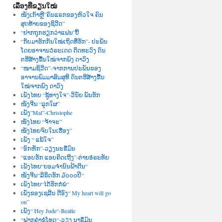
ເລື່ອງທີ່ຂຽນໃໝ່
ໜັງເກົາຫຼີ”ຄົນແຣກຂອງຫົວໃຈ ຄົນ
ສຸດທ້າຍຂອງຊິວີດ”
“ຢາກຖຸກຮຽກວ່າແຟນ”ບີ້
“ກັບມາຮັກກັນໃໝ່ເຖິດທີ່ຮັກ”- ປະພັນ
ໂດຍອາຈານວໍຣະເດດ ດິດທະວົງ ດົນ
ຕຮີສ້າງຂື້ນໃໝ່ຈາກພົງ ດາວົງ
“ໜາມຊິວີດ”-ຈາກການປະພັນຂອງ
ອາຈານພົມມາສົມສຸທິ ດົນຕຮີສ້າງຂື້ນ
ໃໝ່ຈາກພົງ ດາວົງ
ເພັງໄທຍ “ຊູ້ທາງໃຈ”-ວິນັຍ ພັນຮັກ
ໜັງຈີນ “ລູກໃຜ”
ເພັງ”Mal”-Christophe
ໜັງໄທຍ “ຈ້າຈະ”
ໜັງໄທຍຈົບໃນເຮື່ອງ”
ເພັງ “ ແພ້ໃຈ”
“ອົກຫັກ”-ວຽງນະຣືມົນ
“ແອບຮັກ ແອບຄິດເຖີງ”-ຕ່າຍອໍຣະທັຍ
ເພັງໄທຍ“ຍອມຈຳນົນຟ້າດີນ“
ໜັງຈີນ“ລິຂິດຮັກ ໓໐໐໐ປີ“
ເພັງໄທຍ“ໄດ້ຮັກກໍພໍ“
ເພັງຂອງເຊລີນ ດີອົງ“ My heart will go
on”
ເພັງ“ Hey Jude“-Beatle
“ຝາກຄຳຂໍໂທດ“-ວຽງ ນາຣຶມົນ