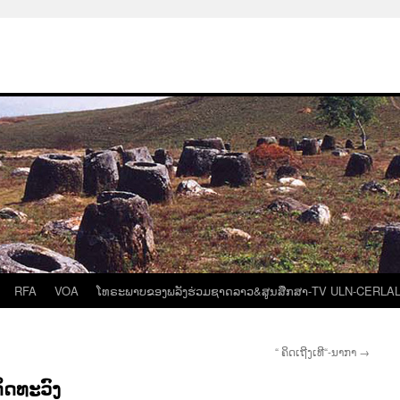
RFA
VOA
ໂທຣະພາບຂອງພລັງຮ່ວມຊາດລາວ&ສູນສືກສາ-TV ULN-CERLA
“ ຄິດເຖີງເທີ“-ນາກາ
→
ິດທະວົງ