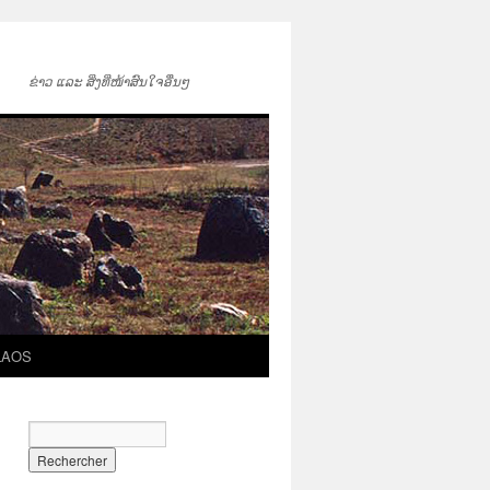
ຂ່າວ ແລະ ສິ່ງທີ່ໜ້າສົນໃຈອື່ນໆ
LAOS