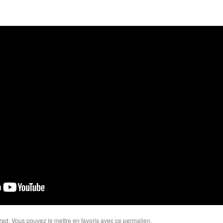
zed
. Vous pouvez le mettre en favoris avec
ce permalien
.