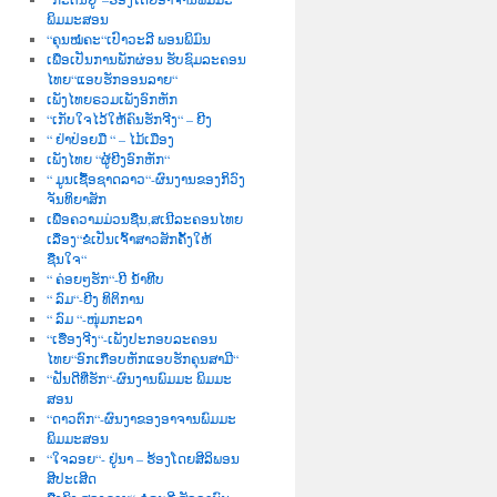
ພິມມະສອນ
“ຄຸນໝໍຄະ“ເປົາວະລີ ພອນພິມົນ
ເພື່ອເປັນການພັກຜ່ອນ ຮັບຊົມລະຄອນ
ໄທຍ“ແອບຮັກອອນລາຍ“
ເພັງໄທຍຣວມເພັງອົກຫັກ
“ເກັບໃຈໄວ້ໃຫ້ຄົນຮັກຈີງ“ – ຍີງ
“ ຢ່າປ່ອຍມື “ – ໄມ້ເມືອງ
ເພັງໄທຍ “ຜູ້ຍີງອົກຫັກ“
“ ມູນເຊື້ອຊາດລາວ“-ຜົນງານຂອງກິວົງ
ຈັນທິຍາສັກ
ເພື່ອຄວາມມ່ວນຊື່ນ,ສເນີລະຄອນໄທຍ
ເລື່ອງ“ຂໍເປັນເຈົ້າສາວສັກຄັ້ງໃຫ້
ຊື່ນໃຈ“
“ ຄ່ອຍໆຮັກ“-ບີ ນໍ້າທີບ
“ ລົມ“-ຍີງ ທິຕິການ
“ ລົມ “-ໜຸ່ມກະລາ
“ເຮື່ອງຈີງ“-ເພັງປະກອບລະຄອນ
ໄທຍ“ອົກເກືອບຫັກແອບຮັກຄຸນສາມີ“
“ຝັນດີທີ່ຮັກ“-ຜົນງານພົມມະ ພິມມະ
ສອນ
“ດາວຕົກ“-ຜົນງາຂອງອາຈານພົມມະ
ພິມມະສອນ
“ໃຈລອຍ“- ຢູ່ນາ – ຮ້ອງໂດຍສີລິພອນ
ສີປະເສີດ