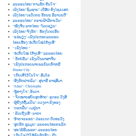
ລະຄອນໄທຍ”ຕາມຮັກ ຄືນໃຈ”
ເພັງໄທຍ”ຊົມຊານ”-ເບີສ໌ດ ທົງໄຊ&ເສກ
ເພັງໄທຍ”ເຣວັດຕະ ຮັກນະ ລີລາວະດີ”
ລະຄອນໄທຍ” ຕຣາບຟ້າມີຕາເວັນ“
“ໜັງຈີນ ພາກໄທຍ “ໂຄດຊຽນ”
ເພັງໄທຍ“ຈົ່ງຮັກ”- ຮ້ອງໂດຍເອີຍ
“ແຂ່ພຽງ”-ເພັງປະກອບລະຄອນ
ໄທຍເຮື່ອງ”ຂໍເກີດໃໝ່ໄກ້ໆເທີ”
“ ເພັງໄທຍ “
“ຂໍເກີດໃໝ່ ໄກ້ໆເທີ““ລະຄອນໄທຍ
“ ຮັກບໍ່ລືມ”-ເພັງເປັນພາສາຈີນ
“ເພັງປະກອບພາບພະຍົນເຫົາຫລີ
Hunter City
“ເກັບເທີໄວ້ໃນໃຈ”-ສົມໂອ
“ສັ່ງຮັກຝາກລົມ”- ສຸນາຣີ ຣາຊສີມາ
“Aline”- Christophe
“ຊູ້ທາງໃຈ”-ອັນດາ
“ ຈົດໝາຍສບັບສຸດທ້າຍ”-ອຸດອນ ວົງສີ
“ຜູ້ຍີງກໍຖີ້ມເປັນ”-ດວງຕາ ຄົງທອງ
“ດອກຝີ່ນ”-ເມຢູ່ນາ
“ ຄິດເຖີງເທີ“-ນາກາ
“ອ້າຍຈະຄອຍ“-ວໍຣະເດດ ດິດທະວົງ
“ສູດຮັກ ຊຸລມຸນ“-ລະຄອນໄທຍຕະລົກ
“ສະໄພ້ອີມພອຕ“-ລະຄອນໄທຍ
“ເກັບໃຈໄວ້ໃຫ້ຄົນຮັກຈີງ“- ຍີງ