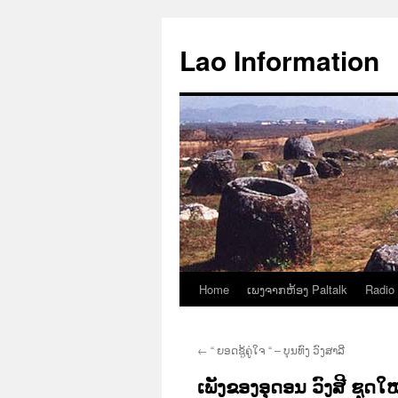
Aller
au
Lao Information
contenu
Home
ເພງຈາກຫ້ອງ Paltalk
Radio
←
“ ຍອດຊູ້ຄູ່ໃຈ “ – ບຸນທົງ ວົງສາລີ
ເພັງຂອງອຸດອນ ວົງສີ ຊຸດໃໝ