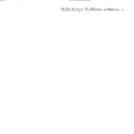
“ທັງຮັກ ທັງກຽດ“-ຍິງ ທິຕິການ -ອາຮ໌ສຍາມ
→