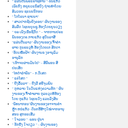
“ ແຜ່ນດີນພຣະຣາຊທານ “-ຂັນແກ້ວ
ເພັຍກົງ ຫຍຸຍວະນິສວົງ-ຖ່າຍທຳໂດຍ
ສົມວອນ ຊະນະນິກອນ
“ ໂກໂຣນາ ຊາຍນາ“
“ ສາວປາກຊັນຍັງຄອຍ“-ຜົນງານຂອງ
ສົມລີດ ໄຊຍະບຸນຊູ-ຮ້ອງໂດຍບຸນວຽງ
“ ໑໙ ເພັງເພື່ອຊິວີດ “ – ຈາກການປຣະ
ພັນຂອງດຣ.ກາບແກ້ວ ສຸວັນລາສີ
“ແຜ່ນດີນລາວ“-ຜົນງານຂອງເຈົ້າຄຳ
ຜາຍ ກຸນຣະວຸທ໌-ຮ້ອງໂດຍເຕ ສັກດາ
“ຮັດເໜືອຟ້າ“-ຜົນງານຂ ງອານຸລົມ
ອານຸລັກ
“ເຮົາຈະຜ່ານມັນໄປ“ – ສີລິພອນ ສີ
ປະເສີດ
“ໄທດຳລຳພັນ“ – ກ.ວິເສດ
“ ແຄ່ໂສດ “
“ ຍີງລັ້ລລາ“ – ຍີງລີ ສຣີຈຸມພົນ
“ ກຸຫລາບ ໃນວັນແຫ່ງຄວາມຮັກ “ ຜົນ
ງານຂອງເຈົ້າຄຳຜາຍ ກຸລະວຸດທ໌ຮ້ອງ
ໂດຍ ກຸແກ້ວ ໄຊຍະວົງ ແລະລັງສັນ
“ພັທນາກອນ”ຜົນງານຂອງອາຈານຄຳ
ຫຼ້າ ຫນໍແກ້ວ -ດົນຕຮີສ້າງໃໝ່ຈາກອານຸ
ສອນ ສຸກຂະເສີມ
“ ໃຈລອຍ “ -ພອນ ຢູ່ນາ
“ ຮັກນື່ງ ໃຈດຽວ “ – ຜົນງານຂອງ