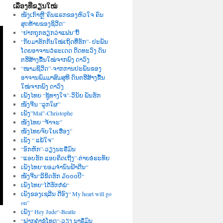
ເລື່ອງທີ່ຂຽນໃໝ່
ໜັງເກົາຫຼີ”ຄົນແຣກຂອງຫົວໃຈ ຄົນ
ສຸດທ້າຍຂອງຊິວີດ”
“ຢາກຖຸກຮຽກວ່າແຟນ”ບີ້
“ກັບມາຮັກກັນໃໝ່ເຖິດທີ່ຮັກ”- ປະພັນ
ໂດຍອາຈານວໍຣະເດດ ດິດທະວົງ ດົນ
ຕຮີສ້າງຂື້ນໃໝ່ຈາກພົງ ດາວົງ
“ໜາມຊິວີດ”-ຈາກການປະພັນຂອງ
ອາຈານພົມມາສົມສຸທິ ດົນຕຮີສ້າງຂື້ນ
ໃໝ່ຈາກພົງ ດາວົງ
ເພັງໄທຍ “ຊູ້ທາງໃຈ”-ວິນັຍ ພັນຮັກ
ໜັງຈີນ “ລູກໃຜ”
ເພັງ”Mal”-Christophe
ໜັງໄທຍ “ຈ້າຈະ”
ໜັງໄທຍຈົບໃນເຮື່ອງ”
ເພັງ “ ແພ້ໃຈ”
“ອົກຫັກ”-ວຽງນະຣືມົນ
“ແອບຮັກ ແອບຄິດເຖີງ”-ຕ່າຍອໍຣະທັຍ
ເພັງໄທຍ“ຍອມຈຳນົນຟ້າດີນ“
ໜັງຈີນ“ລິຂິດຮັກ ໓໐໐໐ປີ“
ເພັງໄທຍ“ໄດ້ຮັກກໍພໍ“
ເພັງຂອງເຊລີນ ດີອົງ“ My heart will go
on”
ເພັງ“ Hey Jude“-Beatle
“ຝາກຄຳຂໍໂທດ“-ວຽງ ນາຣຶມົນ