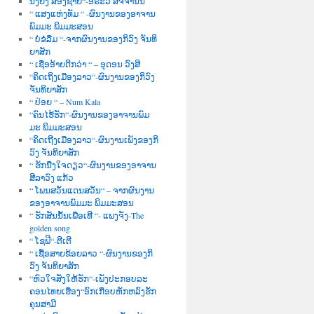
ນື່ງຍິງ ສອງຊາຍ“-ອໍຣະວີ ສັຈຈານົນ
“ ແສງແຫ່ງທັມ “ -ຜົນງານຂອງອາຈານ
ພົມມະ ພິມມະສອນ
“ ບໍ່ຂໍລືມ “-ຈາກຜົນງານຂອງກິວົງ ຈັນທິ
ຍາສັກ
“ ເຊື່ອອ້າຍດີກວ່າ “ – ອຸດອນ ວົງສີ
“ຄິດເຖິງເມືອງລາວ“-ຜົນງານຂອງກິວົງ
ຈັນທິຍາສັກ
“ ປ່ອຍ “ – Num Kala
“ຄົນໄຮ້ຮັກ“-ຜົນງານຂອງອາຈານພົມ
ມະ ພິມມະສອນ
“ຄິດເຖີງເມືອງລາວ“-ຜົນງານເພັງຂອງກິ
ວົງ ຈັນທິຍາສັກ
“ ຮັກນື່ງໃຈດຽວ“-ຜົນງານຂອງອາຈານ
ສີລາວົງ ແກ້ວ
“ ໂພນສວັນແດນສວັນ“ – ຈາກຜົນງານ
ຂອງອາຈານພົມມະ ພິມມະສອນ
“ ຮັກສັນນັ້ນເພື່ອເທີ “- ແພງຈັງ-The
golden song
“ ໂຊຟີ“-ຕີເຕີ
“ ເຊື້ອສາຍຂ້ອຍລາວ “-ຜົນງານຂອງກິ
ວົງ ຈັນທິຍາສັກ
“ຫົວໃຈສັ່ງໃຫ້ຮັກ“-ເພັງປະກອບລະ
ຄອນໄທຍເຮື່ອງ“ອົກເກືອບຫັກຫລົງຮັກ
ຄຸນສາມີ