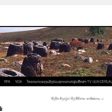
RFA
VOA
ໂທຣະພາບຂອງພລັງຮ່ວມຊາດລາວ&ສູນສືກສາ-TV ULN-CERLA
“ທັງຮັກ ທັງກຽດ“-ຍິງ ທິຕິການ -ອາຮ໌ສຍາມ
→
່