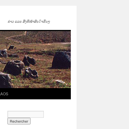
ຂ່າວ ແລະ ສິ່ງທີ່ໜ້າສົນໃຈອື່ນໆ
LAOS