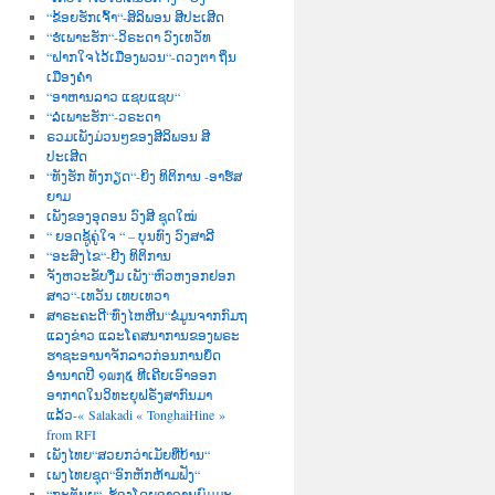
“ຂ້ອຍຮັກເຈົ້າ“-ສິລິພອນ ສີປະເສີດ
“ຮໍເພາະຮັກ“-ວິຣະດາ ວົງເທວັທ
“ຝາກໃຈໄວ້ເມືອງພວນ“-ດວງຕາ ຖິ່ນ
ເມືອງຄຳ
“ອາຫານລາວ ແຊບແຊບ“
“ລໍເພາະຮັກ“-ວຣະດາ
ຣວມເພັງມ່ວນໆຂອງສີລິພອນ ສີ
ປະເສີດ
“ທັງຮັກ ທັງກຽດ“-ຍິງ ທິຕິການ -ອາຮ໌ສ
ຍາມ
ເພັງຂອງອຸດອນ ວົງສີ ຊຸດໃໝ່
“ ຍອດຊູ້ຄູ່ໃຈ “ – ບຸນທົງ ວົງສາລີ
“ອະສົງໄຂ“-ຍີງ ທິຕິການ
ຈັງຫວະຂັບງື່ມ ເພັງ“ຫົວຫງອກຢອກ
ສາວ“-ເທວັນ ເທບເທວາ
ສາຣະຄະດີ“ທົ່ງໄຫຫີນ“ຂໍ່ມູນຈາກກົມຖ
ແລງຂ່າວ ແລະໂຄສນາການຂອງພຣະ
ຮາຊະອານາຈັກລາວກ່ອນການຍຶດ
ອຳນາດປີ ໑໙໗໕ ທີເຄີຍເອົາອອກ
ອາກາດໃນວິທະຍຸຝຣັ່ງສາກົນມາ
ແລ້ວ-« Salakadi « TonghaiHine »
from RFI
ເພັງໄທຍ“ສວຍກວ່າເມັຍທີ່ບ້ານ“
ເພງໄທຍຊຸດ“ອົກຫັກຫ້າມຟັງ“
“ກະຕັນຍູ“–ຮ້ອງໂດຍອາຈານພົມມະ