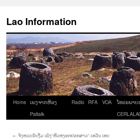
Aller
au
Lao Information
contenu
Home
ເພງຈາກຫ້ອງ
Radio
RFA
VOA
ໂທຣະພາບຂ
Paltalk
CERLALA
←
ຈັງຫວະຂັບງື່ມ ເພັງ“ຫົວຫງອກຢອກສາວ“-ເທວັນ ເທບ