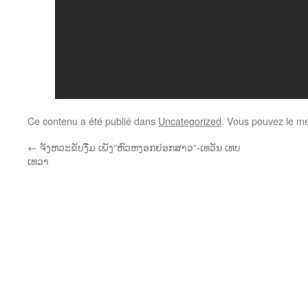
Ce contenu a été publié dans
Uncategorized
. Vous pouvez le me
←
ຈັງຫວະຂັບງື່ມ ເພັງ“ຫົວຫງອກຢອກສາວ“-ເທວັນ ເທບ
ເທວາ