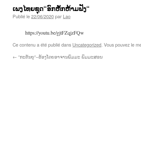
ເພງໄທຍຊຸດ“ອົກຫັກຫ້າມຟັງ“
Publié le
22/06/2020
par
Lao
https://youtu.be/gjtFZqjzFQw
Ce contenu a été publié dans
Uncategorized
. Vous pouvez le me
←
“ກະຕັນຍູ“–ຮ້ອງໂດຍອາຈານພົມມະ ພິມມະສອນ