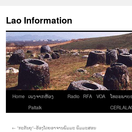
Aller
au
Lao Information
contenu
Home
ເພງຈາກຫ້ອງ
Radio
RFA
VOA
ໂທຣະພາບຂ
Paltalk
CERLALA
←
“ກະຕັນຍູ“–ຮ້ອງໂດຍອາຈານພົມມະ ພິມມະສອນ