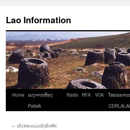
Aller
au
Lao Information
contenu
Home
ເພງຈາກຫ້ອງ
Radio
RFA
VOA
ໂທຣະພາບຂ
Paltalk
CERLALA
←
ເພັງໄທຍຣວມເພັງອົກຫັກ