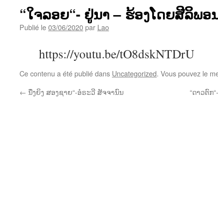
“ໃຈລອຍ“- ຢູ່ນາ – ຮ້ອງໂດຍສີລິພອນ
Publié le
03/06/2020
par
Lao
https://youtu.be/tO8dskNTDrU
Ce contenu a été publié dans
Uncategorized
. Vous pouvez le me
←
ນື່ງຍິງ ສອງຊາຍ“-ອໍຣະວີ ສັຈຈານົນ
“ດາວຕົກ