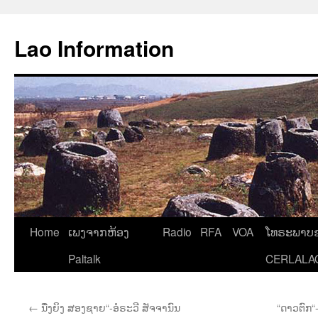
Aller
au
Lao Information
contenu
Home
ເພງຈາກຫ້ອງ
Radio
RFA
VOA
ໂທຣະພາບຂ
Paltalk
CERLALA
←
ນື່ງຍິງ ສອງຊາຍ“-ອໍຣະວີ ສັຈຈານົນ
“ດາວຕົກ