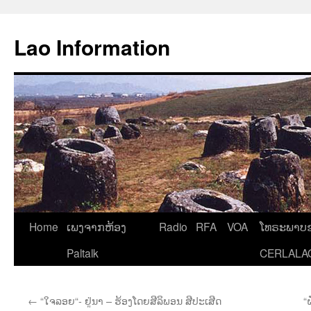
Aller
au
Lao Information
contenu
Home
ເພງຈາກຫ້ອງ
Radio
RFA
VOA
ໂທຣະພາບຂ
Paltalk
CERLALA
←
“ໃຈລອຍ“- ຢູ່ນາ – ຮ້ອງໂດຍສີລິພອນ ສີປະເສີດ
“