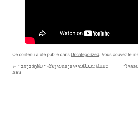
Ce contenu a été publié dans
Uncategorized
. Vous pouvez le me
←
“ ແສງແຫ່ງທັມ “ -ຜົນງານຂອງອາຈານພົມມະ ພິມມະ
“ໃຈລອຍ“
ສອນ