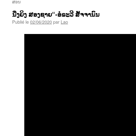
ສອນ
ນື່ງຍິງ ສອງຊາຍ“-ອໍຣະວີ ສັຈຈານົນ
Publié le
02/06/2020
par
Lao