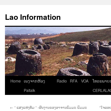
Aller
au
Lao Information
contenu
Home
ເພງຈາກຫ້ອງ
Radio
RFA
VOA
ໂທຣະພາບຂ
Paltalk
CERLALA
←
“ ແສງແຫ່ງທັມ “ -ຜົນງານຂອງອາຈານພົມມະ ພິມມະ
“ໃຈລອຍ“