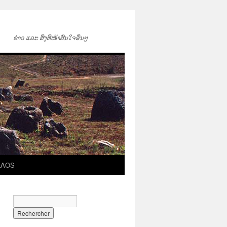
ຂ່າວ ແລະ ສິ່ງທີ່ໜ້າສົນໃຈອື່ນໆ
LAOS