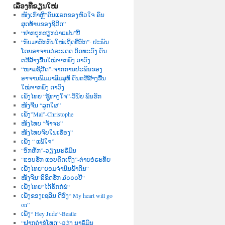
ເລື່ອງທີ່ຂຽນໃໝ່
ໜັງເກົາຫຼີ”ຄົນແຣກຂອງຫົວໃຈ ຄົນ
ສຸດທ້າຍຂອງຊິວີດ”
“ຢາກຖຸກຮຽກວ່າແຟນ”ບີ້
“ກັບມາຮັກກັນໃໝ່ເຖິດທີ່ຮັກ”- ປະພັນ
ໂດຍອາຈານວໍຣະເດດ ດິດທະວົງ ດົນ
ຕຮີສ້າງຂື້ນໃໝ່ຈາກພົງ ດາວົງ
“ໜາມຊິວີດ”-ຈາກການປະພັນຂອງ
ອາຈານພົມມາສົມສຸທິ ດົນຕຮີສ້າງຂື້ນ
ໃໝ່ຈາກພົງ ດາວົງ
ເພັງໄທຍ “ຊູ້ທາງໃຈ”-ວິນັຍ ພັນຮັກ
ໜັງຈີນ “ລູກໃຜ”
ເພັງ”Mal”-Christophe
ໜັງໄທຍ “ຈ້າຈະ”
ໜັງໄທຍຈົບໃນເຮື່ອງ”
ເພັງ “ ແພ້ໃຈ”
“ອົກຫັກ”-ວຽງນະຣືມົນ
“ແອບຮັກ ແອບຄິດເຖີງ”-ຕ່າຍອໍຣະທັຍ
ເພັງໄທຍ“ຍອມຈຳນົນຟ້າດີນ“
ໜັງຈີນ“ລິຂິດຮັກ ໓໐໐໐ປີ“
ເພັງໄທຍ“ໄດ້ຮັກກໍພໍ“
ເພັງຂອງເຊລີນ ດີອົງ“ My heart will go
on”
ເພັງ“ Hey Jude“-Beatle
“ຝາກຄຳຂໍໂທດ“-ວຽງ ນາຣຶມົນ