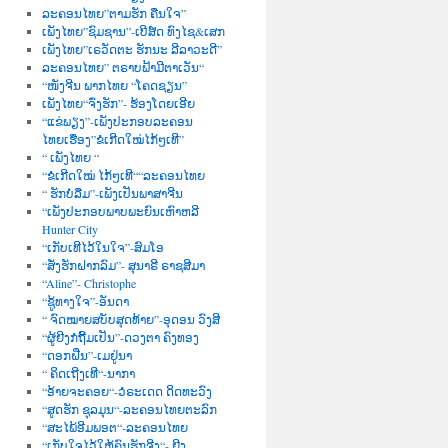
ລະຄອນໄທຍ”ຕາມຮັກ ຄືນໃຈ”
ເພັງໄທຍ”ຊົມຊານ”-ເບີສ໌ດ ທົງໄຊ&ເສກ
ເພັງໄທຍ”ເຣວັດຕະ ຮັກນະ ລີລາວະດີ”
ລະຄອນໄທຍ” ຕຣາບຟ້າມີຕາເວັນ“
“ໜັງຈີນ ພາກໄທຍ “ໂຄດຊຽນ”
ເພັງໄທຍ“ຈົ່ງຮັກ”- ຮ້ອງໂດຍເອີຍ
“ແຂ່ພຽງ”-ເພັງປະກອບລະຄອນ
ໄທຍເຮື່ອງ”ຂໍເກີດໃໝ່ໄກ້ໆເທີ”
“ ເພັງໄທຍ “
“ຂໍເກີດໃໝ່ ໄກ້ໆເທີ““ລະຄອນໄທຍ
“ ຮັກບໍ່ລືມ”-ເພັງເປັນພາສາຈີນ
“ເພັງປະກອບພາບພະຍົນເຫົາຫລີ
Hunter City
“ເກັບເທີໄວ້ໃນໃຈ”-ສົມໂອ
“ສັ່ງຮັກຝາກລົມ”- ສຸນາຣີ ຣາຊສີມາ
“Aline”- Christophe
“ຊູ້ທາງໃຈ”-ອັນດາ
“ ຈົດໝາຍສບັບສຸດທ້າຍ”-ອຸດອນ ວົງສີ
“ຜູ້ຍີງກໍຖີ້ມເປັນ”-ດວງຕາ ຄົງທອງ
“ດອກຝີ່ນ”-ເມຢູ່ນາ
“ ຄິດເຖີງເທີ“-ນາກາ
“ອ້າຍຈະຄອຍ“-ວໍຣະເດດ ດິດທະວົງ
“ສູດຮັກ ຊຸລມຸນ“-ລະຄອນໄທຍຕະລົກ
“ສະໄພ້ອີມພອຕ“-ລະຄອນໄທຍ
“ເກັບໃຈໄວ້ໃຫ້ຄົນຮັກຈີງ“- ຍີງ