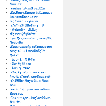
ພິມມະສອນ
“ຄຸນໝໍຄະ“ເປົາວະລີ ພອນພິມົນ
ເພື່ອເປັນການພັກຜ່ອນ ຮັບຊົມລະຄອນ
ໄທຍ“ແອບຮັກອອນລາຍ“
ເພັງໄທຍຣວມເພັງອົກຫັກ
“ເກັບໃຈໄວ້ໃຫ້ຄົນຮັກຈີງ“ – ຍີງ
“ ຢ່າປ່ອຍມື “ – ໄມ້ເມືອງ
ເພັງໄທຍ “ຜູ້ຍີງອົກຫັກ“
“ ມູນເຊື້ອຊາດລາວ“-ຜົນງານຂອງກິວົງ
ຈັນທິຍາສັກ
ເພື່ອຄວາມມ່ວນຊື່ນ,ສເນີລະຄອນໄທຍ
ເລື່ອງ“ຂໍເປັນເຈົ້າສາວສັກຄັ້ງໃຫ້
ຊື່ນໃຈ“
“ ຄ່ອຍໆຮັກ“-ບີ ນໍ້າທີບ
“ ລົມ“-ຍີງ ທິຕິການ
“ ລົມ “-ໜຸ່ມກະລາ
“ເຮື່ອງຈີງ“-ເພັງປະກອບລະຄອນ
ໄທຍ“ອົກເກືອບຫັກແອບຮັກຄຸນສາມີ“
“ຝັນດີທີ່ຮັກ“-ຜົນງານພົມມະ ພິມມະ
ສອນ
“ດາວຕົກ“-ຜົນງາຂອງອາຈານພົມມະ
ພິມມະສອນ
“ໃຈລອຍ“- ຢູ່ນາ – ຮ້ອງໂດຍສີລິພອນ
ສີປະເສີດ