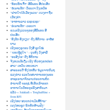
“ຂ້ອຍຮັກເຈົ້າ“-ສິລິພອນ ສີປະເສີດ
“ຮໍເພາະຮັກ“-ວິຣະດາ ວົງເທວັທ
“ຝາກໃຈໄວ້ເມືອງພວນ“-ດວງຕາ ຖິ່ນ
ເມືອງຄຳ
“ອາຫານລາວ ແຊບແຊບ“
“ລໍເພາະຮັກ“-ວຣະດາ
ຣວມເພັງມ່ວນໆຂອງສີລິພອນ ສີ
ປະເສີດ
“ທັງຮັກ ທັງກຽດ“-ຍິງ ທິຕິການ -ອາຮ໌ສ
ຍາມ
ເພັງຂອງອຸດອນ ວົງສີ ຊຸດໃໝ່
“ ຍອດຊູ້ຄູ່ໃຈ “ – ບຸນທົງ ວົງສາລີ
“ອະສົງໄຂ“-ຍີງ ທິຕິການ
ຈັງຫວະຂັບງື່ມ ເພັງ“ຫົວຫງອກຢອກ
ສາວ“-ເທວັນ ເທບເທວາ
ສາຣະຄະດີ“ທົ່ງໄຫຫີນ“ຂໍ່ມູນຈາກກົມຖ
ແລງຂ່າວ ແລະໂຄສນາການຂອງພຣະ
ຮາຊະອານາຈັກລາວກ່ອນການຍຶດ
ອຳນາດປີ ໑໙໗໕ ທີເຄີຍເອົາອອກ
ອາກາດໃນວິທະຍຸຝຣັ່ງສາກົນມາ
ແລ້ວ-« Salakadi « TonghaiHine »
from RFI
ເພັງໄທຍ“ສວຍກວ່າເມັຍທີ່ບ້ານ“
ເພງໄທຍຊຸດ“ອົກຫັກຫ້າມຟັງ“
“ກະຕັນຍູ“–ຮ້ອງໂດຍອາຈານພົມມະ