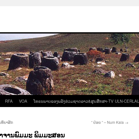
RFA
VOA
ໂທຣະພາບຂອງພລັງຮ່ວມຊາດລາວ&ສູນສືກສາ-TV ULN-CERLA
ນທິຍາສັກ
“ ປ່ອຍ “ – Num Kala
→
ງອາຈານພົມມະ ພິມມະສອນ