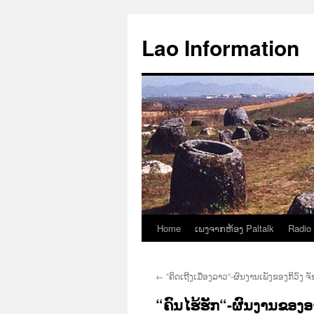
Aller
au
Lao Information
contenu
Home
ເພງຈາກຫ້ອງ Paltalk
Radio
←
“ຄິດເຖີງເມືອງລາວ“-ຜົນງານເພັງຂອງກິວົງ ຈັ
“ຄົນໄຮ້ຮັກ“-ຜົນງານຂອ