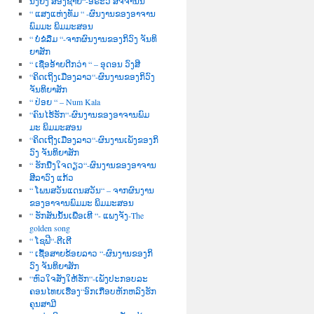
ນື່ງຍິງ ສອງຊາຍ“-ອໍຣະວີ ສັຈຈານົນ
“ ແສງແຫ່ງທັມ “ -ຜົນງານຂອງອາຈານ
ພົມມະ ພິມມະສອນ
“ ບໍ່ຂໍລືມ “-ຈາກຜົນງານຂອງກິວົງ ຈັນທິ
ຍາສັກ
“ ເຊື່ອອ້າຍດີກວ່າ “ – ອຸດອນ ວົງສີ
“ຄິດເຖິງເມືອງລາວ“-ຜົນງານຂອງກິວົງ
ຈັນທິຍາສັກ
“ ປ່ອຍ “ – Num Kala
“ຄົນໄຮ້ຮັກ“-ຜົນງານຂອງອາຈານພົມ
ມະ ພິມມະສອນ
“ຄິດເຖີງເມືອງລາວ“-ຜົນງານເພັງຂອງກິ
ວົງ ຈັນທິຍາສັກ
“ ຮັກນື່ງໃຈດຽວ“-ຜົນງານຂອງອາຈານ
ສີລາວົງ ແກ້ວ
“ ໂພນສວັນແດນສວັນ“ – ຈາກຜົນງານ
ຂອງອາຈານພົມມະ ພິມມະສອນ
“ ຮັກສັນນັ້ນເພື່ອເທີ “- ແພງຈັງ-The
golden song
“ ໂຊຟີ“-ຕີເຕີ
“ ເຊື້ອສາຍຂ້ອຍລາວ “-ຜົນງານຂອງກິ
ວົງ ຈັນທິຍາສັກ
“ຫົວໃຈສັ່ງໃຫ້ຮັກ“-ເພັງປະກອບລະ
ຄອນໄທຍເຮື່ອງ“ອົກເກືອບຫັກຫລົງຮັກ
ຄຸນສາມີ