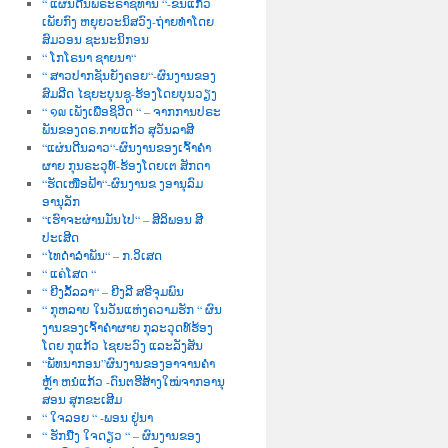
“ ແຜ່ນດີນພຣະຣາຊທານ “-ຂັນແກ້ວ
ເພັຍກົງ ຫຍຸຍວະນິສວົງ-ຖ່າຍທຳໂດຍ
ສົມວອນ ຊະນະນິກອນ
“ ໂກໂຣນາ ຊາຍນາ“
“ ສາວປາກຊັນຍັງຄອຍ“-ຜົນງານຂອງ
ສົມລີດ ໄຊຍະບຸນຊູ-ຮ້ອງໂດຍບຸນວຽງ
“ ໑໙ ເພັງເພື່ອຊິວີດ “ – ຈາກການປຣະ
ພັນຂອງດຣ.ກາບແກ້ວ ສຸວັນລາສີ
“ແຜ່ນດີນລາວ“-ຜົນງານຂອງເຈົ້າຄຳ
ຜາຍ ກຸນຣະວຸທ໌-ຮ້ອງໂດຍເຕ ສັກດາ
“ຮັດເໜືອຟ້າ“-ຜົນງານຂ ງອານຸລົມ
ອານຸລັກ
“ເຮົາຈະຜ່ານມັນໄປ“ – ສີລິພອນ ສີ
ປະເສີດ
“ໄທດຳລຳພັນ“ – ກ.ວິເສດ
“ ແຄ່ໂສດ “
“ ຍີງລັ້ລລາ“ – ຍີງລີ ສຣີຈຸມພົນ
“ ກຸຫລາບ ໃນວັນແຫ່ງຄວາມຮັກ “ ຜົນ
ງານຂອງເຈົ້າຄຳຜາຍ ກຸລະວຸດທ໌ຮ້ອງ
ໂດຍ ກຸແກ້ວ ໄຊຍະວົງ ແລະລັງສັນ
“ພັທນາກອນ”ຜົນງານຂອງອາຈານຄຳ
ຫຼ້າ ຫນໍແກ້ວ -ດົນຕຮີສ້າງໃໝ່ຈາກອານຸ
ສອນ ສຸກຂະເສີມ
“ ໃຈລອຍ “ -ພອນ ຢູ່ນາ
“ ຮັກນື່ງ ໃຈດຽວ “ – ຜົນງານຂອງ