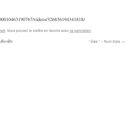
100010463190767/videos/326836194341818/
zed
. Vous pouvez le mettre en favoris avec
ce permalien
.
ນທິຍາສັກ
“ ປ່ອຍ “ – Num Kala
→