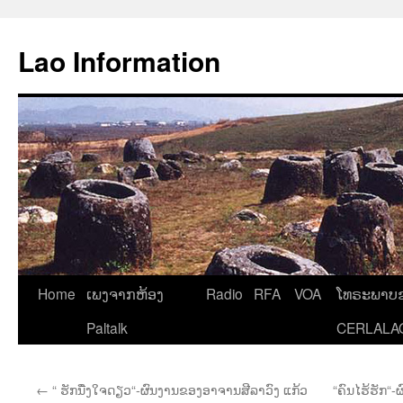
Aller
au
Lao Information
contenu
Home
ເພງຈາກຫ້ອງ
Radio
RFA
VOA
ໂທຣະພາບຂ
Paltalk
CERLALA
←
“ ຮັກນື່ງໃຈດຽວ“-ຜົນງານຂອງອາຈານສີລາວົງ ແກ້ວ
“ຄົນໄຮ້ຮັກ