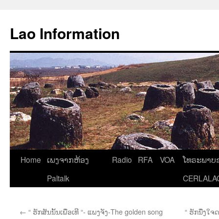
Aller
au
Lao Information
contenu
Home
ເພງຈາກຫ້ອງ
Radio
RFA
VOA
ໂທຣະພາບຂ
Paltalk
CERLALA
←
“ ຮັກສັນນັ້ນເພື່ອເທີ “- ແພງຈັງ-The golden song
“ ຮັກນື່ງໃ