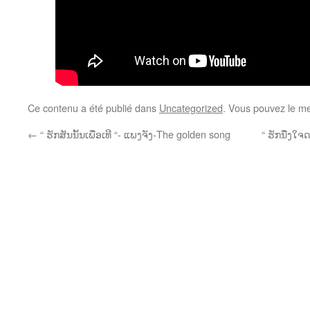
Ce contenu a été publié dans
Uncategorized
. Vous pouvez le me
←
“ ຮັກສັນນັ້ນເພື່ອເທີ “- ແພງຈັງ-The golden song
“ ຮັກນື່ງໃ