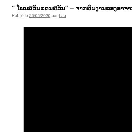
“ ໂພນສວັນແດນສວັນ“ – ຈາກຜົນງານຂອງອາຈ
Publié le
25/05/2020
par
Lao