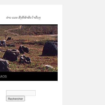
ຂ່າວ ແລະ ສິ່ງທີ່ໜ້າສົນໃຈອື່ນໆ
LAOS