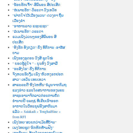
“ຂ້ອຍຮັກເຈົ້າ“-ສິລິພອນ ສີປະເສີດ
“ຮໍເພາະຮັກ“-ວິຣະດາ ວົງເທວັທ
“ຝາກໃຈໄວ້ເມືອງພວນ“-ດວງຕາ ຖິ່ນ
ເມືອງຄຳ
“ອາຫານລາວ ແຊບແຊບ“
“ລໍເພາະຮັກ“-ວຣະດາ
ຣວມເພັງມ່ວນໆຂອງສີລິພອນ ສີ
ປະເສີດ
“ທັງຮັກ ທັງກຽດ“-ຍິງ ທິຕິການ -ອາຮ໌ສ
ຍາມ
ເພັງຂອງອຸດອນ ວົງສີ ຊຸດໃໝ່
“ ຍອດຊູ້ຄູ່ໃຈ “ – ບຸນທົງ ວົງສາລີ
“ອະສົງໄຂ“-ຍີງ ທິຕິການ
ຈັງຫວະຂັບງື່ມ ເພັງ“ຫົວຫງອກຢອກ
ສາວ“-ເທວັນ ເທບເທວາ
ສາຣະຄະດີ“ທົ່ງໄຫຫີນ“ຂໍ່ມູນຈາກກົມຖ
ແລງຂ່າວ ແລະໂຄສນາການຂອງພຣະ
ຮາຊະອານາຈັກລາວກ່ອນການຍຶດ
ອຳນາດປີ ໑໙໗໕ ທີເຄີຍເອົາອອກ
ອາກາດໃນວິທະຍຸຝຣັ່ງສາກົນມາ
ແລ້ວ-« Salakadi « TonghaiHine »
from RFI
ເພັງໄທຍ“ສວຍກວ່າເມັຍທີ່ບ້ານ“
ເພງໄທຍຊຸດ“ອົກຫັກຫ້າມຟັງ“
“ກະຕັນຍູ“–ຮ້ອງໂດຍອາຈານພົມມະ