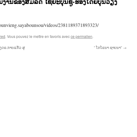
ນງານຂອງສົມລີດ ໄຊຍະບຸນຊູ-ຮ້ອງໂດຍບຸນວຽງ
bounvieng.sayabounsou/videos/2381189371893323/
zed
. Vous pouvez le mettre en favoris avec
ce permalien
.
ອງດຣ.ກາບແກ້ວ ສຸ
“ ໂກໂຣນາ ຊາຍນາ“
→