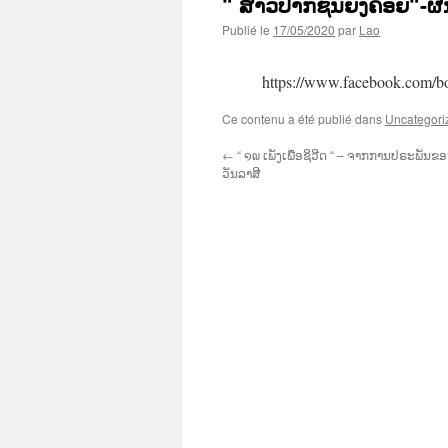
“ ສາວປາກຊັນຍັງຄອຍ“-ຜົ
Publié le
17/05/2020
par
Lao
https://www.facebook.com/
Ce contenu a été publié dans
Uncategori
←
“ ໑໙ ເພັງເພື່ອຊິວີດ “ – ຈາກການປຣະພັນຂ
ວັນລາສີ