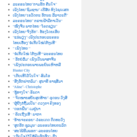
ລະຄອນໄທຍ”ຕາມຮັກ ຄືນໃຈ”
ເພັງໄທຍ”ຊົມຊານ”-ເບີສ໌ດ ທົງໄຊ&ເສກ
ເພັງໄທຍ”ເຣວັດຕະ ຮັກນະ ລີລາວະດີ”
ລະຄອນໄທຍ” ຕຣາບຟ້າມີຕາເວັນ“
“ໜັງຈີນ ພາກໄທຍ “ໂຄດຊຽນ”
ເພັງໄທຍ“ຈົ່ງຮັກ”- ຮ້ອງໂດຍເອີຍ
“ແຂ່ພຽງ”-ເພັງປະກອບລະຄອນ
ໄທຍເຮື່ອງ”ຂໍເກີດໃໝ່ໄກ້ໆເທີ”
“ ເພັງໄທຍ “
“ຂໍເກີດໃໝ່ ໄກ້ໆເທີ““ລະຄອນໄທຍ
“ ຮັກບໍ່ລືມ”-ເພັງເປັນພາສາຈີນ
“ເພັງປະກອບພາບພະຍົນເຫົາຫລີ
Hunter City
“ເກັບເທີໄວ້ໃນໃຈ”-ສົມໂອ
“ສັ່ງຮັກຝາກລົມ”- ສຸນາຣີ ຣາຊສີມາ
“Aline”- Christophe
“ຊູ້ທາງໃຈ”-ອັນດາ
“ ຈົດໝາຍສບັບສຸດທ້າຍ”-ອຸດອນ ວົງສີ
“ຜູ້ຍີງກໍຖີ້ມເປັນ”-ດວງຕາ ຄົງທອງ
“ດອກຝີ່ນ”-ເມຢູ່ນາ
“ ຄິດເຖີງເທີ“-ນາກາ
“ອ້າຍຈະຄອຍ“-ວໍຣະເດດ ດິດທະວົງ
“ສູດຮັກ ຊຸລມຸນ“-ລະຄອນໄທຍຕະລົກ
“ສະໄພ້ອີມພອຕ“-ລະຄອນໄທຍ
“ເກັບໃຈໄວ້ໃຫ້ຄົນຮັກຈີງ“- ຍີງ