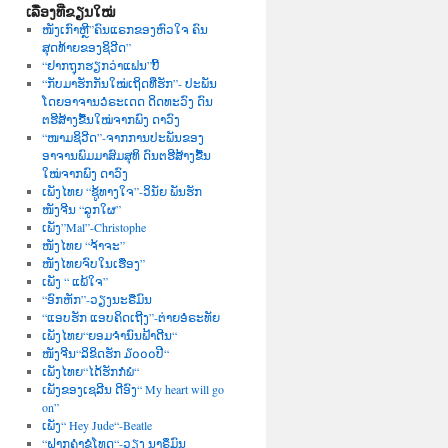
ເລື່ອງທີ່ຂຽນໃໝ່
ໜັງເກົາຫຼີ”ຄົນແຣກຂອງຫົວໃຈ ຄົນ
ສຸດທ້າຍຂອງຊິວີດ”
“ຢາກຖຸກຮຽກວ່າແຟນ”ບີ້
“ກັບມາຮັກກັນໃໝ່ເຖິດທີ່ຮັກ”- ປະພັນ
ໂດຍອາຈານວໍຣະເດດ ດິດທະວົງ ດົນ
ຕຮີສ້າງຂື້ນໃໝ່ຈາກພົງ ດາວົງ
“ໜາມຊິວີດ”-ຈາກການປະພັນຂອງ
ອາຈານພົມມາສົມສຸທິ ດົນຕຮີສ້າງຂື້ນ
ໃໝ່ຈາກພົງ ດາວົງ
ເພັງໄທຍ “ຊູ້ທາງໃຈ”-ວິນັຍ ພັນຮັກ
ໜັງຈີນ “ລູກໃຜ”
ເພັງ”Mal”-Christophe
ໜັງໄທຍ “ຈ້າຈະ”
ໜັງໄທຍຈົບໃນເຮື່ອງ”
ເພັງ “ ແພ້ໃຈ”
“ອົກຫັກ”-ວຽງນະຣືມົນ
“ແອບຮັກ ແອບຄິດເຖີງ”-ຕ່າຍອໍຣະທັຍ
ເພັງໄທຍ“ຍອມຈຳນົນຟ້າດີນ“
ໜັງຈີນ“ລິຂິດຮັກ ໓໐໐໐ປີ“
ເພັງໄທຍ“ໄດ້ຮັກກໍພໍ“
ເພັງຂອງເຊລີນ ດີອົງ“ My heart will go
on”
ເພັງ“ Hey Jude“-Beatle
“ຝາກຄຳຂໍໂທດ“-ວຽງ ນາຣຶມົນ