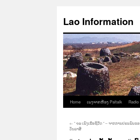
Aller
au
Lao Information
contenu
Home
ເພງຈາກຫ້ອງ Paltalk
Radio
←
“ ໑໙ ເພັງເພື່ອຊິວີດ “ – ຈາກການປຣະພັນຂ
ວັນລາສີ