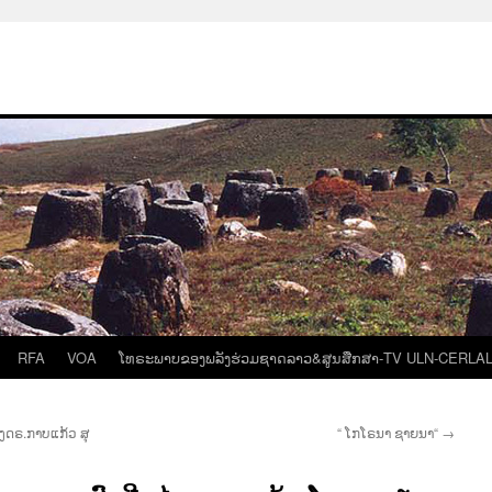
RFA
VOA
ໂທຣະພາບຂອງພລັງຮ່ວມຊາດລາວ&ສູນສືກສາ-TV ULN-CERLA
ອງດຣ.ກາບແກ້ວ ສຸ
“ ໂກໂຣນາ ຊາຍນາ“
→