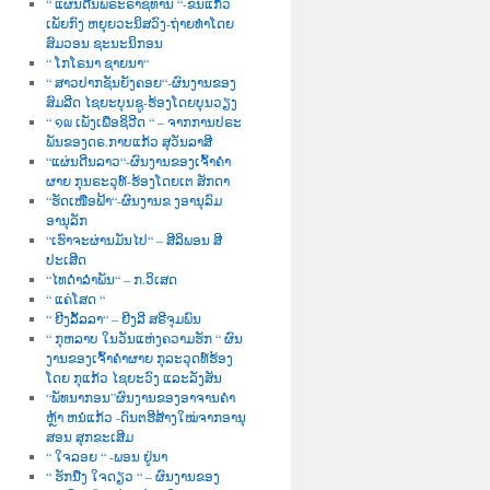
“ ແຜ່ນດີນພຣະຣາຊທານ “-ຂັນແກ້ວ
ເພັຍກົງ ຫຍຸຍວະນິສວົງ-ຖ່າຍທຳໂດຍ
ສົມວອນ ຊະນະນິກອນ
“ ໂກໂຣນາ ຊາຍນາ“
“ ສາວປາກຊັນຍັງຄອຍ“-ຜົນງານຂອງ
ສົມລີດ ໄຊຍະບຸນຊູ-ຮ້ອງໂດຍບຸນວຽງ
“ ໑໙ ເພັງເພື່ອຊິວີດ “ – ຈາກການປຣະ
ພັນຂອງດຣ.ກາບແກ້ວ ສຸວັນລາສີ
“ແຜ່ນດີນລາວ“-ຜົນງານຂອງເຈົ້າຄຳ
ຜາຍ ກຸນຣະວຸທ໌-ຮ້ອງໂດຍເຕ ສັກດາ
“ຮັດເໜືອຟ້າ“-ຜົນງານຂ ງອານຸລົມ
ອານຸລັກ
“ເຮົາຈະຜ່ານມັນໄປ“ – ສີລິພອນ ສີ
ປະເສີດ
“ໄທດຳລຳພັນ“ – ກ.ວິເສດ
“ ແຄ່ໂສດ “
“ ຍີງລັ້ລລາ“ – ຍີງລີ ສຣີຈຸມພົນ
“ ກຸຫລາບ ໃນວັນແຫ່ງຄວາມຮັກ “ ຜົນ
ງານຂອງເຈົ້າຄຳຜາຍ ກຸລະວຸດທ໌ຮ້ອງ
ໂດຍ ກຸແກ້ວ ໄຊຍະວົງ ແລະລັງສັນ
“ພັທນາກອນ”ຜົນງານຂອງອາຈານຄຳ
ຫຼ້າ ຫນໍແກ້ວ -ດົນຕຮີສ້າງໃໝ່ຈາກອານຸ
ສອນ ສຸກຂະເສີມ
“ ໃຈລອຍ “ -ພອນ ຢູ່ນາ
“ ຮັກນື່ງ ໃຈດຽວ “ – ຜົນງານຂອງ