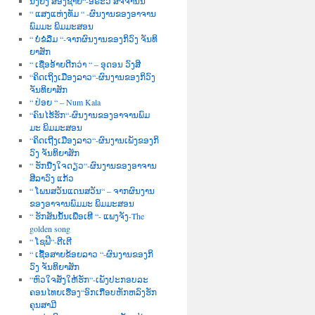
ນື່ງຍິງ ສອງຊາຍ“-ອໍຣະວີ ສັຈຈານົນ
“ ແສງແຫ່ງທັມ “ -ຜົນງານຂອງອາຈານ
ພົມມະ ພິມມະສອນ
“ ບໍ່ຂໍລືມ “-ຈາກຜົນງານຂອງກິວົງ ຈັນທິ
ຍາສັກ
“ ເຊື່ອອ້າຍດີກວ່າ “ – ອຸດອນ ວົງສີ
“ຄິດເຖິງເມືອງລາວ“-ຜົນງານຂອງກິວົງ
ຈັນທິຍາສັກ
“ ປ່ອຍ “ – Num Kala
“ຄົນໄຮ້ຮັກ“-ຜົນງານຂອງອາຈານພົມ
ມະ ພິມມະສອນ
“ຄິດເຖີງເມືອງລາວ“-ຜົນງານເພັງຂອງກິ
ວົງ ຈັນທິຍາສັກ
“ ຮັກນື່ງໃຈດຽວ“-ຜົນງານຂອງອາຈານ
ສີລາວົງ ແກ້ວ
“ ໂພນສວັນແດນສວັນ“ – ຈາກຜົນງານ
ຂອງອາຈານພົມມະ ພິມມະສອນ
“ ຮັກສັນນັ້ນເພື່ອເທີ “- ແພງຈັງ-The
golden song
“ ໂຊຟີ“-ຕີເຕີ
“ ເຊື້ອສາຍຂ້ອຍລາວ “-ຜົນງານຂອງກິ
ວົງ ຈັນທິຍາສັກ
“ຫົວໃຈສັ່ງໃຫ້ຮັກ“-ເພັງປະກອບລະ
ຄອນໄທຍເຮື່ອງ“ອົກເກືອບຫັກຫລົງຮັກ
ຄຸນສາມີ