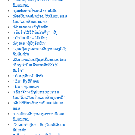
ພິມມະສອນ
“ຄຸນໝໍຄະ“ເປົາວະລີ ພອນພິມົນ
ເພື່ອເປັນການພັກຜ່ອນ ຮັບຊົມລະຄອນ
ໄທຍ“ແອບຮັກອອນລາຍ“
ເພັງໄທຍຣວມເພັງອົກຫັກ
“ເກັບໃຈໄວ້ໃຫ້ຄົນຮັກຈີງ“ – ຍີງ
“ ຢ່າປ່ອຍມື “ – ໄມ້ເມືອງ
ເພັງໄທຍ “ຜູ້ຍີງອົກຫັກ“
“ ມູນເຊື້ອຊາດລາວ“-ຜົນງານຂອງກິວົງ
ຈັນທິຍາສັກ
ເພື່ອຄວາມມ່ວນຊື່ນ,ສເນີລະຄອນໄທຍ
ເລື່ອງ“ຂໍເປັນເຈົ້າສາວສັກຄັ້ງໃຫ້
ຊື່ນໃຈ“
“ ຄ່ອຍໆຮັກ“-ບີ ນໍ້າທີບ
“ ລົມ“-ຍີງ ທິຕິການ
“ ລົມ “-ໜຸ່ມກະລາ
“ເຮື່ອງຈີງ“-ເພັງປະກອບລະຄອນ
ໄທຍ“ອົກເກືອບຫັກແອບຮັກຄຸນສາມີ“
“ຝັນດີທີ່ຮັກ“-ຜົນງານພົມມະ ພິມມະ
ສອນ
“ດາວຕົກ“-ຜົນງາຂອງອາຈານພົມມະ
ພິມມະສອນ
“ໃຈລອຍ“- ຢູ່ນາ – ຮ້ອງໂດຍສີລິພອນ
ສີປະເສີດ