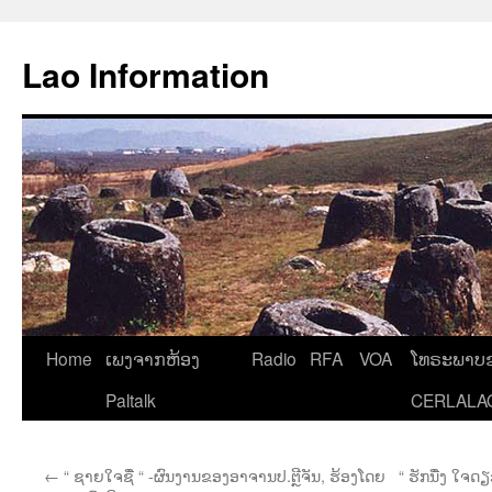
Aller
au
Lao Information
contenu
Home
ເພງຈາກຫ້ອງ
Radio
RFA
VOA
ໂທຣະພາບຂ
Paltalk
CERLALA
←
“ ຊາຍໃຈຊື່ “ -ຜົນງານຂອງອາຈານປ.ຕຼີຈັນ, ຮ້ອງໂດຍ
“ ຮັກນື່ງ ໃຈດ