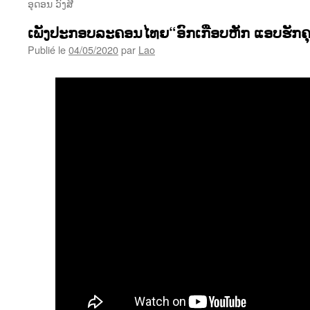
ອຸດອນ ວົງສີ
ເພັງປະກອບລະຄອນໄທຍ“ອົກເກືອບຫັກ ແອບຮັກຄຸ
Publié le
04/05/2020
par
Lao