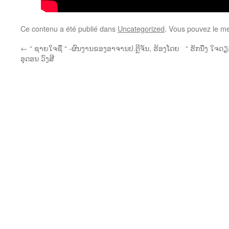
Ce contenu a été publié dans
Uncategorized
. Vous pouvez le me
←
“ ຊາຍໃຈຊື່ “ -ຜົນງານຂອງອາຈານປ.ຕຼີຈັນ, ຮ້ອງໂດຍ
“ ຮັກນື່ງ ໃຈດ
ອຸດອນ ວົງສີ