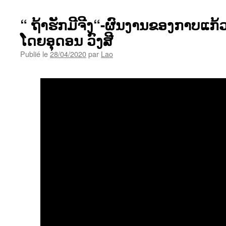
“ ຖ້າຮັກມີຈີງ“-ຜົນງານຂອງກາບແກ້ວ 
ໂດຍອຸດອນ ວົງສີ
Publié le
28/04/2020
par
Lao