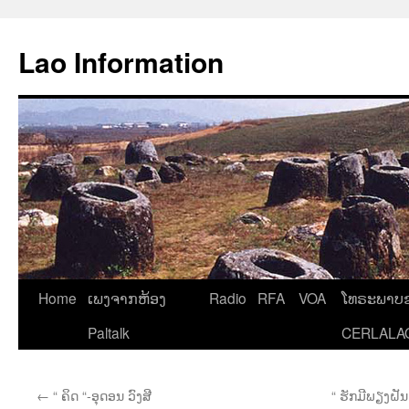
Aller
au
Lao Information
contenu
Home
ເພງຈາກຫ້ອງ
Radio
RFA
VOA
ໂທຣະພາບຂ
Paltalk
CERLALA
←
“ ຄິດ “-ອຸດອນ ວົງສີ
“ ຮັກມີພຽງຝັນ