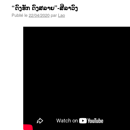
“ດົງຮັກ ດົງສລາຍ”-ສີລາວົງ
Publié le
22/04/2020
par
Lao