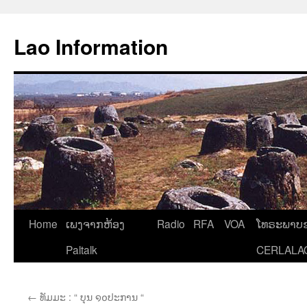
Aller
au
Lao Information
contenu
Home
ເພງຈາກຫ້ອງ
Radio
RFA
VOA
ໂທຣະພາບຂ
Paltalk
CERLALA
←
ທັມມະ : “ ບຸນ ໑໐ປະການ “