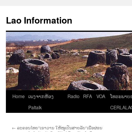
Aller
au
Lao Information
contenu
Home
ເພງຈາກຫ້ອງ
Radio
RFA
VOA
ໂທຣະພາບຂ
Paltalk
CERLALA
←
ລະຄອນໄທຍ“ເຂາວານ ໃຫ້ໜູເປັນສາຍລັບ“ເພື່ອຜ່ອນ