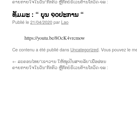
ຄາຍກາຍໃຈໃນວັນ“ກັກຕົວ ຫຼືກັກບໍຣິເວນຕ້ານໂກວິດ-໑໙ :
ທັມມະ : “ ບຸນ ໑໐ປະການ “
Publié le
21/04/2020
par
Lao
https://youtu.be/8OcK4vrcmow
Ce contenu a été publié dans
Uncategorized
. Vous pouvez le me
←
ລະຄອນໄທຍ“ເຂາວານ ໃຫ້ໜູເປັນສາຍລັບ“ເພື່ອຜ່ອນ
ຄາຍກາຍໃຈໃນວັນ“ກັກຕົວ ຫຼືກັກບໍຣິເວນຕ້ານໂກວິດ-໑໙ :