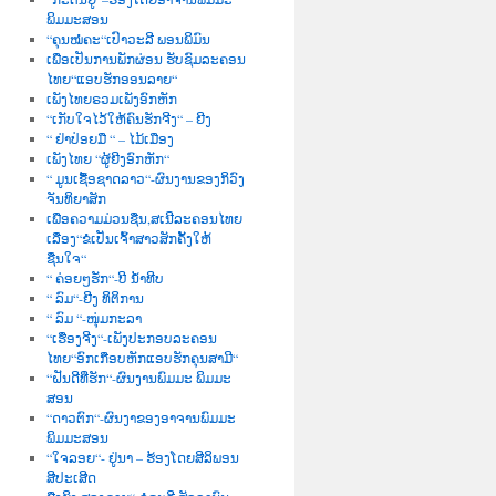
ພິມມະສອນ
“ຄຸນໝໍຄະ“ເປົາວະລີ ພອນພິມົນ
ເພື່ອເປັນການພັກຜ່ອນ ຮັບຊົມລະຄອນ
ໄທຍ“ແອບຮັກອອນລາຍ“
ເພັງໄທຍຣວມເພັງອົກຫັກ
“ເກັບໃຈໄວ້ໃຫ້ຄົນຮັກຈີງ“ – ຍີງ
“ ຢ່າປ່ອຍມື “ – ໄມ້ເມືອງ
ເພັງໄທຍ “ຜູ້ຍີງອົກຫັກ“
“ ມູນເຊື້ອຊາດລາວ“-ຜົນງານຂອງກິວົງ
ຈັນທິຍາສັກ
ເພື່ອຄວາມມ່ວນຊື່ນ,ສເນີລະຄອນໄທຍ
ເລື່ອງ“ຂໍເປັນເຈົ້າສາວສັກຄັ້ງໃຫ້
ຊື່ນໃຈ“
“ ຄ່ອຍໆຮັກ“-ບີ ນໍ້າທີບ
“ ລົມ“-ຍີງ ທິຕິການ
“ ລົມ “-ໜຸ່ມກະລາ
“ເຮື່ອງຈີງ“-ເພັງປະກອບລະຄອນ
ໄທຍ“ອົກເກືອບຫັກແອບຮັກຄຸນສາມີ“
“ຝັນດີທີ່ຮັກ“-ຜົນງານພົມມະ ພິມມະ
ສອນ
“ດາວຕົກ“-ຜົນງາຂອງອາຈານພົມມະ
ພິມມະສອນ
“ໃຈລອຍ“- ຢູ່ນາ – ຮ້ອງໂດຍສີລິພອນ
ສີປະເສີດ