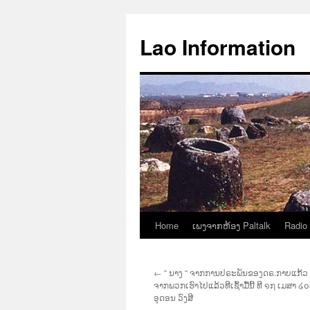
Aller
au
Lao Information
contenu
Home
ເພງຈາກຫ້ອງ Paltalk
Radio
←
“ ນາງ “ ຈາກການປຣະພັນຂອງດຣ.ກາບແກ້ວ ສຸ
ຈາກພວກເຮົາໄປແລ້ວທີເຊົ້າມື້ນີ້ ທີ ໑໗ ເມສາ 
ອຸດອນ ວົງສີ