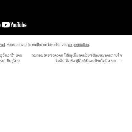
zed
. Vous pouvez le mettre en favoris avec
ce permalien
.
ວັນລາສີ (ທ່ານ
ລະຄອນໄທຍ“ເຂາວານ ໃຫ້ໜູເປັນສາຍລັບ“ເພື່ອຜ່ອນຄາຍກາຍໃຈ
໒໐໒໐)-ຮ້ອງໂດຍ
ໃນວັນ“ກັກຕົວ ຫຼືກັກບໍຣິເວນຕ້ານໂກວິດ-໑໙ :
→