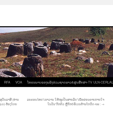
RFA
VOA
ໂທຣະພາບຂອງພລັງຮ່ວມຊາດລາວ&ສູນສືກສາ-TV ULN-CERLA
ວັນລາສີ (ທ່ານ
ລະຄອນໄທຍ“ເຂາວານ ໃຫ້ໜູເປັນສາຍລັບ“ເພື່ອຜ່ອນຄາຍກາຍໃຈ
໒໐໒໐)-ຮ້ອງໂດຍ
ໃນວັນ“ກັກຕົວ ຫຼືກັກບໍຣິເວນຕ້ານໂກວິດ-໑໙ :
→