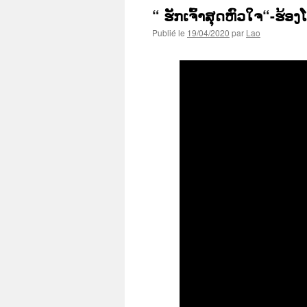
“ ຮັກເຈົ້າສຸດຫົວໃຈ“-ຮ້ອງ
Publié le
19/04/2020
par
Lao