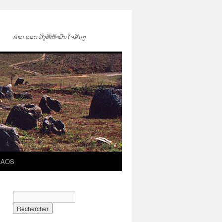
ຂ່າວ ແລະ ສິ່ງທີ່ໜ້າສົນໃຈອື່ນໆ
LAOS