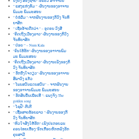
ນື່ງຍິງ ສອງຊາຍ“-ອໍຣະວີ ສັຈຈານົນ
“ ແສງແຫ່ງທັມ “ -ຜົນງານຂອງອາຈານ
ພົມມະ ພິມມະສອນ
“ ບໍ່ຂໍລືມ “-ຈາກຜົນງານຂອງກິວົງ ຈັນທິ
ຍາສັກ
“ ເຊື່ອອ້າຍດີກວ່າ “ – ອຸດອນ ວົງສີ
“ຄິດເຖິງເມືອງລາວ“-ຜົນງານຂອງກິວົງ
ຈັນທິຍາສັກ
“ ປ່ອຍ “ – Num Kala
“ຄົນໄຮ້ຮັກ“-ຜົນງານຂອງອາຈານພົມ
ມະ ພິມມະສອນ
“ຄິດເຖີງເມືອງລາວ“-ຜົນງານເພັງຂອງກິ
ວົງ ຈັນທິຍາສັກ
“ ຮັກນື່ງໃຈດຽວ“-ຜົນງານຂອງອາຈານ
ສີລາວົງ ແກ້ວ
“ ໂພນສວັນແດນສວັນ“ – ຈາກຜົນງານ
ຂອງອາຈານພົມມະ ພິມມະສອນ
“ ຮັກສັນນັ້ນເພື່ອເທີ “- ແພງຈັງ-The
golden song
“ ໂຊຟີ“-ຕີເຕີ
“ ເຊື້ອສາຍຂ້ອຍລາວ “-ຜົນງານຂອງກິ
ວົງ ຈັນທິຍາສັກ
“ຫົວໃຈສັ່ງໃຫ້ຮັກ“-ເພັງປະກອບລະ
ຄອນໄທຍເຮື່ອງ“ອົກເກືອບຫັກຫລົງຮັກ
ຄຸນສາມີ