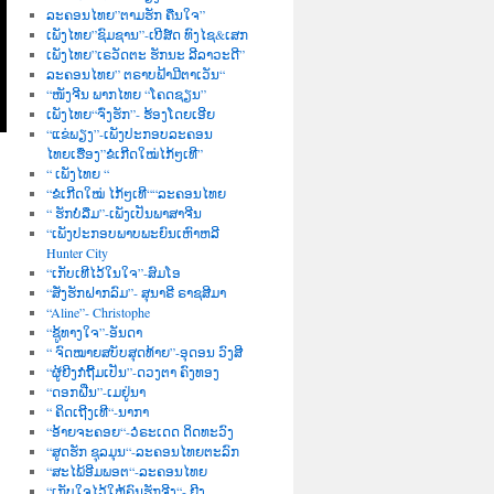
ລະຄອນໄທຍ”ຕາມຮັກ ຄືນໃຈ”
ເພັງໄທຍ”ຊົມຊານ”-ເບີສ໌ດ ທົງໄຊ&ເສກ
ເພັງໄທຍ”ເຣວັດຕະ ຮັກນະ ລີລາວະດີ”
ລະຄອນໄທຍ” ຕຣາບຟ້າມີຕາເວັນ“
“ໜັງຈີນ ພາກໄທຍ “ໂຄດຊຽນ”
ເພັງໄທຍ“ຈົ່ງຮັກ”- ຮ້ອງໂດຍເອີຍ
“ແຂ່ພຽງ”-ເພັງປະກອບລະຄອນ
ໄທຍເຮື່ອງ”ຂໍເກີດໃໝ່ໄກ້ໆເທີ”
“ ເພັງໄທຍ “
“ຂໍເກີດໃໝ່ ໄກ້ໆເທີ““ລະຄອນໄທຍ
“ ຮັກບໍ່ລືມ”-ເພັງເປັນພາສາຈີນ
“ເພັງປະກອບພາບພະຍົນເຫົາຫລີ
Hunter City
“ເກັບເທີໄວ້ໃນໃຈ”-ສົມໂອ
“ສັ່ງຮັກຝາກລົມ”- ສຸນາຣີ ຣາຊສີມາ
“Aline”- Christophe
“ຊູ້ທາງໃຈ”-ອັນດາ
“ ຈົດໝາຍສບັບສຸດທ້າຍ”-ອຸດອນ ວົງສີ
“ຜູ້ຍີງກໍຖີ້ມເປັນ”-ດວງຕາ ຄົງທອງ
“ດອກຝີ່ນ”-ເມຢູ່ນາ
“ ຄິດເຖີງເທີ“-ນາກາ
“ອ້າຍຈະຄອຍ“-ວໍຣະເດດ ດິດທະວົງ
“ສູດຮັກ ຊຸລມຸນ“-ລະຄອນໄທຍຕະລົກ
“ສະໄພ້ອີມພອຕ“-ລະຄອນໄທຍ
“ເກັບໃຈໄວ້ໃຫ້ຄົນຮັກຈີງ“- ຍີງ