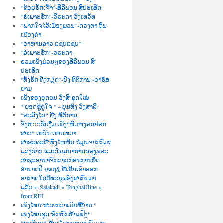
“ຂ້ອຍຮັກເຈົ້າ“-ສິລິພອນ ສີປະເສີດ
“ຮໍເພາະຮັກ“-ວິຣະດາ ວົງເທວັທ
“ຝາກໃຈໄວ້ເມືອງພວນ“-ດວງຕາ ຖິ່ນ
ເມືອງຄຳ
“ອາຫານລາວ ແຊບແຊບ“
“ລໍເພາະຮັກ“-ວຣະດາ
ຣວມເພັງມ່ວນໆຂອງສີລິພອນ ສີ
ປະເສີດ
“ທັງຮັກ ທັງກຽດ“-ຍິງ ທິຕິການ -ອາຮ໌ສ
ຍາມ
ເພັງຂອງອຸດອນ ວົງສີ ຊຸດໃໝ່
“ ຍອດຊູ້ຄູ່ໃຈ “ – ບຸນທົງ ວົງສາລີ
“ອະສົງໄຂ“-ຍີງ ທິຕິການ
ຈັງຫວະຂັບງື່ມ ເພັງ“ຫົວຫງອກຢອກ
ສາວ“-ເທວັນ ເທບເທວາ
ສາຣະຄະດີ“ທົ່ງໄຫຫີນ“ຂໍ່ມູນຈາກກົມຖ
ແລງຂ່າວ ແລະໂຄສນາການຂອງພຣະ
ຮາຊະອານາຈັກລາວກ່ອນການຍຶດ
ອຳນາດປີ ໑໙໗໕ ທີເຄີຍເອົາອອກ
ອາກາດໃນວິທະຍຸຝຣັ່ງສາກົນມາ
ແລ້ວ-« Salakadi « TonghaiHine »
from RFI
ເພັງໄທຍ“ສວຍກວ່າເມັຍທີ່ບ້ານ“
ເພງໄທຍຊຸດ“ອົກຫັກຫ້າມຟັງ“
“ກະຕັນຍູ“–ຮ້ອງໂດຍອາຈານພົມມະ