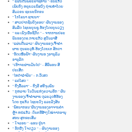
“ ແຜ່ນດີນພຣະຣາຊທານ “-ຂັນແກ້ວ
ເພັຍກົງ ຫຍຸຍວະນິສວົງ-ຖ່າຍທຳໂດຍ
ສົມວອນ ຊະນະນິກອນ
“ ໂກໂຣນາ ຊາຍນາ“
“ ສາວປາກຊັນຍັງຄອຍ“-ຜົນງານຂອງ
ສົມລີດ ໄຊຍະບຸນຊູ-ຮ້ອງໂດຍບຸນວຽງ
“ ໑໙ ເພັງເພື່ອຊິວີດ “ – ຈາກການປຣະ
ພັນຂອງດຣ.ກາບແກ້ວ ສຸວັນລາສີ
“ແຜ່ນດີນລາວ“-ຜົນງານຂອງເຈົ້າຄຳ
ຜາຍ ກຸນຣະວຸທ໌-ຮ້ອງໂດຍເຕ ສັກດາ
“ຮັດເໜືອຟ້າ“-ຜົນງານຂ ງອານຸລົມ
ອານຸລັກ
“ເຮົາຈະຜ່ານມັນໄປ“ – ສີລິພອນ ສີ
ປະເສີດ
“ໄທດຳລຳພັນ“ – ກ.ວິເສດ
“ ແຄ່ໂສດ “
“ ຍີງລັ້ລລາ“ – ຍີງລີ ສຣີຈຸມພົນ
“ ກຸຫລາບ ໃນວັນແຫ່ງຄວາມຮັກ “ ຜົນ
ງານຂອງເຈົ້າຄຳຜາຍ ກຸລະວຸດທ໌ຮ້ອງ
ໂດຍ ກຸແກ້ວ ໄຊຍະວົງ ແລະລັງສັນ
“ພັທນາກອນ”ຜົນງານຂອງອາຈານຄຳ
ຫຼ້າ ຫນໍແກ້ວ -ດົນຕຮີສ້າງໃໝ່ຈາກອານຸ
ສອນ ສຸກຂະເສີມ
“ ໃຈລອຍ “ -ພອນ ຢູ່ນາ
“ ຮັກນື່ງ ໃຈດຽວ “ – ຜົນງານຂອງ