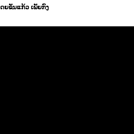
ໂດຍຂັນແກ້ວ ເພັຍກົງ