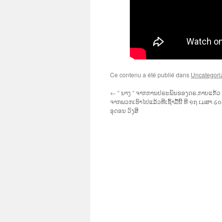
Ce contenu a été publié dans
Uncategori
←
“ ນາງ “ ຈາກການປຣະພັນຂອງດຣ.ກາບແກ້ວ ສຸ
ຈາກພວກເຮົາໄປແລ້ວທີເຊົ້າມື້ນີ້ ທີ ໑໗ ເມສາ 
ອຸດອນ ວົງສີ