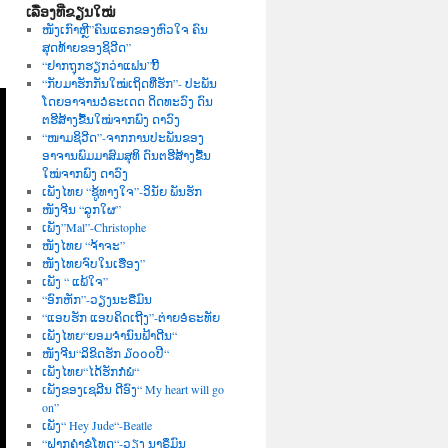
ເລື່ອງທີ່ຂຽນໃໝ່
ໜັງເກົາຫຼີ”ຄົນແຣກຂອງຫົວໃຈ ຄົນ
ສຸດທ້າຍຂອງຊິວີດ”
“ຢາກຖຸກຮຽກວ່າແຟນ”ບີ້
“ກັບມາຮັກກັນໃໝ່ເຖິດທີ່ຮັກ”- ປະພັນ
ໂດຍອາຈານວໍຣະເດດ ດິດທະວົງ ດົນ
ຕຮີສ້າງຂື້ນໃໝ່ຈາກພົງ ດາວົງ
“ໜາມຊິວີດ”-ຈາກການປະພັນຂອງ
ອາຈານພົມມາສົມສຸທິ ດົນຕຮີສ້າງຂື້ນ
ໃໝ່ຈາກພົງ ດາວົງ
ເພັງໄທຍ “ຊູ້ທາງໃຈ”-ວິນັຍ ພັນຮັກ
ໜັງຈີນ “ລູກໃຜ”
ເພັງ”Mal”-Christophe
ໜັງໄທຍ “ຈ້າຈະ”
ໜັງໄທຍຈົບໃນເຮື່ອງ”
ເພັງ “ ແພ້ໃຈ”
“ອົກຫັກ”-ວຽງນະຣືມົນ
“ແອບຮັກ ແອບຄິດເຖີງ”-ຕ່າຍອໍຣະທັຍ
ເພັງໄທຍ“ຍອມຈຳນົນຟ້າດີນ“
ໜັງຈີນ“ລິຂິດຮັກ ໓໐໐໐ປີ“
ເພັງໄທຍ“ໄດ້ຮັກກໍພໍ“
ເພັງຂອງເຊລີນ ດີອົງ“ My heart will go
on”
ເພັງ“ Hey Jude“-Beatle
“ຝາກຄຳຂໍໂທດ“-ວຽງ ນາຣຶມົນ