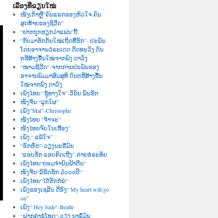
ເລື່ອງທີ່ຂຽນໃໝ່
ໜັງເກົາຫຼີ”ຄົນແຣກຂອງຫົວໃຈ ຄົນ
ສຸດທ້າຍຂອງຊິວີດ”
“ຢາກຖຸກຮຽກວ່າແຟນ”ບີ້
“ກັບມາຮັກກັນໃໝ່ເຖິດທີ່ຮັກ”- ປະພັນ
ໂດຍອາຈານວໍຣະເດດ ດິດທະວົງ ດົນ
ຕຮີສ້າງຂື້ນໃໝ່ຈາກພົງ ດາວົງ
“ໜາມຊິວີດ”-ຈາກການປະພັນຂອງ
ອາຈານພົມມາສົມສຸທິ ດົນຕຮີສ້າງຂື້ນ
ໃໝ່ຈາກພົງ ດາວົງ
ເພັງໄທຍ “ຊູ້ທາງໃຈ”-ວິນັຍ ພັນຮັກ
ໜັງຈີນ “ລູກໃຜ”
ເພັງ”Mal”-Christophe
ໜັງໄທຍ “ຈ້າຈະ”
ໜັງໄທຍຈົບໃນເຮື່ອງ”
ເພັງ “ ແພ້ໃຈ”
“ອົກຫັກ”-ວຽງນະຣືມົນ
“ແອບຮັກ ແອບຄິດເຖີງ”-ຕ່າຍອໍຣະທັຍ
ເພັງໄທຍ“ຍອມຈຳນົນຟ້າດີນ“
ໜັງຈີນ“ລິຂິດຮັກ ໓໐໐໐ປີ“
ເພັງໄທຍ“ໄດ້ຮັກກໍພໍ“
ເພັງຂອງເຊລີນ ດີອົງ“ My heart will go
on”
ເພັງ“ Hey Jude“-Beatle
“ຝາກຄຳຂໍໂທດ“-ວຽງ ນາຣຶມົນ