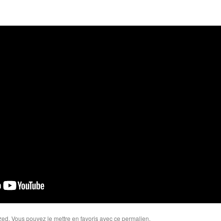
zed
. Vous pouvez le mettre en favoris avec
ce permalien
.