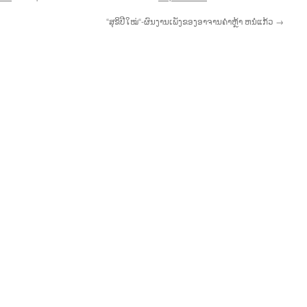
“ສຸຂິປີໃໝ່“-ຜົນງານເພັງຂອງອາຈານຄຳຫຼ້າ ຫນໍ່ແກ້ວ
→