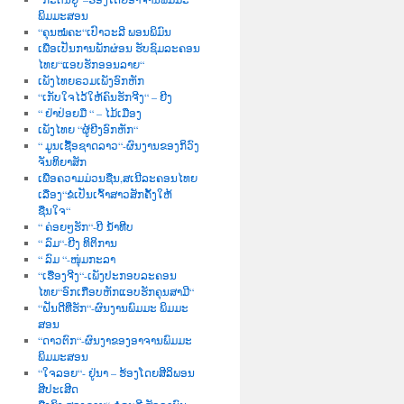
ພິມມະສອນ
“ຄຸນໝໍຄະ“ເປົາວະລີ ພອນພິມົນ
ເພື່ອເປັນການພັກຜ່ອນ ຮັບຊົມລະຄອນ
ໄທຍ“ແອບຮັກອອນລາຍ“
ເພັງໄທຍຣວມເພັງອົກຫັກ
“ເກັບໃຈໄວ້ໃຫ້ຄົນຮັກຈີງ“ – ຍີງ
“ ຢ່າປ່ອຍມື “ – ໄມ້ເມືອງ
ເພັງໄທຍ “ຜູ້ຍີງອົກຫັກ“
“ ມູນເຊື້ອຊາດລາວ“-ຜົນງານຂອງກິວົງ
ຈັນທິຍາສັກ
ເພື່ອຄວາມມ່ວນຊື່ນ,ສເນີລະຄອນໄທຍ
ເລື່ອງ“ຂໍເປັນເຈົ້າສາວສັກຄັ້ງໃຫ້
ຊື່ນໃຈ“
“ ຄ່ອຍໆຮັກ“-ບີ ນໍ້າທີບ
“ ລົມ“-ຍີງ ທິຕິການ
“ ລົມ “-ໜຸ່ມກະລາ
“ເຮື່ອງຈີງ“-ເພັງປະກອບລະຄອນ
ໄທຍ“ອົກເກືອບຫັກແອບຮັກຄຸນສາມີ“
“ຝັນດີທີ່ຮັກ“-ຜົນງານພົມມະ ພິມມະ
ສອນ
“ດາວຕົກ“-ຜົນງາຂອງອາຈານພົມມະ
ພິມມະສອນ
“ໃຈລອຍ“- ຢູ່ນາ – ຮ້ອງໂດຍສີລິພອນ
ສີປະເສີດ