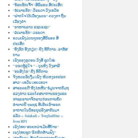
“ຂ້ອຍຮັກເຈົ້າ“-ສິລິພອນ ສີປະເສີດ
“ຮໍເພາະຮັກ“-ວິຣະດາ ວົງເທວັທ
“ຝາກໃຈໄວ້ເມືອງພວນ“-ດວງຕາ ຖິ່ນ
ເມືອງຄຳ
“ອາຫານລາວ ແຊບແຊບ“
“ລໍເພາະຮັກ“-ວຣະດາ
ຣວມເພັງມ່ວນໆຂອງສີລິພອນ ສີ
ປະເສີດ
“ທັງຮັກ ທັງກຽດ“-ຍິງ ທິຕິການ -ອາຮ໌ສ
ຍາມ
ເພັງຂອງອຸດອນ ວົງສີ ຊຸດໃໝ່
“ ຍອດຊູ້ຄູ່ໃຈ “ – ບຸນທົງ ວົງສາລີ
“ອະສົງໄຂ“-ຍີງ ທິຕິການ
ຈັງຫວະຂັບງື່ມ ເພັງ“ຫົວຫງອກຢອກ
ສາວ“-ເທວັນ ເທບເທວາ
ສາຣະຄະດີ“ທົ່ງໄຫຫີນ“ຂໍ່ມູນຈາກກົມຖ
ແລງຂ່າວ ແລະໂຄສນາການຂອງພຣະ
ຮາຊະອານາຈັກລາວກ່ອນການຍຶດ
ອຳນາດປີ ໑໙໗໕ ທີເຄີຍເອົາອອກ
ອາກາດໃນວິທະຍຸຝຣັ່ງສາກົນມາ
ແລ້ວ-« Salakadi « TonghaiHine »
from RFI
ເພັງໄທຍ“ສວຍກວ່າເມັຍທີ່ບ້ານ“
ເພງໄທຍຊຸດ“ອົກຫັກຫ້າມຟັງ“
“ກະຕັນຍູ“–ຮ້ອງໂດຍອາຈານພົມມະ