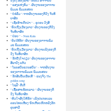
ນື່ງຍິງ ສອງຊາຍ“-ອໍຣະວີ ສັຈຈານົນ
“ ແສງແຫ່ງທັມ “ -ຜົນງານຂອງອາຈານ
ພົມມະ ພິມມະສອນ
“ ບໍ່ຂໍລືມ “-ຈາກຜົນງານຂອງກິວົງ ຈັນທິ
ຍາສັກ
“ ເຊື່ອອ້າຍດີກວ່າ “ – ອຸດອນ ວົງສີ
“ຄິດເຖິງເມືອງລາວ“-ຜົນງານຂອງກິວົງ
ຈັນທິຍາສັກ
“ ປ່ອຍ “ – Num Kala
“ຄົນໄຮ້ຮັກ“-ຜົນງານຂອງອາຈານພົມ
ມະ ພິມມະສອນ
“ຄິດເຖີງເມືອງລາວ“-ຜົນງານເພັງຂອງກິ
ວົງ ຈັນທິຍາສັກ
“ ຮັກນື່ງໃຈດຽວ“-ຜົນງານຂອງອາຈານ
ສີລາວົງ ແກ້ວ
“ ໂພນສວັນແດນສວັນ“ – ຈາກຜົນງານ
ຂອງອາຈານພົມມະ ພິມມະສອນ
“ ຮັກສັນນັ້ນເພື່ອເທີ “- ແພງຈັງ-The
golden song
“ ໂຊຟີ“-ຕີເຕີ
“ ເຊື້ອສາຍຂ້ອຍລາວ “-ຜົນງານຂອງກິ
ວົງ ຈັນທິຍາສັກ
“ຫົວໃຈສັ່ງໃຫ້ຮັກ“-ເພັງປະກອບລະ
ຄອນໄທຍເຮື່ອງ“ອົກເກືອບຫັກຫລົງຮັກ
ຄຸນສາມີ