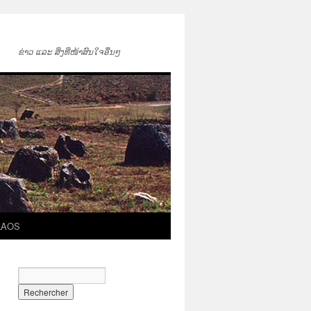
ຂ່າວ ແລະ ສິ່ງທີ່ໜ້າສົນໃຈອື່ນໆ
LAOS