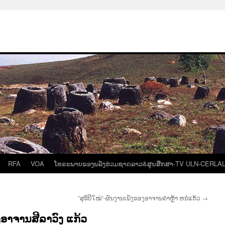
RFA
VOA
ໂທຣະພາບຂອງພລັງຮ່ວມຊາດລາວ&ສູນສືກສາ-TV ULN-CERLA
“ສຸຂິປີໃໝ່“-ຜົນງານເພັງຂອງອາຈານຄຳຫຼ້າ ຫນໍ່ແກ້ວ
→
ອາຈານສີລາວົງ ແກ້ວ