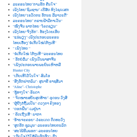
ລະຄອນໄທຍ”ຕາມຮັກ ຄືນໃຈ”
ເພັງໄທຍ”ຊົມຊານ”-ເບີສ໌ດ ທົງໄຊ&ເສກ
ເພັງໄທຍ”ເຣວັດຕະ ຮັກນະ ລີລາວະດີ”
ລະຄອນໄທຍ” ຕຣາບຟ້າມີຕາເວັນ“
“ໜັງຈີນ ພາກໄທຍ “ໂຄດຊຽນ”
ເພັງໄທຍ“ຈົ່ງຮັກ”- ຮ້ອງໂດຍເອີຍ
“ແຂ່ພຽງ”-ເພັງປະກອບລະຄອນ
ໄທຍເຮື່ອງ”ຂໍເກີດໃໝ່ໄກ້ໆເທີ”
“ ເພັງໄທຍ “
“ຂໍເກີດໃໝ່ ໄກ້ໆເທີ““ລະຄອນໄທຍ
“ ຮັກບໍ່ລືມ”-ເພັງເປັນພາສາຈີນ
“ເພັງປະກອບພາບພະຍົນເຫົາຫລີ
Hunter City
“ເກັບເທີໄວ້ໃນໃຈ”-ສົມໂອ
“ສັ່ງຮັກຝາກລົມ”- ສຸນາຣີ ຣາຊສີມາ
“Aline”- Christophe
“ຊູ້ທາງໃຈ”-ອັນດາ
“ ຈົດໝາຍສບັບສຸດທ້າຍ”-ອຸດອນ ວົງສີ
“ຜູ້ຍີງກໍຖີ້ມເປັນ”-ດວງຕາ ຄົງທອງ
“ດອກຝີ່ນ”-ເມຢູ່ນາ
“ ຄິດເຖີງເທີ“-ນາກາ
“ອ້າຍຈະຄອຍ“-ວໍຣະເດດ ດິດທະວົງ
“ສູດຮັກ ຊຸລມຸນ“-ລະຄອນໄທຍຕະລົກ
“ສະໄພ້ອີມພອຕ“-ລະຄອນໄທຍ
“ເກັບໃຈໄວ້ໃຫ້ຄົນຮັກຈີງ“- ຍີງ