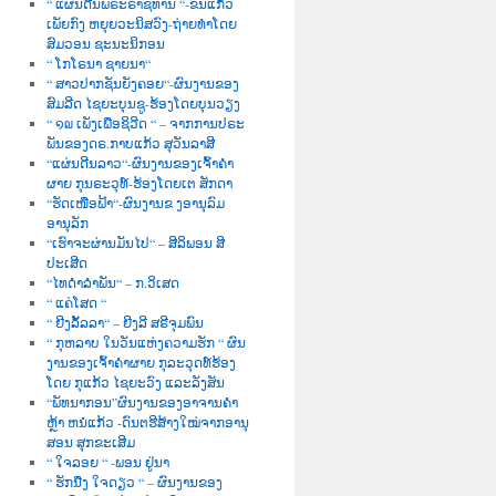
“ ແຜ່ນດີນພຣະຣາຊທານ “-ຂັນແກ້ວ
ເພັຍກົງ ຫຍຸຍວະນິສວົງ-ຖ່າຍທຳໂດຍ
ສົມວອນ ຊະນະນິກອນ
“ ໂກໂຣນາ ຊາຍນາ“
“ ສາວປາກຊັນຍັງຄອຍ“-ຜົນງານຂອງ
ສົມລີດ ໄຊຍະບຸນຊູ-ຮ້ອງໂດຍບຸນວຽງ
“ ໑໙ ເພັງເພື່ອຊິວີດ “ – ຈາກການປຣະ
ພັນຂອງດຣ.ກາບແກ້ວ ສຸວັນລາສີ
“ແຜ່ນດີນລາວ“-ຜົນງານຂອງເຈົ້າຄຳ
ຜາຍ ກຸນຣະວຸທ໌-ຮ້ອງໂດຍເຕ ສັກດາ
“ຮັດເໜືອຟ້າ“-ຜົນງານຂ ງອານຸລົມ
ອານຸລັກ
“ເຮົາຈະຜ່ານມັນໄປ“ – ສີລິພອນ ສີ
ປະເສີດ
“ໄທດຳລຳພັນ“ – ກ.ວິເສດ
“ ແຄ່ໂສດ “
“ ຍີງລັ້ລລາ“ – ຍີງລີ ສຣີຈຸມພົນ
“ ກຸຫລາບ ໃນວັນແຫ່ງຄວາມຮັກ “ ຜົນ
ງານຂອງເຈົ້າຄຳຜາຍ ກຸລະວຸດທ໌ຮ້ອງ
ໂດຍ ກຸແກ້ວ ໄຊຍະວົງ ແລະລັງສັນ
“ພັທນາກອນ”ຜົນງານຂອງອາຈານຄຳ
ຫຼ້າ ຫນໍແກ້ວ -ດົນຕຮີສ້າງໃໝ່ຈາກອານຸ
ສອນ ສຸກຂະເສີມ
“ ໃຈລອຍ “ -ພອນ ຢູ່ນາ
“ ຮັກນື່ງ ໃຈດຽວ “ – ຜົນງານຂອງ