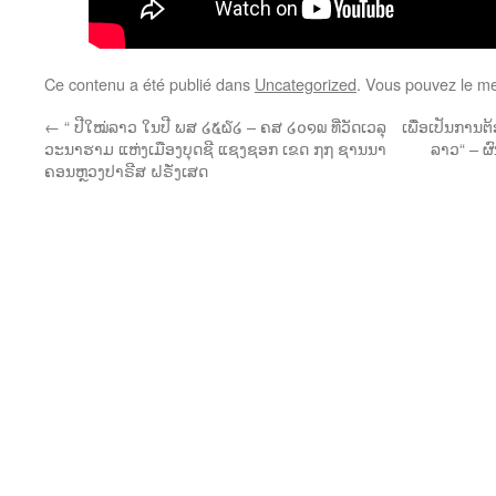
Ce contenu a été publié dans
Uncategorized
. Vous pouvez le me
←
“ ປີໃໝ່ລາວ ໃນປີ ພສ ໒໕໖໒ – ຄສ ໒໐໑໙ ທີ່ວັດເວລຸ
ເພື່ອເປັນການຕ
ວະນາຮາມ ແຫ່ງເມືອງບຸດຊີ ແຊງຊອກ ເຂດ ໗໗ ຊານນາ
ລາວ“ – 
ຄອນຫຼວງປາຣີສ ຝຣັ່ງເສດ