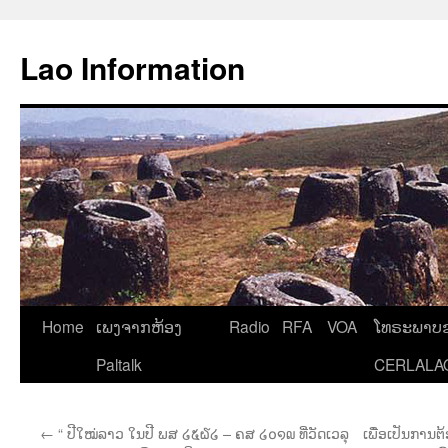
Aller
au
Lao Information
contenu
Home
ເພງຈາກຫ້ອງ
Radio
RFA
VOA
ໂທຣະພາບຂ
Paltalk
CERLALA
←
“ ປີໃໝ່ລາວ ໃນປີ ພສ ໒໕໖໒ – ຄສ ໒໐໑໙ ທີ່ວັດເວລຸ
ເພື່ອເປັນການຕ