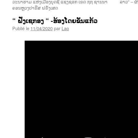
ວະນາຮາມ ແຫ່ງເມືອງບຸດຊີ ແຊງຊອກ ເຂດ ໗໗ ຊານນາ
ລາວ“ – 
ຄອນຫຼວງປາຣີສ ຝຣັ່ງເສດ
“ ຝັ່ງເຊກອງ “ -ຮ້ອງໂດຍຂັນແກ້ວ
Publié le
11/04/2020
par
Lao