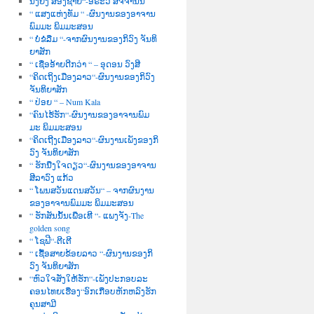
ນື່ງຍິງ ສອງຊາຍ“-ອໍຣະວີ ສັຈຈານົນ
“ ແສງແຫ່ງທັມ “ -ຜົນງານຂອງອາຈານ
ພົມມະ ພິມມະສອນ
“ ບໍ່ຂໍລືມ “-ຈາກຜົນງານຂອງກິວົງ ຈັນທິ
ຍາສັກ
“ ເຊື່ອອ້າຍດີກວ່າ “ – ອຸດອນ ວົງສີ
“ຄິດເຖິງເມືອງລາວ“-ຜົນງານຂອງກິວົງ
ຈັນທິຍາສັກ
“ ປ່ອຍ “ – Num Kala
“ຄົນໄຮ້ຮັກ“-ຜົນງານຂອງອາຈານພົມ
ມະ ພິມມະສອນ
“ຄິດເຖີງເມືອງລາວ“-ຜົນງານເພັງຂອງກິ
ວົງ ຈັນທິຍາສັກ
“ ຮັກນື່ງໃຈດຽວ“-ຜົນງານຂອງອາຈານ
ສີລາວົງ ແກ້ວ
“ ໂພນສວັນແດນສວັນ“ – ຈາກຜົນງານ
ຂອງອາຈານພົມມະ ພິມມະສອນ
“ ຮັກສັນນັ້ນເພື່ອເທີ “- ແພງຈັງ-The
golden song
“ ໂຊຟີ“-ຕີເຕີ
“ ເຊື້ອສາຍຂ້ອຍລາວ “-ຜົນງານຂອງກິ
ວົງ ຈັນທິຍາສັກ
“ຫົວໃຈສັ່ງໃຫ້ຮັກ“-ເພັງປະກອບລະ
ຄອນໄທຍເຮື່ອງ“ອົກເກືອບຫັກຫລົງຮັກ
ຄຸນສາມີ