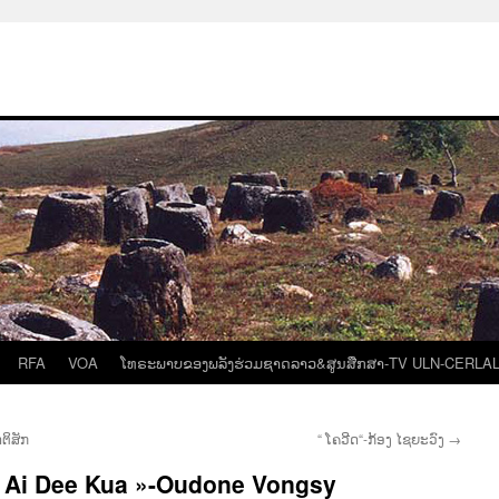
RFA
VOA
ໂທຣະພາບຂອງພລັງຮ່ວມຊາດລາວ&ສູນສືກສາ-TV ULN-CERLA
ຕິສັກ
“ ໂຄວີດ“-ກ້ອງ ໄຊຍະວົງ
→
eua Ai Dee Kua »-Oudone Vongsy