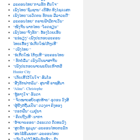
ລະຄອນໄທຍ”ຕາມຮັກ ຄືນໃຈ”
ເພັງໄທຍ”ຊົມຊານ”-ເບີສ໌ດ ທົງໄຊ&ເສກ
ເພັງໄທຍ”ເຣວັດຕະ ຮັກນະ ລີລາວະດີ”
ລະຄອນໄທຍ” ຕຣາບຟ້າມີຕາເວັນ“
“ໜັງຈີນ ພາກໄທຍ “ໂຄດຊຽນ”
ເພັງໄທຍ“ຈົ່ງຮັກ”- ຮ້ອງໂດຍເອີຍ
“ແຂ່ພຽງ”-ເພັງປະກອບລະຄອນ
ໄທຍເຮື່ອງ”ຂໍເກີດໃໝ່ໄກ້ໆເທີ”
“ ເພັງໄທຍ “
“ຂໍເກີດໃໝ່ ໄກ້ໆເທີ““ລະຄອນໄທຍ
“ ຮັກບໍ່ລືມ”-ເພັງເປັນພາສາຈີນ
“ເພັງປະກອບພາບພະຍົນເຫົາຫລີ
Hunter City
“ເກັບເທີໄວ້ໃນໃຈ”-ສົມໂອ
“ສັ່ງຮັກຝາກລົມ”- ສຸນາຣີ ຣາຊສີມາ
“Aline”- Christophe
“ຊູ້ທາງໃຈ”-ອັນດາ
“ ຈົດໝາຍສບັບສຸດທ້າຍ”-ອຸດອນ ວົງສີ
“ຜູ້ຍີງກໍຖີ້ມເປັນ”-ດວງຕາ ຄົງທອງ
“ດອກຝີ່ນ”-ເມຢູ່ນາ
“ ຄິດເຖີງເທີ“-ນາກາ
“ອ້າຍຈະຄອຍ“-ວໍຣະເດດ ດິດທະວົງ
“ສູດຮັກ ຊຸລມຸນ“-ລະຄອນໄທຍຕະລົກ
“ສະໄພ້ອີມພອຕ“-ລະຄອນໄທຍ
“ເກັບໃຈໄວ້ໃຫ້ຄົນຮັກຈີງ“- ຍີງ