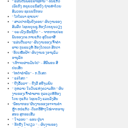
“ ແຜ່ນດີນພຣະຣາຊທານ “-ຂັນແກ້ວ
ເພັຍກົງ ຫຍຸຍວະນິສວົງ-ຖ່າຍທຳໂດຍ
ສົມວອນ ຊະນະນິກອນ
“ ໂກໂຣນາ ຊາຍນາ“
“ ສາວປາກຊັນຍັງຄອຍ“-ຜົນງານຂອງ
ສົມລີດ ໄຊຍະບຸນຊູ-ຮ້ອງໂດຍບຸນວຽງ
“ ໑໙ ເພັງເພື່ອຊິວີດ “ – ຈາກການປຣະ
ພັນຂອງດຣ.ກາບແກ້ວ ສຸວັນລາສີ
“ແຜ່ນດີນລາວ“-ຜົນງານຂອງເຈົ້າຄຳ
ຜາຍ ກຸນຣະວຸທ໌-ຮ້ອງໂດຍເຕ ສັກດາ
“ຮັດເໜືອຟ້າ“-ຜົນງານຂ ງອານຸລົມ
ອານຸລັກ
“ເຮົາຈະຜ່ານມັນໄປ“ – ສີລິພອນ ສີ
ປະເສີດ
“ໄທດຳລຳພັນ“ – ກ.ວິເສດ
“ ແຄ່ໂສດ “
“ ຍີງລັ້ລລາ“ – ຍີງລີ ສຣີຈຸມພົນ
“ ກຸຫລາບ ໃນວັນແຫ່ງຄວາມຮັກ “ ຜົນ
ງານຂອງເຈົ້າຄຳຜາຍ ກຸລະວຸດທ໌ຮ້ອງ
ໂດຍ ກຸແກ້ວ ໄຊຍະວົງ ແລະລັງສັນ
“ພັທນາກອນ”ຜົນງານຂອງອາຈານຄຳ
ຫຼ້າ ຫນໍແກ້ວ -ດົນຕຮີສ້າງໃໝ່ຈາກອານຸ
ສອນ ສຸກຂະເສີມ
“ ໃຈລອຍ “ -ພອນ ຢູ່ນາ
“ ຮັກນື່ງ ໃຈດຽວ “ – ຜົນງານຂອງ