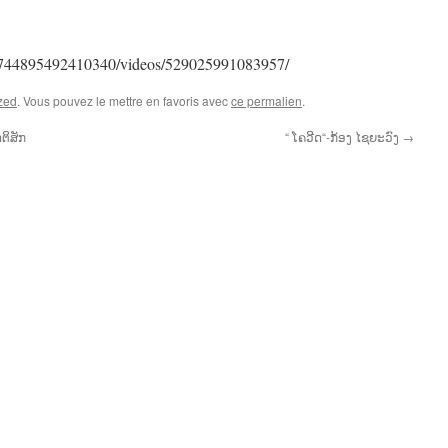
1744895492410340/videos/529025991083957/
zed
. Vous pouvez le mettre en favoris avec
ce permalien
.
ຕິສັກ
“ ໂຄວີດ“-ກ້ອງ ໄຊຍະວົງ
→