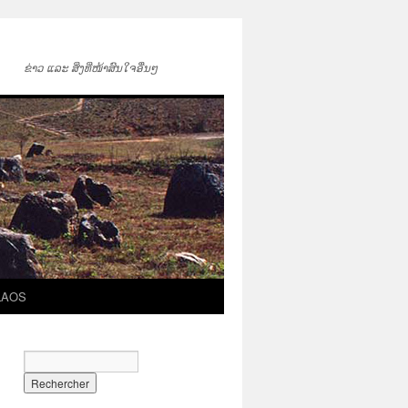
ຂ່າວ ແລະ ສິ່ງທີ່ໜ້າສົນໃຈອື່ນໆ
LAOS