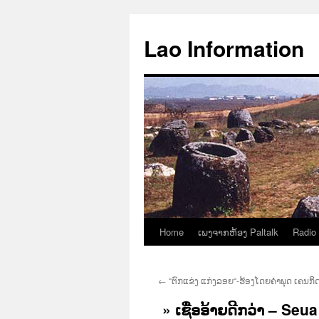
Aller
au
Lao Information
contenu
Home
ເພງຈາກຫ້ອງ Paltalk
Radio
←
“ຕົກແຂ່ງ ແກ່ງລອຍ“-ຮ້ອງໂດຍຄຳພຸດ ເຄນກິດ
» ເຊື່ອອ້າຍດີກວ່າ – S