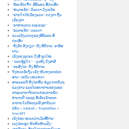
“ຂ້ອຍຮັກເຈົ້າ“-ສິລິພອນ ສີປະເສີດ
“ຮໍເພາະຮັກ“-ວິຣະດາ ວົງເທວັທ
“ຝາກໃຈໄວ້ເມືອງພວນ“-ດວງຕາ ຖິ່ນ
ເມືອງຄຳ
“ອາຫານລາວ ແຊບແຊບ“
“ລໍເພາະຮັກ“-ວຣະດາ
ຣວມເພັງມ່ວນໆຂອງສີລິພອນ ສີ
ປະເສີດ
“ທັງຮັກ ທັງກຽດ“-ຍິງ ທິຕິການ -ອາຮ໌ສ
ຍາມ
ເພັງຂອງອຸດອນ ວົງສີ ຊຸດໃໝ່
“ ຍອດຊູ້ຄູ່ໃຈ “ – ບຸນທົງ ວົງສາລີ
“ອະສົງໄຂ“-ຍີງ ທິຕິການ
ຈັງຫວະຂັບງື່ມ ເພັງ“ຫົວຫງອກຢອກ
ສາວ“-ເທວັນ ເທບເທວາ
ສາຣະຄະດີ“ທົ່ງໄຫຫີນ“ຂໍ່ມູນຈາກກົມຖ
ແລງຂ່າວ ແລະໂຄສນາການຂອງພຣະ
ຮາຊະອານາຈັກລາວກ່ອນການຍຶດ
ອຳນາດປີ ໑໙໗໕ ທີເຄີຍເອົາອອກ
ອາກາດໃນວິທະຍຸຝຣັ່ງສາກົນມາ
ແລ້ວ-« Salakadi « TonghaiHine »
from RFI
ເພັງໄທຍ“ສວຍກວ່າເມັຍທີ່ບ້ານ“
ເພງໄທຍຊຸດ“ອົກຫັກຫ້າມຟັງ“
“ກະຕັນຍູ“–ຮ້ອງໂດຍອາຈານພົມມະ