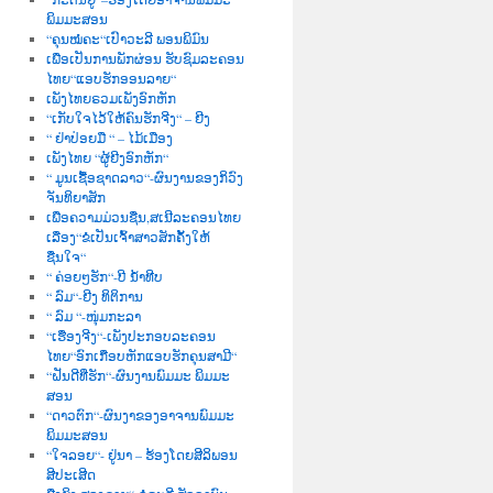
ພິມມະສອນ
“ຄຸນໝໍຄະ“ເປົາວະລີ ພອນພິມົນ
ເພື່ອເປັນການພັກຜ່ອນ ຮັບຊົມລະຄອນ
ໄທຍ“ແອບຮັກອອນລາຍ“
ເພັງໄທຍຣວມເພັງອົກຫັກ
“ເກັບໃຈໄວ້ໃຫ້ຄົນຮັກຈີງ“ – ຍີງ
“ ຢ່າປ່ອຍມື “ – ໄມ້ເມືອງ
ເພັງໄທຍ “ຜູ້ຍີງອົກຫັກ“
“ ມູນເຊື້ອຊາດລາວ“-ຜົນງານຂອງກິວົງ
ຈັນທິຍາສັກ
ເພື່ອຄວາມມ່ວນຊື່ນ,ສເນີລະຄອນໄທຍ
ເລື່ອງ“ຂໍເປັນເຈົ້າສາວສັກຄັ້ງໃຫ້
ຊື່ນໃຈ“
“ ຄ່ອຍໆຮັກ“-ບີ ນໍ້າທີບ
“ ລົມ“-ຍີງ ທິຕິການ
“ ລົມ “-ໜຸ່ມກະລາ
“ເຮື່ອງຈີງ“-ເພັງປະກອບລະຄອນ
ໄທຍ“ອົກເກືອບຫັກແອບຮັກຄຸນສາມີ“
“ຝັນດີທີ່ຮັກ“-ຜົນງານພົມມະ ພິມມະ
ສອນ
“ດາວຕົກ“-ຜົນງາຂອງອາຈານພົມມະ
ພິມມະສອນ
“ໃຈລອຍ“- ຢູ່ນາ – ຮ້ອງໂດຍສີລິພອນ
ສີປະເສີດ