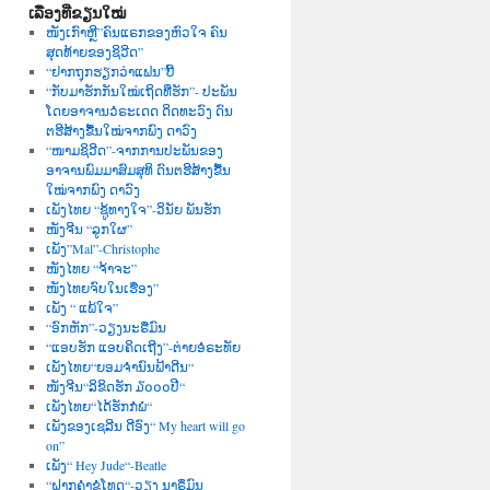
ເລື່ອງທີ່ຂຽນໃໝ່
ໜັງເກົາຫຼີ”ຄົນແຣກຂອງຫົວໃຈ ຄົນ
ສຸດທ້າຍຂອງຊິວີດ”
“ຢາກຖຸກຮຽກວ່າແຟນ”ບີ້
“ກັບມາຮັກກັນໃໝ່ເຖິດທີ່ຮັກ”- ປະພັນ
ໂດຍອາຈານວໍຣະເດດ ດິດທະວົງ ດົນ
ຕຮີສ້າງຂື້ນໃໝ່ຈາກພົງ ດາວົງ
“ໜາມຊິວີດ”-ຈາກການປະພັນຂອງ
ອາຈານພົມມາສົມສຸທິ ດົນຕຮີສ້າງຂື້ນ
ໃໝ່ຈາກພົງ ດາວົງ
ເພັງໄທຍ “ຊູ້ທາງໃຈ”-ວິນັຍ ພັນຮັກ
ໜັງຈີນ “ລູກໃຜ”
ເພັງ”Mal”-Christophe
ໜັງໄທຍ “ຈ້າຈະ”
ໜັງໄທຍຈົບໃນເຮື່ອງ”
ເພັງ “ ແພ້ໃຈ”
“ອົກຫັກ”-ວຽງນະຣືມົນ
“ແອບຮັກ ແອບຄິດເຖີງ”-ຕ່າຍອໍຣະທັຍ
ເພັງໄທຍ“ຍອມຈຳນົນຟ້າດີນ“
ໜັງຈີນ“ລິຂິດຮັກ ໓໐໐໐ປີ“
ເພັງໄທຍ“ໄດ້ຮັກກໍພໍ“
ເພັງຂອງເຊລີນ ດີອົງ“ My heart will go
on”
ເພັງ“ Hey Jude“-Beatle
“ຝາກຄຳຂໍໂທດ“-ວຽງ ນາຣຶມົນ