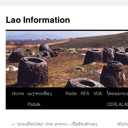
Aller
au
Lao Information
contenu
Home
ເພງຈາກຫ້ອງ
Radio
RFA
VOA
ໂທຣະພາບຂ
Paltalk
CERLALA
←
“ພາບເຄື່ອນໄຫວ“-ຕ່າຍ ອາກາດ – ເນື້ອຮ້ອງທຳນອງ
ເພັງປ