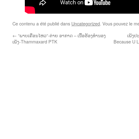
Ce contenu a été publié dans
Uncategorized
. Vous pouvez le me
←
“ພາບເຄື່ອນໄຫວ“-ຕ່າຍ ອາກາດ – ເນື້ອຮ້ອງທຳນອງ
ເພັງປ
ເພັງ-Thammaxard PTK
Because U Lo