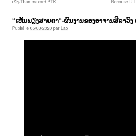
ເພັງ-Thammaxard PTK
Because U Lo
“ເຫັນພຽງສາຍຄາ“-ຜົນງານຂອງອາຈານສີລາວົງ 
Publié le
05/03/2020
par
Lao